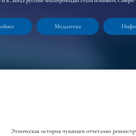
II в., когда русские землепроходцы стали осваивать Северо
обнее
Медиатека
Инфо
Этническая история чуванцев отчетливо реконстру