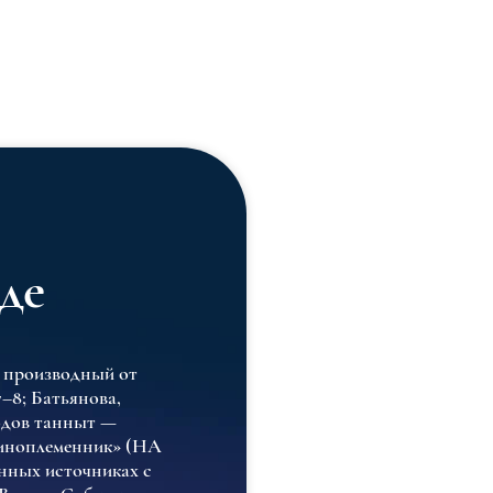
де
л, производный от
7–8; Батьянова,
водов танныт —
-иноплеменник» (НА
енных источниках с