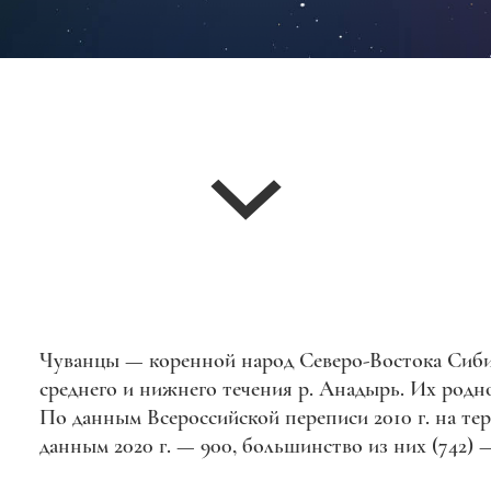
Чуванцы — коренной народ Северо-Востока Сибир
среднего и нижнего течения р. Анадырь. Их родно
По данным Всероссийской переписи 2010 г. на те
данным 2020 г. — 900, большинство из них (742) 