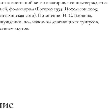
звития восточной ветви юкагиров, что подтверждается
ей, фольклором (Богораз 1934; Иохельсон 2005;
нталинская 2010). По мнению И. С. Вдовина,
ынужденно, под нажимом двигающихся тунгусов,
ствием якутов.
ние