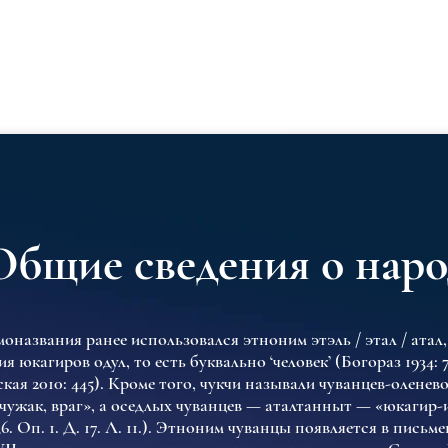
Общие сведения о наро
моназвания ранее использовался этноним этэль / этал / ата
я юкагиров одул, то есть буквально ‘человек’ (Богораз 1934: 
ая 2010: 445). Кроме того, чукчи называли чуванцев-олене
чужак, враг», а оседлых чуванцев — аталтанныт — «юкагир
. Оп. 1. Д. 17. Л. 11.). Этноним чуванцы появляется в письм