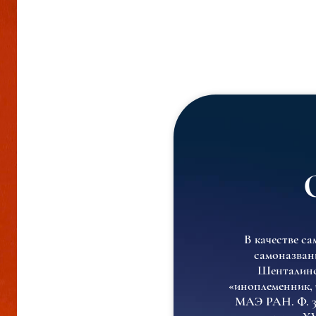
В качестве са
самоназвани
Шенталинск
«иноплеменник, 
МАЭ РАН. Ф. 36