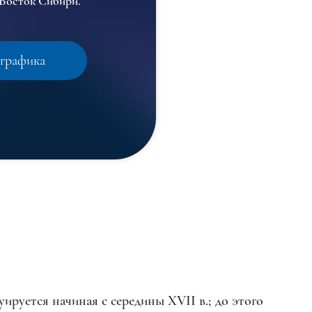
-Восток Сибири.
графика
ируется начиная с середины XVII в.; до этого