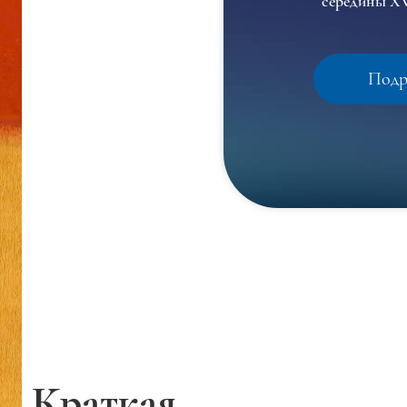
середины XV
Подр
Краткая