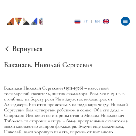
РУ
|
EN
Вернуться
Баканаев, Николай Сергеевич
Баканаев Николай Сергеевич
(1911-1976) – известный
тофаларский сказитель, знаток фольклора. Родился в 1911 г. в
стойбище на берегу реки Ия в двухстах километрах от
Алыгджера. Его отец происходил из рода кара чогду. Николай
Сергеевич был четвертым ребенком в семье. Оба его деда –
Спиридон Иванович со стороны отца и Михаил Николаевич
Тоболаев со стороны матери – были прекрасными сказители и
знали множество жанров фольклора. Будучи еще мальчиком,
Николай, имея хорошую память, перенял от них много