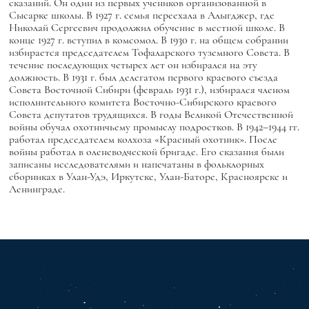
сказаний. Он один из первых учеников организованной в
Сысарке школы. В 1927 г. семья переехала в Алыгджер, где
Николай Сергеевич продолжил обучение в местной школе. В
конце 1927 г. вступил в комсомол. В 1930 г. на общем собрании
избирается председателем Тофаларского туземного Совета. В
течение последующих четырех лет он избирался на эту
должность. В 1931 г. был делегатом первого краевого съезда
Совета Восточной Сибири (февраль 1931 г.), избирался членом
исполнительного комитета Восточно-Сибирского краевого
Совета депутатов трудящихся. В годы Великой Отечественной
войны обучал охотничьему промыслу подростков. В 1942–1944 гг.
работал председателем колхоза «Красный охотник». После
войны работал в оленеводческой бригаде. Его сказания были
записаны исследователями и напечатаны в фольклорных
сборниках в Улан-Удэ, Иркутске, Улан-Баторе, Красноярске и
Ленинграде.