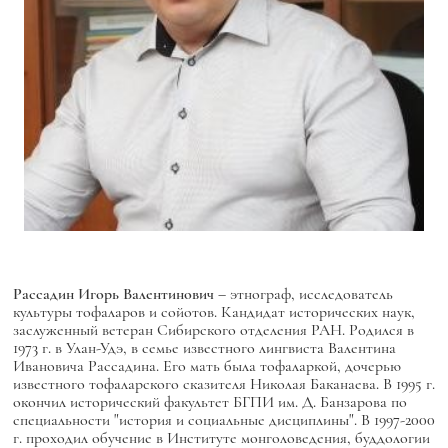
Рассадин
Игорь Валентинович
– этнограф, исследователь
культуры тофаларов и сойотов. Кандидат исторических наук,
заслуженный ветеран Сибирского отделения РАН. Родился в
1973 г. в Улан-Удэ, в семье известного лингвиста Валентина
Ивановича Рассадина. Его мать была тофаларкой, дочерью
известного тофаларского сказителя Николая Баканаева. В 1995 г.
окончил исторический факультет БГПИ им. Д. Банзарова по
специальности "история и социальные дисциплины". В 1997-2000
г. проходил обучение в Институте монголоведения, буддологии