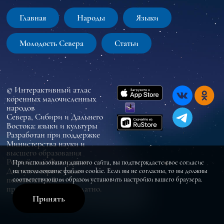
Главная
Народы
Языки
Молодость Севера
Статьи
© Интерактивный атлас
коренных малочисленных
народов
Севера, Сибири и Дальнего
Востока: языки и культуры
Разработан при поддержке
Министерства науки и
высшего образования
Российской Федерации
При использовании данного сайта, вы подтверждаете свое согласие
Доступ к сервису для
на использование файлов cookie. Если вы не согласны, то вы должны
пользователей
соответствующим образом установить настройки вашего браузера.
предоставляется бесплатно.
Принять