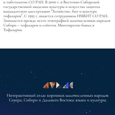
и тибетологии СО РАН. В 2000 г. в Восточно-Сибирской
государственной академии культуры и искусства защитил
кандидатскую диссертацию "Хозяйство, быт и культура
тофаларов". С 1995 г. является сотрудником ИМБИТ СО РАН.
Занимается прежде всего этнографией малочисленных народов
Сибири – тофаларов и сойотов. Многократно бывал в
Тофаларии.
Интерактивный атлас коренных малочисленных народов
Севера, Сибири и Дальнего Востока: языки и культуры