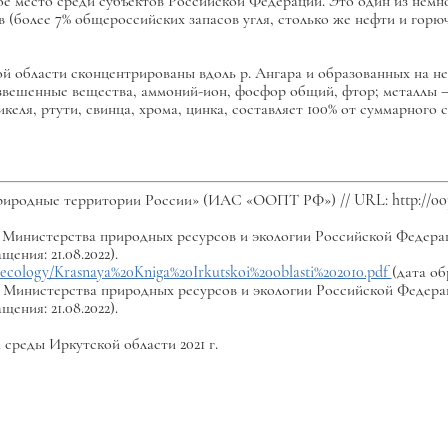
 место среди субъектов Российской Федерации. Это один из немн
(более 7% общероссийских запасов угля, столько же нефти и горюче
области сконцентрированы вдоль р. Ангара и образованных на ней
звешенные вещества, аммоний-ион, фосфор общий, фтор; металлы –
 никеля, ртути, свинца, хрома, цинка, составляет 100% от суммарног
иродные территории России» (ИАС «ООПТ РФ») // URL: http://oopt.
̆т Министерства природных ресурсов и экологии Российской Федера
щения: 21.08.2022).
tes/ecology/Krasnaya%20Kniga%20Irkutskoi%20oblasti%202010.pdf
(дата об
̆т Министерства природных ресурсов и экологии Российской Федера
щения: 21.08.2022).
среды Иркутской области 2021 г.