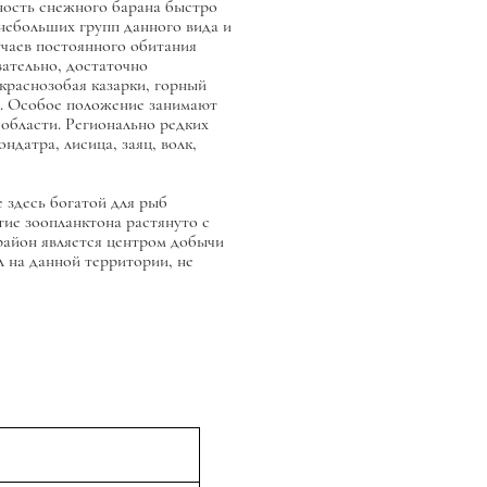
нность снежного барана быстро
 небольших групп данного вида и
учаев постоянного обитания
вательно, достаточно
краснозобая казарки, горный
тун. Особое положение занимают
области. Регионально редких
ндатра, лисица, заяц, волк,
здесь богатой для рыб
итие зоопланктона растянуто с
айон является центром добычи
л на данной территории, не