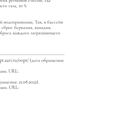
огих регионов России, где
го газа, 10 %
 водохранилищ. Так, в бассейн
 сброс бериллия, ванадия,
о сброса каждого загрязняющего
aari.ru/oopt/ (дата обращения:
ции. URL:
ращения: 21.08.2022).
ции. URL: