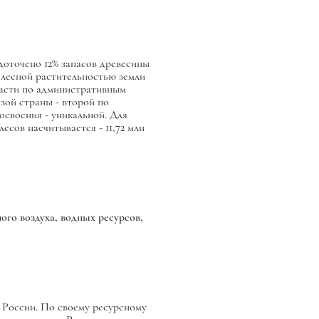
доточено 12% запасов древесины
 лесной растительностью земли
бласти по административным
зой страны - второй по
своения - уникальной. Для
сов насчитывается - 11,72 млн
ого воздуха, водных ресурсов,
в России. По своему ресурсному