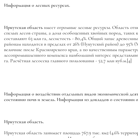
Информация о лесных ресурсах.
Иркутская область
имеет огромные лесные ресурсы. Область отно
спелых лесов страны, а доля особоценных хвойных пород, таких 
составляют 63 млн га, лесистость - 80,4%. Общий запас древесин
районам находится в пределах от 26% (Нукутский район) до 95% (У
величине после Красноярского края, а по качественным параметра
лесопромышленного комплекса наибольший интерес представляют 
га. Расчётная лесосека главного пользования - 52,7 млн куб.м.[4]
Информация о воздействии отдельных видов экономической деят
состоянию почв и земель. Информация из докладов о состоянии 
Иркутская область.
Иркутская область занимает площадь 767.9 тыс. км2 (4.6% террит