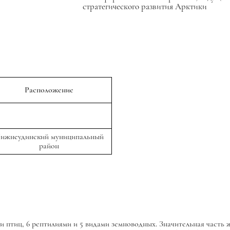
стратегического развития Арктики
Расположение
ижнеудинский муниципальный
район
и птиц, 6 рептилиями и 5 видами земноводных. Значительная часть