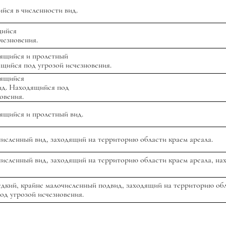
̆ся в численности вид.
ийся
счезновения.
дящийся и пролетный
щийся под угрозой исчезновения.
дящийся
ид. Находящийся под
новения.
дящийся и пролетный вид.
очисленный вид, заходящий на территорию области краем ареала.
очисленный вид, заходящий на территорию области краем ареала, нах
едкий, крайне малочисленный подвид, заходящий на территорию об
од угрозой исчезновения.