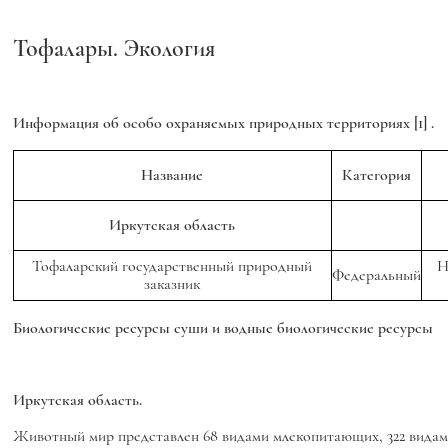
Тофалары. Экология
Информация об особо охраняемых природных территориях
[1]
.
Название
Категория
Иркутская область
Тофаларский государственный природный
Н
Федеральный
заказник
Биологические ресурсы суши и водные биологические ресурсы
Иркутская область.
Животный мир представлен 68 видами млекопитающих, 322 видам