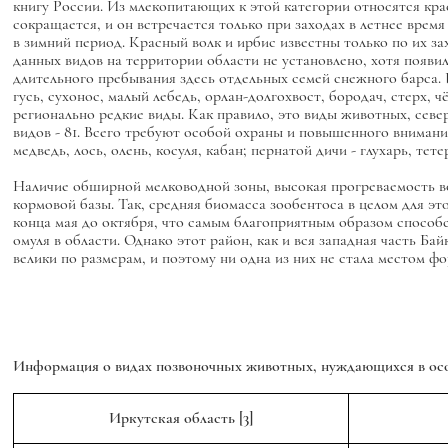
книгу России. Из млекопитающих к этой категории относятся кра
сокращается, и он встречается только при заходах в летнее врем
в зимний период. Красный волк и ирбис известны только по их 
данных видов на территории области не установлено, хотя появи
длительного пребывания здесь отдельных семей снежного барса. 
гусь, сухонос, малый лебедь, орлан-долгохвост, бородач, стерх,
регионально редкие виды. Как правило, это виды животных, сев
видов - 81. Всего требуют особой охраны и повышенного внимания
медведь, лось, олень, косуля, кабан; пернатой дичи - глухарь, тете
Наличие обширной мелководной зоны, высокая прогреваемость во
кормовой базы. Так, средняя биомасса зообентоса в целом для эт
конца мая до октября, что самым благоприятным образом способс
омуля в области. Однако этот район, как и вся западная часть Баи
велики по размерам, и поэтому ни одна из них не стала местом фо
Информация о видах позвоночных животных, нуждающихся в осо
Иркутская область
[3]