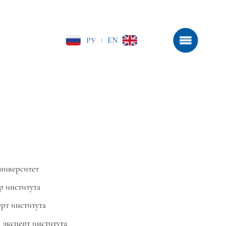
РУ
EN
|
университет
р института
рт института
 эксперт института