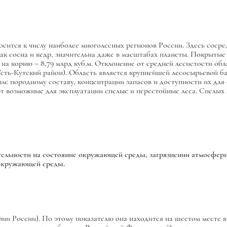
сится к числу наиболее многолесных регионов России. Здесь сосре
как сосна и кедр, значительна даже в масштабах планеты. Покрытые
ы на корню – 8,79 млрд куб.м. Отклонение от средней лесистости о
сть-Кутский район). Область является крупнейшей лесосырьевой ба
м: породному составу, концентрации запасов и доступности их для о
возможные для эксплуатации спелые и перестойные леса. Спелых ле
ельности на состояние окружающей среды, загрязнении атмосферн
окружающей среды.
ории России). По этому показателю она находится на шестом месте 