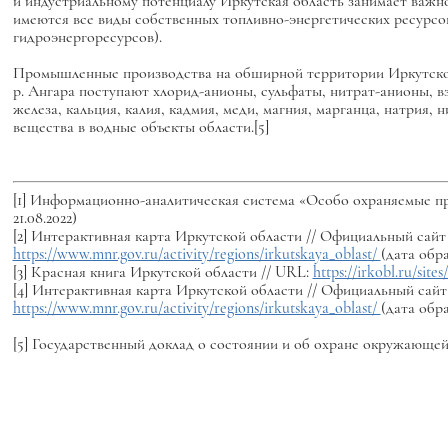
и индустриальному потенциалу Иркутская область занимает важное
имеются все виды собственных топливно-энергетических ресурсов 
гидроэнергоресурсов).
Промышленные производства на обширной территории Иркутской 
р. Ангара поступают хлорид-анионы, сульфаты, нитрат-анионы, в
железа, кальция, калия, кадмия, меди, магния, марганца, натрия,
вещества в водные объекты области.[5]
[1] Информационно-аналитическая система «Особо охраняемые пр
21.08.2022)
[2] Интерактивная карта Иркутской области // Официальный саи
https://www.mnr.gov.ru/activity/regions/irkutskaya_oblast/
(дата обра
[3] Красная книга Иркутской области // URL:
https://irkobl.ru/si
[4] Интерактивная карта Иркутской области // Официальный саи
https://www.mnr.gov.ru/activity/regions/irkutskaya_oblast/
(дата обра
[5]
Государственный доклад о состоянии и об охране окружающей 