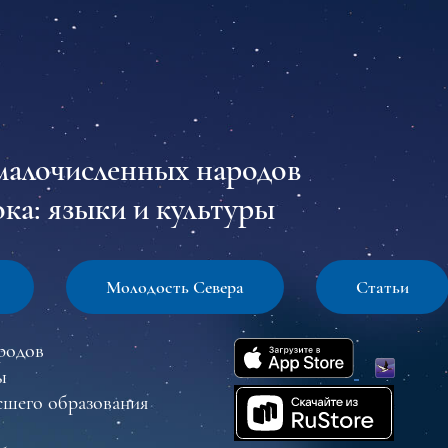
малочисленных народов
ка: языки и культуры
Молодость Севера
Статьи
родов
ы
сшего образования