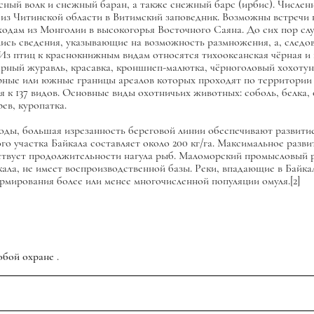
сный волк и снежный баран, а также снежный барс (ирбис). Числе
я из Читинской области в Витимский заповедник. Возможны встречи
заходам из Монголии в высокогорья Восточного Саяна. До сих пор сл
лись сведения, указывающие на возможность размножения, а, следо
Из птиц к краснокнижным видам относятся тихоокеанская чёрная и 
 чёрный журавль, красавка, кроншнеп-малютка, чёрноголовый хохо
ерные или южные границы ареалов которых проходят по территории 
 к 137 видов. Основные виды охотничьих животных: соболь, белка, о
рев, куропатка.
ды, большая изрезанность береговой линии обеспечивают развитие 
ого участка Байкала составляет около 200 кг/га. Максимальное разв
твует продолжительности нагула рыб. Маломорский промысловый р
̆кала, не имеет воспроизводственной базы. Реки, впадающие в Байка
рмирования более или менее многочисленной популяции омуля.[2]
бой охране
.