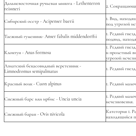
Дальневосточная ручьевая минога - Lethenteron
2. Сокращающии
reissneri
1. Вид, находящ
Сибирский осетр - Acipenser baerii
под угрозой и
1. Редкий гнез
Таежный гуменник- Anser fabalis middendorffii
подвид, находя
1. Редкий гнез
Клоктун - Anas formosa
и пролетный в
угрозой исчез
Азиатский бекасовидный веретенник -
1. Редкий гнез
Limnodromus semipalmatus
Красный волк - Cuon alpinus
1. Редкий мал
1. Редкий мал
Снежный барс или ирбис - Uncia uncia
исчезновения.
Категория 1. Р
Снежный баран - Ovis nivicola
находящийся п