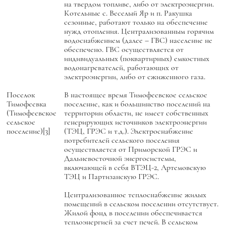
на твердом топливе, либо от электроэнергии.
Котельные с. Веселый Яр и п. Ракушка
сезонные, работают только на обеспечение
нужд отопления. Централизованным горячим
водоснабжением (далее – ГВС) население не
обеспечено. ГВС осуществляется от
индивидуальных (поквартирных) емкостных
водонагревателей, работающих от
электроэнергии, либо от сжиженного газа.
Поселок
В настоящее время Тимофеевское сельское
Тимофеевка
поселение, как и большинство поселений на
(Тимофеевское
территории области, не имеет собственных
сельское
генерирующих источников электроэнергии
поселение)[3]
(ТЭЦ, ГРЭС и т.д.). Электроснабжение
потребителей сельского поселения
осуществляется от Приморской ГРЭС и
Дальневосточной энергосистемы,
включающей в себя ВТЭЦ-2, Артемовскую
ТЭЦ и Партизанскую ГРЭС.
Централизованное теплоснабжение жилых
помещений в сельском поселении отсутствует.
Жилой фонд в поселении обеспечивается
теплоэнергией за счет печей. В сельском