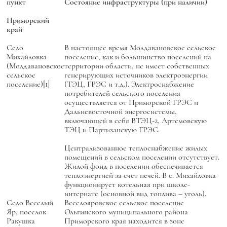
пункт
Состояние инфраструктуры (при наличии)
Приморский
край
Село
В настоящее время Молдавановское сельское
Михайловка
поселение, как и большинство поселений на
(Молдавановское
территории области, не имеет собственных
сельское
генерирующих источников электроэнергии
поселение)[1]
(ТЭЦ, ГРЭС и т.д.). Электроснабжение
потребителей сельского поселения
осуществляется от Приморской ГРЭС и
Дальневосточной энергосистемы,
включающей в себя ВТЭЦ-2, Артемовскую
ТЭЦ и Партизанскую ГРЭС.
Централизованное теплоснабжение жилых
помещений в сельском поселении отсутствует.
Жилой фонд в поселении обеспечивается
теплоэнергией за счет печей. В с. Михайловка
функционирует котельная при школе-
интернате (основной вид топлива – уголь).
Село Веселый
Веселояровское сельское поселение
Яр, поселок
Ольгинского муниципального района
Ракушка
Приморского края находится в зоне