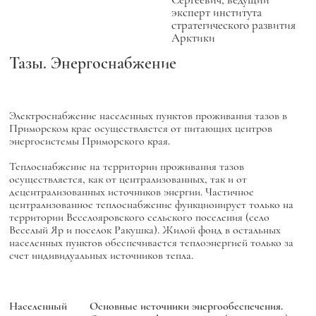
эксперт института
стратегического развития
Арктики
Тазы. Энергоснабжение
Электроснабжение населенных пунктов проживания тазов в
Приморском крае осуществляется от питающих центров
энергосистемы Приморского края.
Теплоснабжение на территории проживания тазов
осуществляется, как от централизованных, так и от
децентрализованных источников энергии. Частичное
централизованное теплоснабжение функционирует только на
территории Веселояровского сельского поселения (село
Веселый Яр и поселок Ракушка). Жилой фонд в остальных
населенных пунктов обеспечивается теплоэнергией только за
счет индивидуальных источников тепла.
Населенный
Основные источники энергообеспечения.