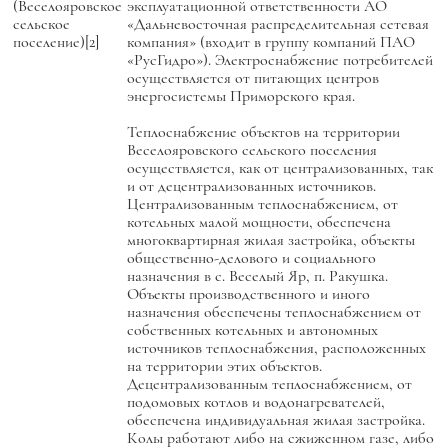
(Веселояровское
эксплуатационной ответственности АО
сельское
«Дальневосточная распределительная сетевая
поселение)[2]
компания» (входит в группу компаний ПАО
«РусГидро»). Электроснабжение потребителей
осуществляется от питающих центров
энергосистемы Приморского края.
Теплоснабжение объектов на территории
Веселояровского сельского поселения
осуществляется, как от централизованных, так
и от децентрализованных источников.
Централизованным теплоснабжением, от
котельных малой мощности, обеспечена
многоквартирная жилая застройка, объекты
общественно-делового и социального
назначения в с. Веселый Яр, п. Ракушка.
Объекты производственного и иного
назначения обеспечены теплоснабжением от
собственных котельных и автономных
источников теплоснабжения, расположенных
на территории этих объектов.
Децентрализованным теплоснабжением, от
подомовых котлов и водонагревателей,
обеспечена индивидуальная жилая застройка.
Колы работают либо на сжиженном газе, либо