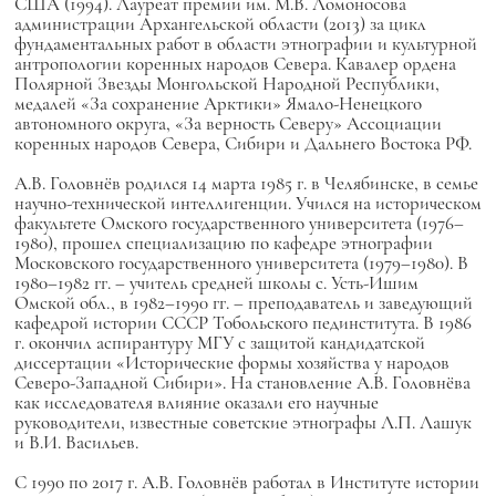
США (1994).
Лауреат
премии им. М.В. Ломоносова
администрации Архангельской области (2013) за цикл
фундаментальных работ в области этнографии и культурной
антропологии коренных народов Севера. Кавалер ордена
Полярной Звезды Монгольской Народной Республики,
медалей «За сохранение Арктики» Ямало-Ненецкого
автономного округа, «За верность Северу» Ассоциации
коренных народов Севера, Сибири и Дальнего Востока РФ.
А.В. Головнёв родился 14 марта 1985 г. в Челябинске, в семье
научно-технической интеллигенции. Учился на историческом
факультете Омского государственного университета (1976–
1980), прошел специализацию по кафедре этнографии
Московского государственного университета (1979–1980). В
1980–1982 гг. – учитель средней школы с. Усть-Ишим
Омской обл., в 1982–1990 гг. – преподаватель и заведующий
кафедрой истории СССР Тобольского пединститута. В 1986
г. окончил аспирантуру МГУ с
защитой кандидатской
диссертации «Исторические формы хозяйства у народов
Северо-Западной Сибири». На становление А.В. Головнёва
как исследователя влияние оказали его научные
руководители, известные советские этнографы Л.П. Лашук
и В.И. Васильев.
С 1990 по 2017 г. А.В. Головнёв работал в Институте истории