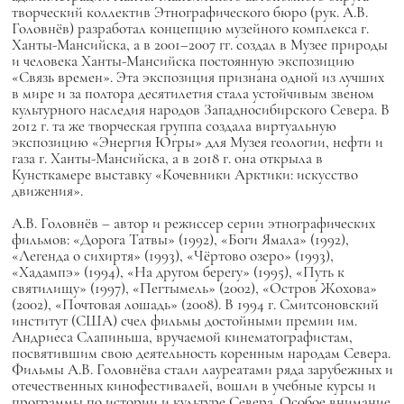
творческий коллектив Этнографического бюро (рук. А.В.
Головнёв) разработал концепцию музейного комплекса г.
Ханты-Мансийска, а в 2001–2007 гг. создал в Музее природы
и человека Ханты-Мансийска постоянную экспозицию
«Связь времен». Эта экспозиция признана одной из лучших
в мире и за полтора десятилетия стала устойчивым звеном
культурного наследия народов Западносибирского Севера. В
2012 г. та же творческая группа создала виртуальную
экспозицию «Энергия Югры» для Музея геологии, нефти и
газа г. Ханты-Мансийска, а в 2018 г. она открыла в
Кунсткамере выставку «Кочевники Арктики: искусство
движения».
А.В. Головнёв – автор и режиссер серии этнографических
фильмов: «Дорога Татвы» (1992), «Боги Ямала» (1992),
«Легенда о сихиртя» (1993), «Чёртово озеро» (1993),
«Хадампэ» (1994), «На другом берегу» (1995), «Путь к
святилищу» (1997), «Пегтымель» (2002), «Остров Жохова»
(2002), «Почтовая лошадь» (2008). В 1994 г. Смитсоновский
институт (США) счел фильмы достойными премии им.
Андриеса Слапиньша, вручаемой кинематографистам,
посвятившим свою деятельность коренным народам Севера.
Фильмы А.В. Головнёва стали лауреатами ряда зарубежных и
отечественных кинофестивалей, вошли в учебные курсы и
программы по истории и культуре Севера. Особое внимание