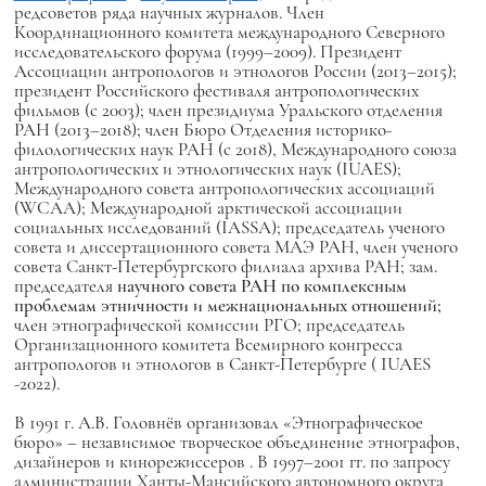
редсоветов ряда научных журналов.
Член
Координационного комитета международного Северного
исследовательского форума (1999–2009).
Президент
Ассоциации антропологов и этнологов России (2013–2015);
президент Российского фестиваля антропологических
фильмов (с 2003); член президиума Уральского отделения
РАН (2013–2018); член Бюро Отделения историко-
филологических наук РАН (с 2018), Международного союза
антропологических и этнологических наук (IUAES);
Международного совета антропологических ассоциаций
(WCAA); Международной арктической ассоциации
социальных исследований (IASSA); председатель ученого
совета и диссертационного совета МАЭ РАН, член ученого
совета Санкт-Петербургского филиала архива РАН; зам.
председателя
научного совета РАН по комплексным
проблемам этничности и межнациональных отношений;
член этнографической комиссии РГО; председатель
Организационного комитета Всемирного конгресса
антропологов и этнологов в Санкт-Петербурге (
IUAES
-2022).
В 1991 г. А.В. Головнёв организовал «Этнографическое
бюро» – независимое творческое объединение этнографов,
дизайнеров и кинорежиссеров
. В 1997–2001 гг. по запросу
администрации Ханты-Мансийского автономного округа