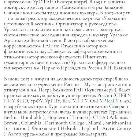
и археологии УрО РАН (Екатеринбург). В 1995 г. защитил
докторскую диссертацию «Самодийцы и угры Западной
Сибири: комплексы традиционных культур». В 2007–2017 гг.
– г
лавный редактор академического журнала «Уральский
исторический вестник». Организатор и руководитель
Уральской этноэкспедиции, которая с 2011 г. развернула
систематические исследования народов и культур Урала от
Арктики до Великой степи. В 2003 г. избран членом-
корреспондентом РАН по Отделению историко-
филологических наук.Заведовал кафедрой археологии и
этнологии исторического факультета (Института
гуманитарных наук и искусств) Уральского федерального
университета им. Первого Президента России Б.Н. Ельцина.
В июне 2017 г. избран на должность директора старейшего
академического учреждения России – Музея антропологии и
этнографии им. Петра Великого РАН (Кунсткамеры). Ведет
преподавательскую работу в университетах России (СПбГУ,
НИУ ВШЭ, УрФУ, УрГПУ, БелГУ, НГУ, ОмГУ,
ЧелГУ
и др.)
и зарубежных стран. Курсы лекций по этнологии Севера и
визуальной антропологии читал в университетах Германии (
Berlin
-
Humboldt
), Норвегии (
Tromso
), США (
Arkansas
,
Brown
,
Columbia
,
Dartmouth
College
,
Miami
,
Smithsonian
Institution
), Финляндии (
Helsinki
,
Lapland
-
Arctic
Centre
). Автор курса-модуля в программе бакалавриата