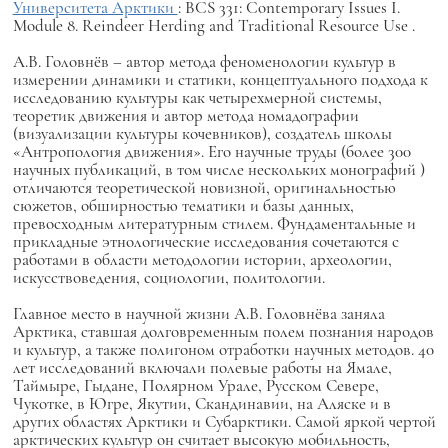
Университета Арктики
: BCS 331: Contemporary Issues I.
Module 8.
Reindeer
Herding
and
Traditional
Resource
Use
.
А.В. Головнёв – автор метода феноменологии культур в
измерении динамики и статики, концептуального подхода к
исследованию культуры как четырехмерной системы,
теоретик движения и автор метода номадографии
(визуализации культуры кочевников),
создатель школы
«Антропология движения».
Его научные труды
(более
300
научных публикаций, в том числе нескольких монографий
)
отличаются теоретической новизной, оригинальностью
сюжетов, обширностью тематики и базы данных,
превосходным литературным стилем. Фундаментальные и
прикладные этнологические исследования сочетаются с
работами в области методологии истории, археологии,
искусствоведения, социологии, политологии.
Главное место в научной жизни А.В. Головнёва заняла
Арктика, ставшая долговременным полем познания народов
и культур, а также полигоном отработки научных методов. 40
лет исследований включали полевые работы на Ямале,
Таймыре, Гыдане, Полярном Урале, Русском Севере,
Чукотке, в Югре, Якутии, Скандинавии, на Аляске и в
других областях Арктики и Субарктики. Самой яркой чертой
арктических культур он считает высокую мобильность,