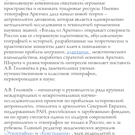
позволяющую кочевникам охватывать огромные
пространства и осваивать тундровые ресурсы. Именно
этнография Арктики дала начало новой теории –
антропологии движения, которая является одновременно
методологией исследования и технологией применения
научных знаний. «Взгляд из Арктики» открывает северность
России как ее стержневую идентичность, обусловленную
географией и историей, разработанные им теоретические и
практические концепты дают ключ к пониманию и
решению проблем миграции,
адаптации
, межэтнического
взаимодействия, выработки стратегий освоения Арктики.
Широта и разносторонность интересов позволяет поставить
А.В. Головнёва в ряд замечательных ученых-
путешественников и классиков этнографии,
первопроходцев в науке.
А.В. Головнёв – инициатор и руководитель ряда крупных
международных и межрегиональных научно-
исследовательских проектов по проблемам исторической
антропологии, этнологии и археологии Северной Евразии,
поддержанных РАН, российскими и зарубежными фондами,
он по праву считается одним из лидеров современной
антропологии и этнографии не только в России, но и за
рубежом. Главный редактор академических журналов
«Этнография»
и
«Кунсткамера»
, член редколлегий и