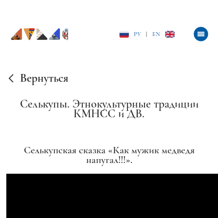
РУ
|
EN
Вернуться
Селькупы. Этнокультурные традиции
КМНСС и ДВ.
Селькупская сказка «Как мужик медведя
напугал!!!».