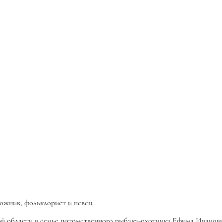
удожник, фольклорист и певец.
кой области в семье потомственного рыбака-охотника Ефима Ивано