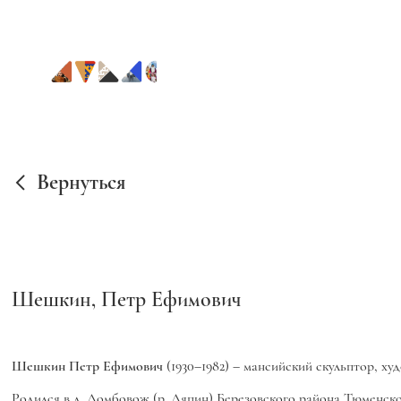
Вернуться
Шешкин, Петр Ефимович
Шешкин Петр Ефимович
(1930–1982) – мансийский скульптор, х
Родился в д. Ломбовож (р. Ляпин) Березовского района Тюменс