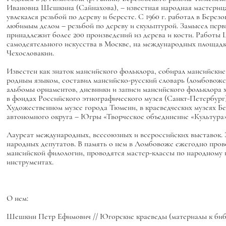
Ивановна Шешкина (Сайнахова), – известная народная мастерица
увлекался резьбой по дереву и бересте. С 1960 г. работал в Бере
любимым делом – резьбой по дереву и скульптурой. Замысел пе
принадлежит более 200 произведений из дерева и кости. Работ
самодеятельного искусства в Москве, на международных площадка
Чехословакии.
Известен как знаток мансийского фольклора, собирал мансийские
родным языком, составил мансийско-русский словарь (ломбовожс
альбомы орнаментов, дневники и записи мансийского фольклора х
в фондах Российского этнографического музея (Санкт-Петербург)
Художественном музее города Тюмени,
в краеведческих музеях Б
автономного округа – Югры «Творческое объединение «Культура
Лауреат международных, всесоюзных и всероссийских выставок. 
народных депутатов. В память о нем в Ломбовоже ежегодно пров
мансийской филологии, проводятся мастер-классы по народному
инструментах.
О нем:
Шешкин Петр Ефимович // Югорские краеведы (материалы к библи