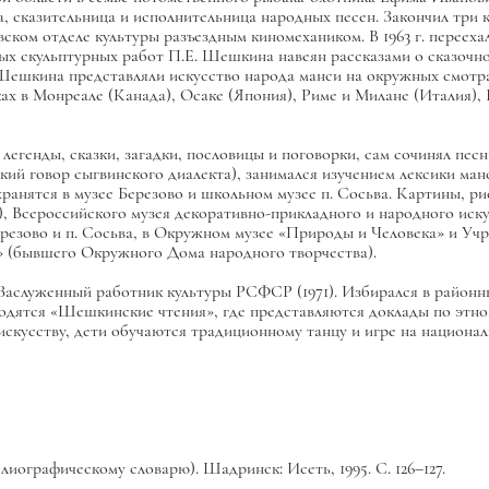
, сказительница и исполнительница народных песен. Закончил три к
зовском отделе культуры разъездным киномехаником. В 1963 г. перееха
рвых скульптурных работ П.Е. Шешкина навеян рассказами о сказочн
ы Шешкина представляли искусство народа манси на окружных смотр
х в Монреале (Канада), Осаке (Япония), Риме и Милане (Италия), Б
 легенды, сказки, загадки, пословицы и поговорки, сам сочинял пес
кий говор сыгвинского диалекта), занимался изучением лексики ман
ранятся в музее Березово и школьном музее п. Сосьва. Картины, р
, Всероссийского музея декоративно-прикладного и народного иску
ерезово и п. Сосьва, в Окружном музее «Природы и Человека» и У
» (бывшего Окружного Дома народного творчества).
Заслуженный работник культуры РСФСР (1971). Избирался в районн
одятся «Шешкинские чтения», где представляются доклады по этно
 искусству, дети обучаются традиционному танцу и игре на национа
ографическому словарю). Шадринск: Исеть, 1995. С. 126–127.