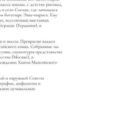
ласса школы, с детства рисовал,
л в село Сосьва, где занимался
ом богатыре Эква-пырись. Ему
ах, всесоюзных выставках
ерлине (Германия), в
ни и пьесы. Прекрасно владея
сийского языка. Собранные им
исунки, скульптуры представлены
сства (Москве), в
чреждении Ханты-Мансийского
ый и окружной Советы
графии, мифологии и
льных музыкальных