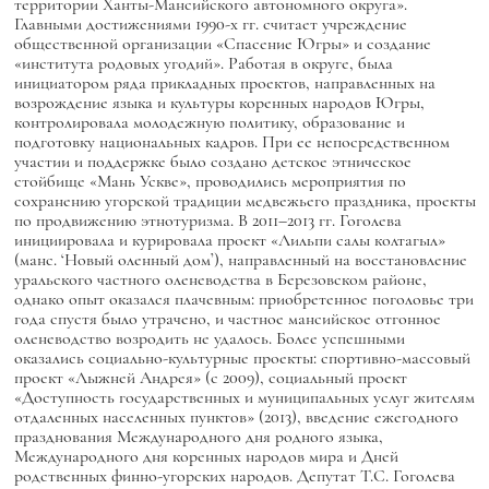
территории Ханты-Мансийского автономного округа».
Главными достижениями 1990-х гг. считает учреждение
общественной организации «Спасение Югры» и создание
«института родовых угодий». Работая в округе, была
инициатором ряда прикладных проектов, направленных на
возрождение языка и культуры коренных народов Югры,
контролировала молодежную политику, образование и
подготовку национальных кадров. При ее непосредственном
участии и поддержке было создано детское этническое
стойбище «Мань Ускве», проводились мероприятия по
сохранению угорской традиции медвежьего праздника, проекты
по продвижению этнотуризма. В 2011–2013 гг. Гоголева
инициировала и курировала проект «Лильпи салы колтагыл»
(манс. ‘Новый оленный дом’), направленный на восстановление
уральского частного оленеводства в Березовском районе,
однако опыт оказался плачевным: приобретенное поголовье три
года спустя было утрачено, и частное мансийское отгонное
оленеводство возродить не удалось. Более успешными
оказались социально-культурные проекты: спортивно-массовый
проект «Лыжней Андрея» (с 2009), социальный проект
«Доступность государственных и муниципальных услуг жителям
отдаленных населенных пунктов» (2013), введение ежегодного
празднования Международного дня родного языка,
Международного дня коренных народов мира и Дней
родственных финно-угорских народов. Депутат Т.С. Гоголева