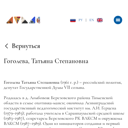
РУ
|
EN
Вернуться
Гоголева, Татьяна Степановна
Гоголева Татьяна Степановна
(1961 г. р.) – российский политик,
депутат Государственной Думы VII созыва.
Родилась в д. Ломбовож Березовского района Тюменской
области в семье охотника-манси; окончила Ленинградский
государственный педагогический институт им. А.И. Герцена
(1979–1983); работала учителем в Саранпаульской средней школе
(1983–1987), секретарем Березовского РК ВЛКСМ и окружкома
ВЛКСМ (1987–1989). Один из инициаторов создания и первый