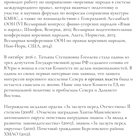
проводит работу по направлению «коренные народы в системе
международного права», которая включает подготовку и
участие в научных форумах по вопросам сохранения культуры
КМНС, а также по взаимодействию с Генеральной Ассамблей
ООН (VI Всемирный конгресс финно-угорских народов «Язык
и народ», Шиофок, Венгрия, 2012; Всемирная подготовительная
конференция коренных народов, Альта, Норвегия, 2013;
Всемирная конференция ООН по правам коренных народов,
Нью-Йорк, США, 2014).
В октябре 2016 г. Татьяна Степановна Гоголева стала одним из
трех депутатов Государственной думы РФ седьмого созыва от
Югры и вошла в состав Комитета по делам национальностей. В
одном из своих первых интервью она заявила, что защита
интересов коренного населения Севера
в органах власти
была и
остается смыслом ее жизни. Ныне она член Комитета ГД по
региональной политике и проблемам Севера и Дальнего
Востока.
Награждена медалью ордена «За заслуги перед Отечеством» II
степени (2008)
.
Отмечена наградами Ханты-Мансийского
автономного округа: почетным нагрудным знаком «За вклад в
развитие законодательства» (2005), знаком «За заслуги перед
округом» (2010). Почетный гражданин Березовского района
ХМАО (2012).