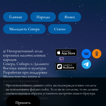
Главная
Народы
Языки
Молодость Севера
Статьи
© Интерактивный атлас
коренных малочисленных
народов
Севера, Сибири и Дальнего
Востока: языки и культуры
Разработан при поддержке
Министерства науки и
высшего образования
Российской Федерации
При использовании данного сайта, вы подтверждаете свое согласие
Доступ к сервису для
на использование файлов cookie. Если вы не согласны, то вы должны
пользователей
соответствующим образом установить настройки вашего браузера.
предоставляется бесплатно.
Принять