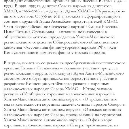
президент общественной организации «Спасение Югры» (1992–
1997). В 1990–1993 гг. депутат Совета народных депутатов
ХМАО, в 1996–2016 гг. – депутат Думы ХМАО – Югры второго–
пятого созывов. С 1996 по 2011 г. входила в сформированную в
составе окружной Думы Ассамблеи представителей КМНС.
Член Всероссийской политической партии «Единая Россия».
Ныне Татьяна Степановна – активный политический и
общественный деятель, председатель Ханты-Мансийского
регионального отделения Общероссийского общественного
движения «Ассоциация финно-угорских народов РФ», член
Консультативного комитета финно-угорских народов.
В период политико-социальных преобразований постсоветского
времени Татьяна Степановна – активный участник процесса
регионализации округа. Как депутат Думы Ханты-Мансийского
автономного округа принимала непосредственное участие в
разработке Концепции устойчивого развития коренных
малочисленных народов Севера ХМАО – Югры, законов
региона «Об общинах коренных малочисленных народов в
Ханты-Мансийском автономном округе», «О традиционных
видах деятельности коренных малочисленных народов Севера в
Ханты-Мансийском автономном округе», «О языках коренных
малочисленных народов Севера, проживающих на территории
Ханты-Мансийского автономного округа», «О фольклоре
коренных малочисленных народов Севера, проживающих на