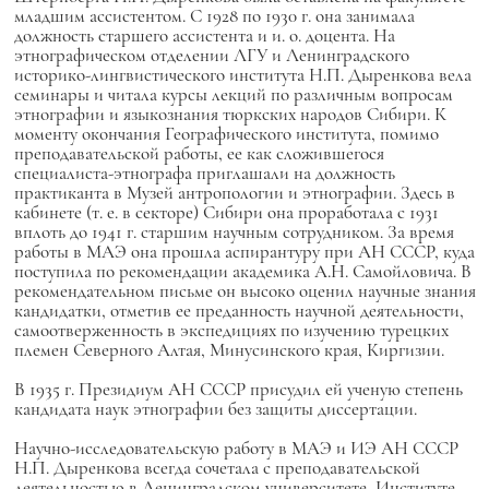
младшим ассистентом. С 1928 по 1930 г. она занимала
должность старшего ассистента и и. о. доцента. На
этнографическом отделении ЛГУ и Ленинградского
историко-лингвистического института Н.П. Дыренкова вела
семинары и читала курсы лекций по различным вопросам
этнографии и языкознания тюркских народов Сибири. К
моменту окончания Географического института, помимо
преподавательской работы, ее как сложившегося
специалиста-этнографа приглашали на должность
практиканта в Музей антропологии и этнографии. Здесь в
кабинете (т. е. в секторе) Сибири она проработала с 1931
вплоть до 1941 г. старшим научным сотрудником. За время
работы в МАЭ она прошла аспирантуру при АН СССР, куда
поступила по рекомендации академика А.Н. Самойловича. В
рекомендательном письме он высоко оценил научные знания
кандидатки, отметив ее преданность научной деятельности,
самоотверженность в экспедициях по изучению турецких
племен Северного Алтая, Минусинского края, Киргизии.
В 1935 г. Президиум АН СССР присудил ей ученую степень
кандидата наук этнографии без защиты диссертации.
Научно-исследовательскую работу в МАЭ и ИЭ АН СССР
Н.П. Дыренкова всегда сочетала с преподавательской
деятельностью в Ленинградском университете, Институте