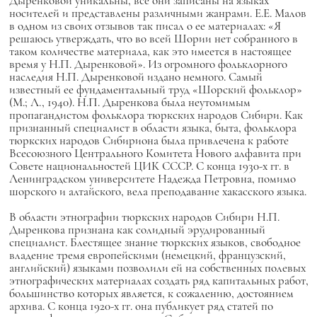
Дыренковой уникальны, все они записаны на языках
носителей и представлены различными жанрами. Е.Е. Малов
в одном из своих отзывов так писал о ее материалах: «Я
решаюсь утверждать, что во всей Шории нет собранного в
таком количестве материала, как это имеется в настоящее
время у Н.П. Дыренковой». Из огромного фольклорного
наследия Н.П. Дыренковой издано немного. Самый
известный ее фундаментальный труд «Шорский фольклор»
(М.; Л., 1940). Н.П. Дыренкова была неутомимым
пропагандистом фольклора тюркских народов Сибири. Как
признанный специалист в области языка, быта, фольклора
тюркских народов Сибириона была привлечена к работе
Всесоюзного Центрального Комитета Нового алфавита при
Совете национальностей ЦИК СССР. С конца 1930-х гг. в
Ленинградском университете Надежда Петровна, помимо
шорского и алтайского, вела преподавание хакасского языка.
В области этнографии тюркских народов Сибири Н.П.
Дыренкова признана как солидный эрудированный
специалист. Блестящее знание тюркских языков, свободное
владение тремя европейскими (немецкий, французский,
английский) языками позволили ей на собственных полевых
этнографических материалах создать ряд капитальных работ,
большинство которых является, к сожалению, достоянием
архива. С конца 1920-х гг. она публикует ряд статей по