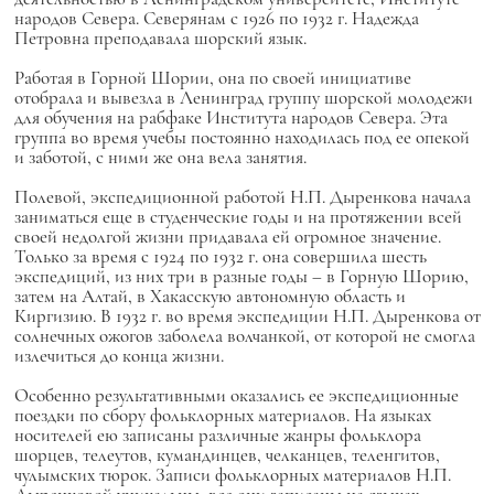
народов Севера. Северянам с 1926 по 1932 г. Надежда
Петровна преподавала шорский язык.
Работая в Горной Шории, она по своей инициативе
отобрала и вывезла в Ленинград группу шорской молодежи
для обучения на рабфаке Института народов Севера. Эта
группа во время учебы постоянно находилась под ее опекой
и заботой, с ними же она вела занятия.
Полевой, экспедиционной работой Н.П. Дыренкова начала
заниматься еще в студенческие годы и на протяжении всей
своей недолгой жизни придавала ей огромное значение.
Только за время с 1924 по 1932 г. она совершила шесть
экспедиций, из них три в разные годы – в Горную Шорию,
затем на Алтай, в Хакасскую автономную область и
Киргизию. В 1932 г. во время экспедиции Н.П. Дыренкова от
солнечных ожогов заболела волчанкой, от которой не смогла
излечиться до конца жизни.
Особенно результативными оказались ее экспедиционные
поездки по сбору фольклорных материалов. На языках
носителей ею записаны различные жанры фольклора
шорцев, телеутов, кумандинцев, челканцев, теленгитов,
чулымских тюрок. Записи фольклорных материалов Н.П.