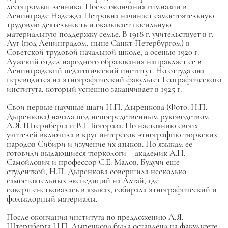
лесопромышленника. После окончания гимназии в
Ленинграде Надежда Петровна начинает самостоятельную
трудовую деятельность и оказывает посильную
материальную поддержку семье. В 1918 г. учительствует в г.
Луг (под Ленинградом, ныне Санкт-Петербургом) в
Советской трудовой начальной школе, а осенью 1920 г.
Лужский отдел народного образования направляет ее в
Ленинградский педагогический институт. Но оттуда она
переводится на этнографический факультет Географического
института, который успешно заканчивает в 1925 г.
Свои первые научные шаги Н.П. Дыренкова (Фото. Н.П.
Дыренкова) начала под непосредственным руководством
Л.Я. Штернберга и В.Г. Богораза. По настоянию своих
учителей включила в круг интересов этнографию тюркских
народов Сибири и изучение их языков. По языкам ее
готовили выдающиеся тюркологи – академик А.Н.
Самойлович и профессор С.Е. Малов. Будучи еще
студенткой, Н.П. Дыренкова совершила несколько
самостоятельных экспедиций на Алтай, где
совершенствовалась в языках, собирала этнографический и
фольклорный материалы.
После окончания института по предложению Л.Я.
Штернберга Н.П. Дыренкова была оставлена на факультете