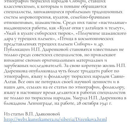
этнографии тюркских народов Сибири, ставших
классическими, к которым и поныне обращаются
специалисты, занимающиеся проблемами традиционных
систем мировоззрения, культов, семейно-брачными
отношениями, шаманством. Среди них такие «настольные»
выдающиеся работы, как «Культ огня у алтайцев и телеут»,
«Умай в культе сибирских тюрок», «Получение шаманского
дара у турецких племен», «Птица в космогонических
представлениях турецких племен Сибири» и др.
Публикации Н.П. Дыренковой становятся известными не
только среди советских специалистов, но привлекают
внимание своими оригинальными материалами и
зарубежных исследователей. За свою короткую жизнь Н.П.
Дыренкова опубликовала чуть более тридцати работ по
этнографии, языку и фольклору тюркских народов Саяно-
Алтая. Все они не потеряли своей научной ценности и в
наши дни, ссылки на ее статьи по этнографии, фольклору,
языку в настоящее время делаются в работах специалистов
не только по тюркским народам. Умерла Н.П. Дыренкова в
блокадном Ленинграде, на работе, 28 октября 1941 г.
Из статьи В.П. Дьяконовой
http://web1.kunstkamera.ru/siberia/Direnkova.html