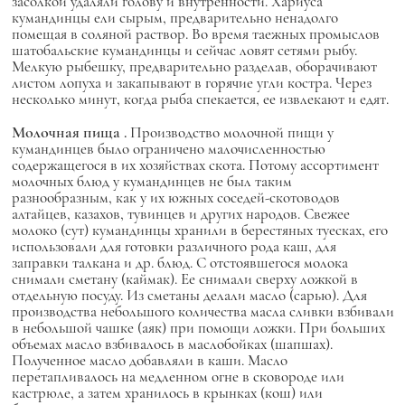
засолкой удаляли голову и внутренности. Хариуса
кумандинцы ели сырым, предварительно ненадолго
помещая в соляной раствор. Во время таежных промыслов
шатобальские кумандинцы и сейчас ловят сетями рыбу.
Мелкую рыбешку, предварительно разделав, оборачивают
листом лопуха и закапывают в горячие угли костра. Через
несколько минут, когда рыба спекается, ее извлекают и едят.
Молочная пища
.
Производство молочной пищи у
кумандинцев было ограничено малочисленностью
содержащегося в их хозяйствах скота. Потому ассортимент
молочных блюд у кумандинцев не был таким
разнообразным, как у их южных соседей-скотоводов
алтайцев, казахов, тувинцев и других народов. Свежее
молоко (сут) кумандинцы хранили в берестяных туесках, его
использовали для готовки различного рода каш, для
заправки талкана и др. блюд. С отстоявшегося молока
снимали сметану (каймак). Ее снимали сверху ложкой в
отдельную посуду. Из сметаны делали масло (сарью). Для
производства небольшого количества масла сливки взбивали
в небольшой чашке (аяк) при помощи ложки. При больших
объемах масло взбивалось в маслобойках (шапшах).
Полученное масло добавляли в каши. Масло
перетапливалось на медленном огне в сковороде или
кастрюле, а затем хранилось в крынках (кош) или