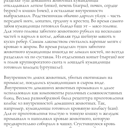
разделке туш домашних животных кумандинцы
откладывали легкие (опко), печень (пагры), почки, сердце
(чурек) и кишки (ичек), а остальные внутренности
выбрасывали. Родственникам обычно дарили уйлук – часть
передней ноги, лопатки, грудину и крестец. Во время самого
забоя кумандинцы готовили блюдо баш эт – мясо головы.
Для этого головы забитого животного рубили на несколько
частей и варили в котле, добавляя туда шейную мякоть и
куски ребер. Самым лакомством считались вареные мозги с
кровью и жиром. Во время разделки туши забитого
животного кумандинцы никогда не ломали костей, но всегда
разделяли их по суставам. Из отделенных копыт (тырган) ног
и голов крупнорогатого скота и лошадей кумандинцы
готовили холодец (уртупкеле).
Внутренности диких животных, убитых охотниками на
промысле, поедались кумандинцами в сыром виде.
.Внутренности домашних животных промывали и далее
использовали как компоненты различных сложносоставных
блюд. Весьма разнообразной была рецептура приготовления
колбас из внутренностей домашних животных. Так,
например, кумандинцы готовили кровяную колбасу (кан).
Для ее приготовления толстую и тонкую кишку и желудок
промывали и наполняли кровью животного, которую
предварительно собирали в чашку. Сгустившуюся кровь