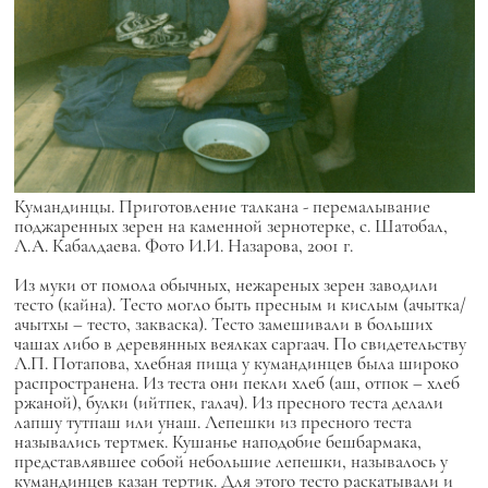
Кумандинцы. Приготовление талкана - перемалывание
поджаренных зерен на каменной зернотерке, с. Шатобал,
Л.А. Кабалдаева. Фото И.И. Назарова, 2001 г.
Из муки от помола обычных, нежареных зерен заводили
тесто (кайна). Тесто могло быть пресным и кислым (ачытка/
ачытхы – тесто, закваска). Тесто замешивали в больших
чашах либо в деревянных веялках саргаач. По свидетельству
Л.П. Потапова, хлебная пища у кумандинцев была широко
распространена. Из теста они пекли хлеб (аш, отпок – хлеб
ржаной), булки (ийтпек, галач). Из пресного теста делали
лапшу тутпаш или унаш. Лепешки из пресного теста
назывались тертмек. Кушанье наподобие бешбармака,
представлявшее собой небольшие лепешки, называлось у
кумандинцев казан тертик. Для этого тесто раскатывали и