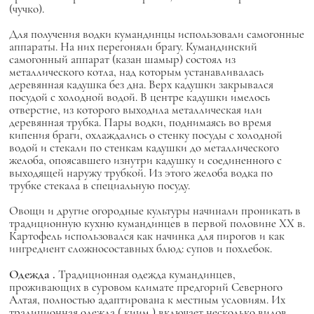
(чучко).
Для получения водки кумандинцы использовали самогонные
аппараты. На них перегоняли брагу. Кумандинский
самогонный аппарат (казан шамыр) состоял из
металлического котла, над которым устанавливалась
деревянная кадушка без дна. Верх кадушки закрывался
посудой с холодной водой. В центре кадушки имелось
отверстие, из которого выходила металлическая или
деревянная трубка. Пары водки, поднимаясь во время
кипения браги, охлаждались о стенку посуды с холодной
водой и стекали по стенкам кадушки до металлического
желоба, опоясавшего изнутри кадушку и соединенного с
выходящей наружу трубкой. Из этого желоба водка по
трубке стекала в специальную посуду.
Овощи и другие огородные культуры начинали проникать в
традиционную кухню кумандинцев в первой половине XX в.
Картофель использовался как начинка для пирогов и как
ингредиент сложносоставных блюд: супов и похлебок.
Одежда
.
Традиционная одежда кумандинцев,
проживающих в суровом климате предгорий Северного
Алтая, полностью адаптирована к местным условиям. Их
традиционная одежда (
киим
) включает несколько видов