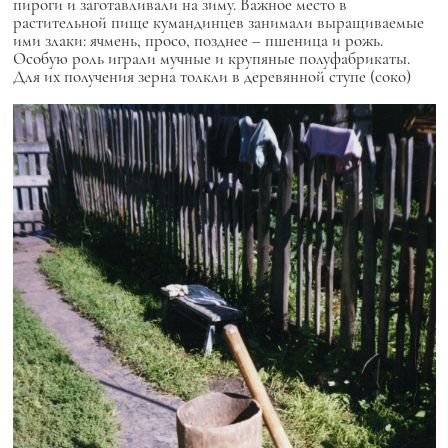
пироги и заготавливали на зиму. Важное место в
растительной пище кумандинцев занимали выращиваемые
ими злаки: ячмень, просо, позднее – пшеница и рожь.
Особую роль играли мучные и крупяные полуфабрикаты.
Для их получения зерна толкли в деревянной ступе (соко)