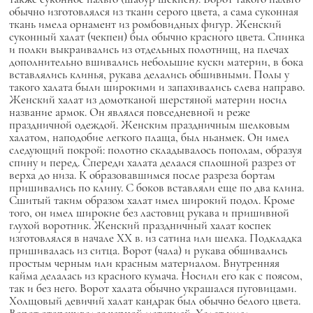
обычно изготовлялся из ткани серого цвета, а сама суконная
ткань имела орнамент из ромбовидных фигур. Женский
суконный халат (чекпен) был обычно красного цвета. Спинка
и полки выкраивались из отдельных полотнищ, на плечах
дополнительно вшивались небольшие куски материи, в бока
вставлялись клинья, рукава делались обшивными. Полы у
такого халата были широкими и запахивались слева направо.
Женский халат из домотканой шерстяной материи носил
название армок. Он являлся повседневной и реже
праздничной одеждой. Женским праздничным шелковым
халатом, наподобие легкого плаща, был ньанмек. Он имел
следующий покрой: полотно складывалось пополам, образуя
спину и перед. Спереди халата делался сплошной разрез от
верха до низа. К образовавшимся после разреза бортам
пришивались по клину. С боков вставляли еще по два клина.
Сшитый таким образом халат имел широкий подол. Кроме
того, он имел широкие без ластовиц рукава и пришивной
глухой воротник. Женский праздничный халат коспек
изготовлялся в начале XX в. из сатина или шелка. Подкладка
пришивалась из ситца. Ворот (чала) и рукава обшивались
простым черным или красным материалом. Внутренняя
кайма делалась из красного кумача. Носили его как с поясом,
так и без него. Ворот халата обычно украшался пуговицами.
Холщовый девичий халат кандрак был обычно белого цвета.