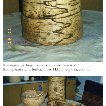
Кумандинцы. Берестяной туес, изготовлен М.В.
Кастараковым, г. Бийск. Фото И.И. Назарова, 2001 г.