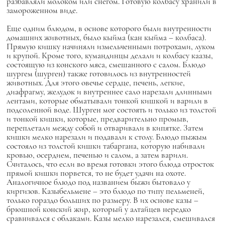
разбавляли молоком или снегом. Готовую колбасу хранили в
замороженном виде.
Еще одним блюдом, в основе которого были внутренности
домашних животных, было кыйма (кан кыйма – колбаса).
Прямую кишку начиняли измельченными потрохами, луком
и крупой. Кроме того, кумандинцы делали и колбасу каазы,
состоящую из конского мяса, смешанного с салом. Блюдо
шургем (шурген) также готовилось из внутренностей
животных. Для этого овечье сердце, печень, легкие,
диафрагму, желудок и внутреннее сало нарезали длинными
лентами, которые обматывали тонкой кишкой и варили в
подсоленной воде. Шурген мог состоять и только из толстой
и тонкой кишки, которые, предварительно промыв,
переплетали между собой и отваривали в кипятке. Затем
кишки мелко нарезали и подавали к столу. Блюдо пыжым
состояло из толстой кишки табаргана, которую набивали
кровью, осердием, печенью и салом, а затем варили.
Считалось, что если во время готовки этого блюда отросток
прямой кишки порвется, то не будет удачи на охоте.
Аналогичное блюдо под названием быжи бытовало у
киргизов. Казыбельмене – это блюдо по типу пельменей,
только гораздо больших по размеру. В их основе казы –
брюшной конский жир, который у алтайцев нередко
сравнивался с облаками. Казы мелко нарезался, смешивался