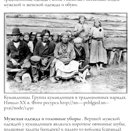
мужской и женской одежды и обуви.
Кумандинцы. Группа кумандинцев в традиционных нарядах.
Начало XX в. Фото ресурса http://xn----ptblgjed.xn--
p1ai/node/1450
Мужская одежда и головные уборы
.
Верхней мужской
одеждой у кумандинцев являлись короткие овчинные шубы,
холщовые халаты (кендрек) и пальто из войлока (саранда).