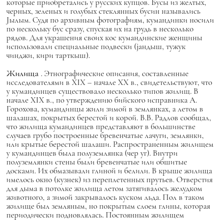
которые приобретались у русских купцов. Бусы из желтых,
черных, зеленых и голубых стеклянных бусин назывались
Jылым. Судя по архивным фотографиям, кумандинки носили
по нескольку бус сразу, спуская их на грудь в несколько
рядов. Для украшения своих кос кумандинские женщины
использовали специальные подвески (jандыш, тужук
чинджи, кири тарткыш).
Жилища
. Этнографические описания, составленные
исследователями в XIX – начале XX в., свидетельствуют, что
у кумандинцев существовало несколько типов жилищ. В
начале XIX в., по утверждению бийского исправника А.
Горохова, кумандинцы жили зимой в землянках, а летом в
шалашах, покрытых берестой и корой. В.В. Радлов сообщал,
что жилища кумандинцев представляют в большинстве
случаев грубо построенные бревенчатые лачуги, землянки,
или крытые берестой шалаши. Распространенным жилищем
у кумандинцев была полуземлянка (чер уг). Внутри
полуземлянки стены были бревенчатые или обшитые
досками. Их обмазывали глиной и белили. В крыше жилища
имелось окно (кузнек) из переплетенных прутьев. Отверстия
для дыма в потолке жилища летом затягивалось желудком
животного, а зимой закрывалось куском льда. Пол в таком
жилище был земляным, но покрытым слоем глины, которая
периодически подновлялась. Постоянным жилищем