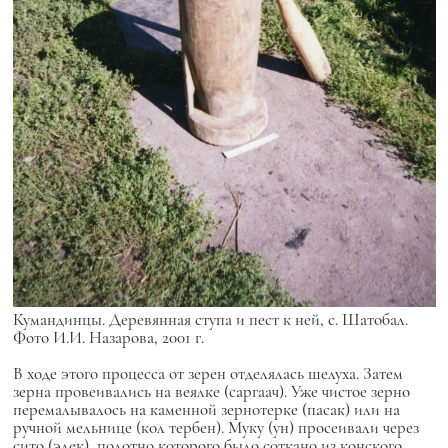
Кумандинцы. Деревянная ступа и пест к ней, с. Шатобал.
Фото И.И. Назарова, 2001 г.
В ходе этого процесса от зерен отделялась шелуха. Затем
зерна провеивались на веялке (саргаач). Уже чистое зерно
перемалывалось на каменной зернотерке (пасак) или на
ручной мельнице (кол тербен). Муку (ун) просеивали через
сито (элек), полотно которого было соткано из конского