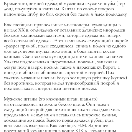
Кроме того, зимней одеждой мужчинам служили шубы (тор
дон), полушубки и капталы. Каптал по своему покрою
напоминал шубу, но был скроен без талии и имел подкладку.
Как сообщали православные миссионеры, кумандинцы в
начале XX в. отличались от остальных алтайских инородцев
белыми холщовыми халатами, которые одевались поверх
всей остальной одежды. Этот халат имел следующий покрой:
«разрез прямой, полы сходящиеся, спина и полки из одного
или двух перекинутых полотнищ, в бока вшиты косые
клинья». Свои халаты кумандинцы шили длиною до колен.
Халаты подпоясывали шерстяными поясами, запахивая
левую полу наверх, носили также и нараспашку. Ворот, а
иногда и обшлага обшивались простой материей. Под
халатом мужчины носили белую холщовую рубашку (кугнек)
без воротника, которая имела туникообразный покрой и
подпоясывалась шерстяным цветным поясом.
Мужские штаны (эр кижинын штан, шанмар)
изготавливались из холста белого цвета. Они имели
следующий покрой: два полотнища холста складывались
продольно и между ними вставлялись широкие клинья,
доходящие до пояса. Вместо пояса делался рубец, куда
вставлялась вздержка. Как сообщал Н.М. Ядринцев,
посетивший кумандинцев в конце XIX в., кумандинцы