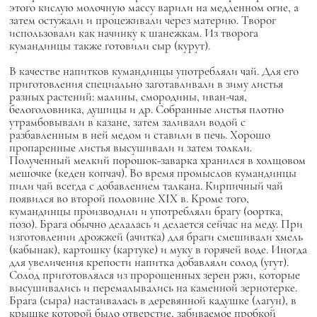
этого кислую молочную массу варили на медленном огне, а
затем остужали и процеживали через материю. Творог
использовали как начинку к шанежкам. Из творога
кумандинцы также готовили сыр (курут).
В качестве напитков кумандинцы употребляли чай. Для его
приготовления специально заготавливали в зиму листья
разных растений: малины, смородины, иван-чая,
белоголовника, душицы и др. Собранные листья плотно
утрамбовывали в казане, затем заливали водой с
разбавленным в ней медом и ставили в печь. Хорошо
пропаренные листья высушивали и затем толкли.
Полученный мелкий порошок-заварка хранился в холщовом
мешочке (кеден копчач). Во время промыслов кумандинцы
пили чай всегда с добавлением талкана. Кирпичный чай
появился во второй половине XIX в. Кроме того,
кумандинцы производили и употребляли брагу (оортка,
позо). Брага обычно делалась и делается сейчас на меду. При
изготовлении дрожжей (ачитка) для браги смешивали хмель
(кабынак), картошку (картуке) и муку в горячей воде. Иногда
для увеличения крепости напитка добавляли солод (угут).
Солод приготовлялся из пророщенных зерен ржи, которые
высушивались и перемалывались на каменной зернотерке.
Брага (сыра) настаивалась в деревянной кадушке (лагун), в
крышке которой было отверстие, забиваемое пробкой