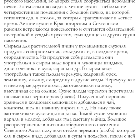
русского населения, во дворах стали сооружаться небольшие
печки. Затем стали возводить летние кухни – небольшие
четырехстенные помещения с большой печью, на которой
готовится еда, и столом, за которым трапезничают в летнее
время. Летние кухни в Красногорском и Солтонском
районах встречаются повсеместно и считаются обязательной
постройкой в усадьбах русских, кумандинцев и других групп
населения.
Сырьем для растительной пищи у кумандинцев служили
продукты собирательства, земледелия и, в позднее время,
огородничества. Из продуктов собирательства они
употребляли в сыром виде корни и луковицы кандыка,
дикого чеснока и лука, сараны и др. В сыром виде
употребляли также плоды черемухи, кедровый орех,
землянику, малину, смородину и другие ягоды. Черемуху, как
и некоторые другие ягоды, заготавливали на зиму,
высушивая ее на солнце. Сухие плоды черемухи перетирали
на каменных зернотерках (пасак). Полученный порошок
хранился в холщовых мешочках и добавлялся в чай,
компоты, шел на начинку пирога и т. д. На зиму также
заготавливали луковицы кандыка. Зимой сухие луковицы
варили в молоке, добавляя туда сметану и яйца. Большое
распространение в питании аборигенного населения
Северного Алтая получили стебли черемши (калба), которые
ели в сыром виде, добавляли в супы и похлебки, пекли с ней