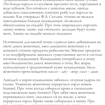
Это блюдо варили из кусочков пресного теста, нарезанных в
виде кубиков. Его готовили с конским мясом, иногда
добавляли измельченную сушеную рыбу или варили на
молоке. Как утверждал Ф.А. Сатлаев, тутпаш не являлся
повседневным блюдом кумандинцев, но являлся
обязательным на свадьбе. При этом запрещалось нарезать
лапшу ножом, иначе, как считалось, молодые будут плохо
жить. Лапшу на свадьбе щипали пальцами.
Источником для мясной пищи служило мясо добываемых на
охоте диких животных, мясо домашних животных и в
меньшей степени продукты рыболовства. Мясные продукты
и их полуфабрикаты занимали существенное место в системе
питания кумандинцев. Кумандинцы употребляли в пищу
мясо большинства диких животных и птиц. Все жиры,
используемые в традиционной кухне кумандинцев, были
животного происхождения: масло – дву – жир, сало – дьыг.
Лошадей и коров кумандинцы забивали, оглушая ударом по
голове. Упавшему животному перерезали горло ножом
(пычак). При этом всегда собирали кровь в специально
подставляемую чашу (тепши). При забое овец животным
перевязывали ноги, сваливали их на землю, а затем
перерезали горло. Кровь также собиралась в чашку. При