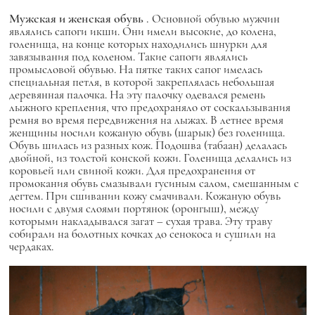
Мужская и женская обувь
.
Основной обувью мужчин
являлись сапоги икши. Они имели высокие, до колена,
голенища, на конце которых находились шнурки для
завязывания под коленом. Такие сапоги являлись
промысловой обувью. На пятке таких сапог имелась
специальная петля, в которой закреплялась небольшая
деревянная палочка. На эту палочку одевался ремень
лыжного крепления, что предохраняло от соскальзывания
ремня во время передвижения на лыжах. В летнее время
женщины носили кожаную обувь (шарык) без голенища.
Обувь шилась из разных кож. Подошва (табаан) делалась
двойной, из толстой конской кожи. Голенища делались из
коровьей или свиной кожи. Для предохранения от
промокания обувь смазывали гусиным салом, смешанным с
дегтем. При сшивании кожу смачивали. Кожаную обувь
носили с двумя слоями портянок (оронгыш), между
которыми накладывался загат – сухая трава. Эту траву
собирали на болотных кочках до сенокоса и сушили на
чердаках.