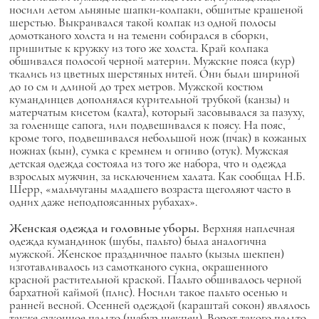
носили летом льняные шапки-колпаки, обшитые крашеной
шерстью. Выкраивался такой колпак из одной полосы
домотканого холста и на темени собирался в сборки,
пришитые к кружку из того же холста. Край колпака
обшивался полосой черной материи. Мужские пояса (кур)
ткались из цветных шерстяных нитей. Они были шириной
до 10 см и длиной до трех метров. Мужской костюм
кумандинцев дополнялся курительной трубкой (канзы) и
матерчатым кисетом (калта), который засовывался за пазуху,
за голенище сапога, или подвешивался к поясу. На пояс,
кроме того, подвешивался небольшой нож (пчак) в кожаных
ножнах (кын), сумка с кремнем и огниво (отук). Мужская
детская одежда состояла из того же набора, что и одежда
взрослых мужчин, за исключением халата. Как сообщал Н.Б.
Шерр, «мальчуганы младшего возраста щеголяют часто в
одних даже неподпоясанных рубахах».
Женская одежда и головные уборы.
Верхняя наплечная
одежда кумандинок (шубы, пальто) была аналогична
мужской. Женское праздничное пальто (кызыл шекпен)
изготавливалось из самотканого сукна, окрашенного
красной растительной краской. Пальто обшивалось черной
бархатной каймой (плис). Носили такое пальто осенью и
ранней весной. Осенней одеждой (караштай сокон) являлось
также суконное пальто (шабур шекпен). Ворот такого пальто