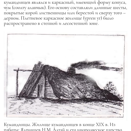
кумандинцев являлся и каркасный, имеющий форму конуса,
чум (соолту аланчык). Его основу составляли длинные шесты,
покрытые корой лиственницы или берестой и сверху того –
дерном. Плетневое каркасное жилище (урген уг) было
распространено в степной и лесостепной зоне.
Кумандинцы. Жилище кумандинцев в конце XIX в. Из
работы: Ядринцев Н.М. Алтай и его инородческое царство