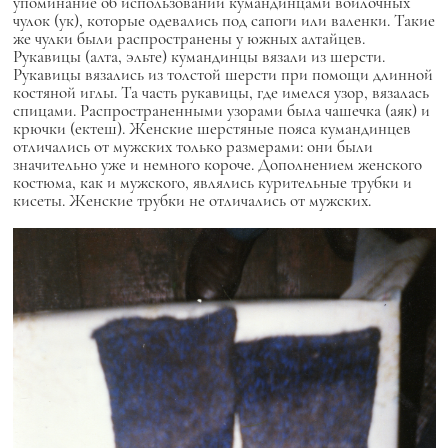
упоминание об использовании кумандинцами войлочных
чулок (ук), которые одевались под сапоги или валенки. Такие
же чулки были распространены у южных алтайцев.
Рукавицы (алта, эльте) кумандинцы вязали из шерсти.
Рукавицы вязались из толстой шерсти при помощи длинной
костяной иглы. Та часть рукавицы, где имелся узор, вязалась
спицами. Распространенными узорами была чашечка (аяк) и
крючки (ектеш). Женские шерстяные пояса кумандинцев
отличались от мужских только размерами: они были
значительно уже и немного короче. Дополнением женского
костюма, как и мужского, являлись курительные трубки и
кисеты. Женские трубки не отличались от мужских.