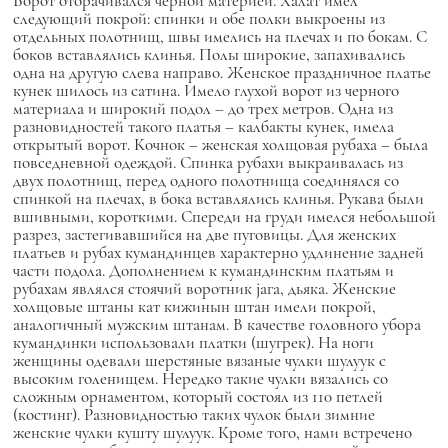
Ворот оторачивался черной материей. Халат имел
следующий покрой: спинки и обе полки выкроены из
отдельных полотнищ, швы имелись на плечах и по бокам. С
боков вставлялись клинья. Полы широкие, запахивались
одна на другую слева направо. Женское праздничное платье
кунек шилось из сатина. Имело глухой ворот из черного
материала и широкий подол – до трех метров. Одна из
разновидностей такого платья – калбакты кунек, имела
открытый ворот. Кочнок – женская холщовая рубаха – была
повседневной одеждой. Спинка рубахи выкраивалась из
двух полотнищ, перед одного полотнища соединялся со
спинкой на плечах, в бока вставлялись клинья. Рукава были
вшивными, короткими. Спереди на груди имелся небольшой
разрез, застегивавшийся на две пуговицы. Для женских
платьев и рубах кумандинцев характерно удлинение задней
части подола. Дополнением к кумандинским платьям и
рубахам являлся стоячий воротник jага, дьяка. Женские
холщовые штаны кат кижинын штан имели покрой,
аналогичный мужским штанам. В качестве головного убора
кумандинки использовали платки (шугрек). На ноги
женщины одевали шерстяные вязаные чулки шулуук с
высоким голенищем. Нередко такие чулки вязались со
сложным орнаментом, который состоял из 110 петлей
(костинг). Разновидностью таких чулок были зимние
женские чулки кушту шулуук. Кроме того, нами встречено