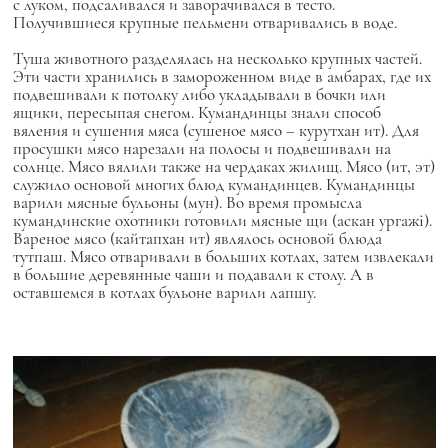
с луком, подсаливался и заворачивался в тесто.
Получившиеся крупные пельмени отваривались в воде.
Туша животного разделялась на несколько крупных частей.
Эти части хранились в замороженном виде в амбарах, где их
подвешивали к потолку либо укладывали в бочки или
ящики, пересыпая снегом. Кумандинцы знали способ
вяления и сушения мяса (сушеное мясо – курутхан ит). Для
просушки мясо нарезали на полосы и подвешивали на
солнце. Мясо вялили также на чердаках жилищ. Мясо (ит, эт)
служило основой многих блюд кумандинцев. Кумандинцы
варили мясные бульоны (мун). Во время промысла
кумандинские охотники готовили мясные щи (аскан ургажi).
Вареное мясо (кайтапхан ит) являлось основой блюда
тутпаш. Мясо отваривали в больших котлах, затем извлекали
в большие деревянные чаши и подавали к столу. А в
оставшемся в котлах бульоне варили лапшу.