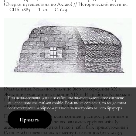
(Очерки путешествия по Алтаю) // Исторический вестник.
— СПб, 1885. — Т 20. — С. 629.
Кумандинцы. Земляное жилище (чер уг) середины XX в.
Жилище кумандинцев в конце XIX в. Из работы: Каралькин
При использовании данного сайта, вы подтверждаете свое согласие
П.И. Кумандинцы // Краткие сообщения института
на использование файлов cookie. Если вы не согласны, то вы должны
этнографии. — Л., 1953. — Вып. 18. — С. 36.
соответствующим образом установить настройки вашего браузера.
Постоянным жилищем кумандинцев, распространенным в
Принять
таежной и лесостепной зонах, являлась срубная изба (уг
агаш, тура). Сруб (шертки) такой избы был прямоугольный
(6 на 12 м) и насчитывал в высоту 6-12 венцов (от 3 до 3,5