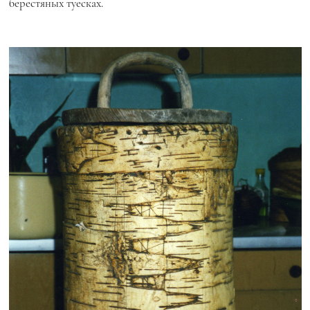
берестяных туесках.