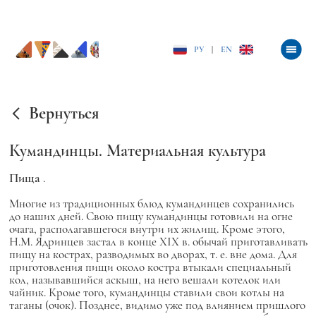
РУ
|
EN
Вернуться
Кумандинцы. Материальная культура
Пища
.
Многие из традиционных блюд кумандинцев сохранились
до наших дней. Свою пищу кумандинцы готовили на огне
очага, располагавшегося внутри их жилищ. Кроме этого,
Н.М. Ядринцев застал в конце XIX в. обычай приготавливать
пищу на кострах, разводимых во дворах, т. е. вне дома. Для
приготовления пищи около костра втыкали специальный
кол, называвшийся аскыш, на него вешали котелок или
чайник. Кроме того, кумандинцы ставили свои котлы на
таганы (очок). Позднее, видимо уже под влиянием пришлого