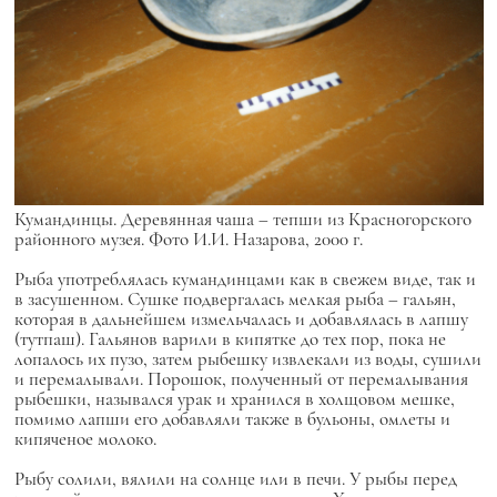
Кумандинцы. Деревянная чаша – тепши из Красногорского
районного музея. Фото И.И. Назарова, 2000 г.
Рыба употреблялась кумандинцами как в свежем виде, так и
в засушенном. Сушке подвергалась мелкая рыба – гальян,
которая в дальнейшем измельчалась и добавлялась в лапшу
(тутпаш). Гальянов варили в кипятке до тех пор, пока не
лопалось их пузо, затем рыбешку извлекали из воды, сушили
и перемалывали. Порошок, полученный от перемалывания
рыбешки, назывался урак и хранился в холщовом мешке,
помимо лапши его добавляли также в бульоны, омлеты и
кипяченое молоко.
Рыбу солили, вялили на солнце или в печи. У рыбы перед