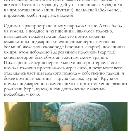
волоса. Отсеянная мука (пугдей ун – пшеничная мука) шла
на приготовление лапши (тутпаш), пельменей (бельмене),
пирожков, хлеба и других изделий.
Одним из распространенных у народов Саяно-Алтая блюд
из ячменя, а позднее и из пшеницы, являлось толокно,
называемое талкан/талган. Для его приготовления
кумандинцы поджаривали очищенные зерна ячменя на
большой железной сковороде (коорыш, скарбе), помешивая
их при этом небольшой деревянной палочкой (каргуш),
конец которой был обмотан толстым слоем тряпки.
Поджаренные зерна перемалывали на зернотерке. После
помола толокно просеивалось через сито, в результате чего
отделялись частицы мелкого помола – собственно талкан, и
более крупные частицы – крупа (дварм, курпа). Крупа от
помола поджаренного ячменя шла на приготовление разного
рода каш (угре, кузем) и как дополнение к мясным
похлебкам – кочо.