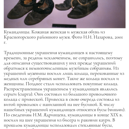
Кумандинцы. Кожаная женская и мужская обувь из
Красногорского районного музея. Фото И.И. Назарова, 2001
г.
Традиционные украшения кумандинцев к настоящему
времени, за редким исключением, не сохранились, поэтому
для описания существовавших у них прежде украшений
обратимся к немногочисленным музейным собраниям. Из
украшений мужчины носили лишь кольца, перекованные из
медных или серебряных монет. Такие же кольца носили и
женщины. Позднее стали использовать покупные кольца.
Распространенным украшением у кумандинцев являлись
серьги (сырга). Они состояли из большого проволочного
кольца с привеской. Привеска в свою очередь состояла из
витой проволоки с нанизанной на нее бусиной. К числу
нашейных украшений кумандинцев относятся бусы (чиньчи).
По сведениям Н.М. Ядринцева, кумандинцы в конце XIX в.
носили на шее украшения из бисера и раковин каури. В
прошлом кумандинцы использовали стеклянные бусы,