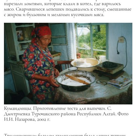
нарезали ломтями, которые клали в котел, где варилось
мясо. Сварившиеся лепешки подавались к столу, смешанные
с жиром и бульоном и мелкими кусочками мяса.
Кумандинцы. Приготовление теста для выпечки. С.
Дмитриевка Турочакского района Республики Алтай. Фото
И.И. Назарова, 2002 г.
Традиционным блюдом кумандинцев была лапша тутпаш.