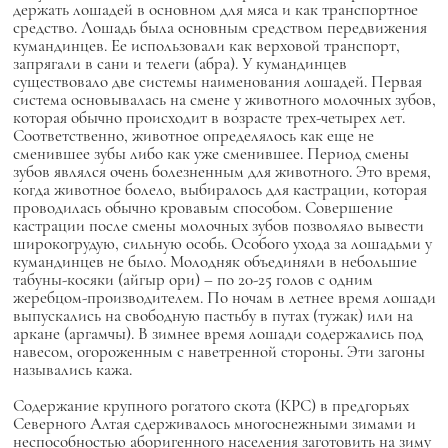
держать лошадей в основном для мяса и как транспортное
средство. Лошадь была основным средством передвижения
кумандинцев. Ее использовали как верховой транспорт,
запрягали в сани и телеги (абра). У кумандинцев
существовало две системы наименования лошадей. Первая
система основывалась на смене у животного молочных зубов,
которая обычно происходит в возрасте трех-четырех лет.
Соответственно, животное определялось как еще не
сменившее зубы либо как уже сменившее. Период смены
зубов являлся очень болезненным для животного. Это время,
когда животное болело, выбиралось для кастрации, которая
проводилась обычно кровавым способом. Совершение
кастрации после смены молочных зубов позволяло вывести
широкогрудую, сильную особь. Особого ухода за лошадьми у
кумандинцев не было. Молодняк объединяли в небольшие
табуны-косяки (айгыр ори) – по 20-25 голов с одним
жеребцом-производителем. По ночам в летнее время лошади
выпускались на свободную пастьбу в путах (тужак) или на
аркане (аргамчы). В зимнее время лошади содержались под
навесом, огороженным с наветренной стороны. Эти загоны
назывались кажа.
Содержание крупного рогатого скота (КРС) в предгорьях
Северного Алтая сдерживалось многоснежными зимами и
неспособностью аборигенного населения заготовить на зиму