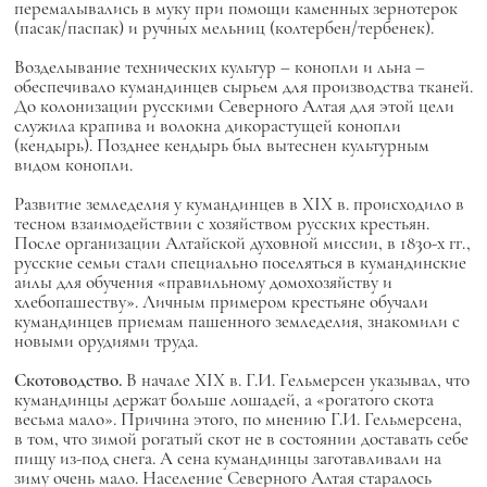
перемалывались в муку при помощи каменных зернотерок
(пасак/паспак) и ручных мельниц (колтербен/тербенек).
Возделывание технических культур – конопли и льна –
обеспечивало кумандинцев сырьем для производства тканей.
До колонизации русскими Северного Алтая для этой цели
служила крапива и волокна дикорастущей конопли
(кендырь). Позднее кендырь был вытеснен культурным
видом конопли.
Развитие земледелия у кумандинцев в XIX в. происходило в
тесном взаимодействии с хозяйством русских крестьян.
После организации Алтайской духовной миссии, в 1830-х гг.,
русские семьи стали специально поселяться в кумандинские
аилы для обучения «правильному домохозяйству и
хлебопашеству». Личным примером крестьяне обучали
кумандинцев приемам пашенного земледелия, знакомили с
новыми орудиями труда.
Скотоводство.
В начале XIX в. Г.И. Гельмерсен указывал, что
кумандинцы держат больше лошадей, а «рогатого скота
весьма мало». Причина этого, по мнению Г.И. Гельмерсена,
в том, что зимой рогатый скот не в состоянии доставать себе
пищу из-под снега. А сена кумандинцы заготавливали на
зиму очень мало. Население Северного Алтая старалось