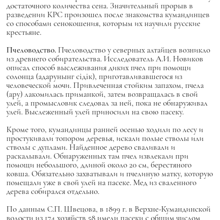
достаточного количества сена. Значительный прорыв в
разведении КРС произошел после знакомства кумандинцев
со способами сенокошения, которым их научили русские
крестьяне.
Пчеловодство.
Пчеловодство у северных алтайцев возникло
из древнего собирательства. Исследователь А.И. Новиков
описал способ выслеживания диких пчел при помощи
солонца (адарунынг сiдiк), приготавливавшегося из
человеческой мочи. Привлеченная стойким запахом, пчела
(ару) лакомилась приманкой, затем возвращалась в свой
улей, а промысловик следовал за ней, пока не обнаруживал
улей. Выслеженный улей приносили на свою пасеку.
Кроме того, кумандинцы ранней осенью ходили по лесу и
простукивали топором деревья, искали полые стволы или
стволы с дуплами. Найденное дерево сваливали и
раскалывали. Обнаруженных там пчел извлекали при
помощи небольшого, длиной около 20 см, берестяного
ковша. Обязательно захватывали и пчелиную матку, которую
помещали уже в свой улей на пасеке. Мед из сваленного
дерева собирался отдельно.
По данным С.П. Швецова, в 1899 г. в Верхне-Кумандинской
волости из 174 хозяйств 58 имели пасеки с общим числом