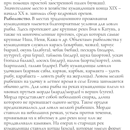
при помощи простой заостренной палки (чучкаш).
Значительное место в хозяйстве кумандинцев конца XIX –
начала XX в. занимал сбор кедровых орехов.
Рыболовство.
В местах традиционного проживания
кумандинцев имеются благоприятные условия для ловли
рыбы. Здесь протекают две крупные реки Бия и Катунь, а
также их многочисленные притоки, среди которых самые
крупные Иша, Неня, Кажа и др. Объектами рыболовства у
кумандинцев служили карась (азырбаш, чазваз), хариус
(чаран), окунь (алабуга), чебак (чебак), пескарь (пoдoрo,
путурге), ерш (ерш), таймень (педер), щука (шортон), ускач
(тогыла балык), лосось (педер), налим (корты/корте), линь
(карпалык), гальян (одоре). Рыбу кумандинцы ловили
удочками (карвык сабы, карвак, карбык, кармакта – удить
рыбу, карабакта – ловить рыбу на жерлицы). Ловом мелкой
рыбешки на удочку в летнее время в селе Егона занимаются
обычно дети. Для лова рыбы на реках кумандинцы плели из
ивовых прутьев морды (марда/мордо) и верши (суген).
Морда представляет собой небольшой снаряд, длина
которого не превышает одного метра. Такие орудия
предназначались для ловли мелкой рыбешки. Морды
ставили на небольших речках, устьем против течения,
привязывая их к вбитому в дно реки колу или же
придавливали камнями. На озерах и старицах рек
кумандинцы ставили котцы (кисы), которые имели форму