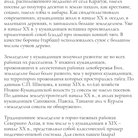
аила, расположенного недалеко от села Карагуж, имели
посевы до полутора десятин и землю пахали, как крестьяне,
сохами, имели избы и амбары. Как свидетельствовали
современники, кумандинцы жили в начале XX в. оседло, в
маленьких деревнях, и занимались больше земледелием. Уже
в начале XX в. у кумандинцев вспашка производилась
примитивной сохой (салда) при помощи конной тяги. В
качестве бороны (тарбаш) использовалось сухое с большим
числом сучков дерево.
Земледелие у кумандинцев получило развитие не во всех
районах их расселения. У нижних кумандинцев,
проживавших в лесостепных районах левобережья Бии,
земледелие было более развито, чем у верхних кумандинцев,
на территории проживания которых простиралась тайга. По
данным С.П. Швецова, в конце XIX в. из 626 хозяйств
Нижне-Кумандинской волости 72 совсем не имели посевов.
По данным землеустроителей начала XX в., в аилах верхних
кумандинцев Сапожкин, Паяска, Танькин аил и Курлем
«земледелия совсем не обнаружено».
Традиционное земледелие в горно-таежных районах
Северного Алтая, в том числе и у кумандинцев в XIX –
начале XX в., представляло собой классический пример
подсечно-огневой системы. Для своих пашен (кыра)