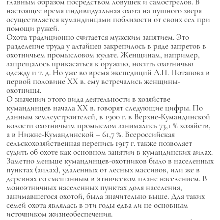
главным образом посредством ловушек и самострелов. В
настоящее время индивидуальная охота на пушного зверя
осуществляется кумандинцами поблизости от своих сел при
помощи ружей.
Охота традиционно считается мужским занятием. Это
разделение труда у алтайцев закрепилось в ряде запретов в
охотничьем промысловом культе. Женщинам, например,
запрещалось прикасаться к оружию, носить охотничью
одежду и т. д. Но уже во время экспедиций Л.П. Потапова в
первой половине XX в. ему встречались женщины-
охотницы.
О значении этого вида деятельности в хозяйстве
кумандинцев начала XX в. говорят следующие цифры. По
данным землеустроителей, в 1900 г. в Верхне-Кумандинской
волости охотничьим промыслом занимались 73,1 % хозяйств,
а в Нижне-Кумандинской – 61,7 %. Всероссийская
сельскохозяйственная перепись 1917 г. также позволяет
судить об охоте как основном занятии в кумандинских аилах.
Заметно меньше кумандинцев-охотников было в населенных
пунктах (аилах), удаленных от лесных массивов, или же в
деревнях со смешанным в этническом плане населением. В
моноэтничных населенных пунктах доля населения,
занимавшегося охотой, была значительно выше. Для таких
семей охота являлась в эти годы едва ли не основным
источником жизнеобеспечения.