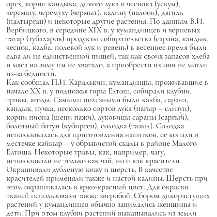
орех, корни кандыка, дикого лука и чеснока (ускум),
черемшу, черемуху (чермыт), калину (палоон), дягиль
(палтырган) и некоторые другие растения. По данным В.И.
Вербицкого, в середине XIX в. у кумандинцев и черневых
татар (тубаларов) продукты собирательства (сарана, кандык,
чеснок, калба, полевой лук и ревень) в весеннее время были
едва ли не единственной пищей, так как своих запасов хлеба
и мяса на зиму им не хватало, а приобрести их они не могли
из-за бедности.
Как сообщал П.И. Каралькин, кумандинцы, проживавшие в
начале XX в. у подножья горы Елтош, собирали клубни,
травы, ягоды. Самыми полезными были калба, сарана,
кандык, пучка, несколько сортов лука (пагыр – слизун),
корни пиона (шени пажи), луковицы сараны (саргый),
болотный батун (кубирген), солодка (тазыл). Солодка
использовалась для приготовления напитков, ее копали в
местечке кайкыр – у обрывистой скалы в районе Малого
Елтоша. Некоторые травы, как, например, чагу,
использовали не только как чай, но и как красители.
Окрашивали дубленую кожу и шерсть. В качестве
красителей применяли также и настой калины. Шерсть при
этом окрашивалась в ярко-красный цвет. Для окраски
тканей использовали также зверобой. Сбором дикорастущих
растений у кумандинцев обычно занимались женщины и
дети. При этом клубни растений выкапывались из земли