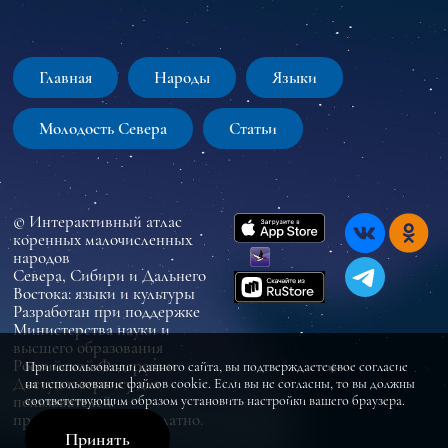
Главная
Народы
Языки
Молодость Севера
Статьи
© Интерактивный атлас
коренных малочисленных
народов
Севера, Сибири и Дальнего
Востока: языки и культуры
Разработан при поддержке
Министерства науки и
высшего образования
Российской Федерации
При использовании данного сайта, вы подтверждаете свое согласие
Доступ к сервису для
на использование файлов cookie. Если вы не согласны, то вы должны
пользователей
соответствующим образом установить настройки вашего браузера.
предоставляется бесплатно.
Принять