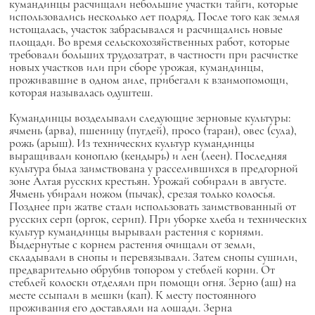
кумандинцы расчищали небольшие участки тайги, которые
использовались несколько лет подряд. После того как земля
истощалась, участок забрасывался и расчищались новые
площади. Во время сельскохозяйственных работ, которые
требовали больших трудозатрат, в частности при расчистке
новых участков или при сборе урожая, кумандинцы,
проживавшие в одном аиле, прибегали к взаимопомощи,
которая называлась одуштеш.
Кумандинцы возделывали следующие зерновые культуры:
ячмень (арва), пшеницу (пугдей), просо (таран), овес (сула),
рожь (арыш). Из технических культур кумандинцы
выращивали коноплю (кендырь) и лен (леен). Последняя
культура была заимствована у расселившихся в предгорной
зоне Алтая русских крестьян. Урожай собирали в августе.
Ячмень убирали ножом (пычак), срезая только колосья.
Позднее при жатве стали использовать заимствованный от
русских серп (оргок, серип). При уборке хлеба и технических
культур кумандинцы вырывали растения с корнями.
Выдернутые с корнем растения очищали от земли,
складывали в снопы и перевязывали. Затем снопы сушили,
предварительно обрубив топором у стеблей корни. От
стеблей колоски отделяли при помощи огня. Зерно (аш) на
месте ссыпали в мешки (кап). К месту постоянного
проживания его доставляли на лошади. Зерна