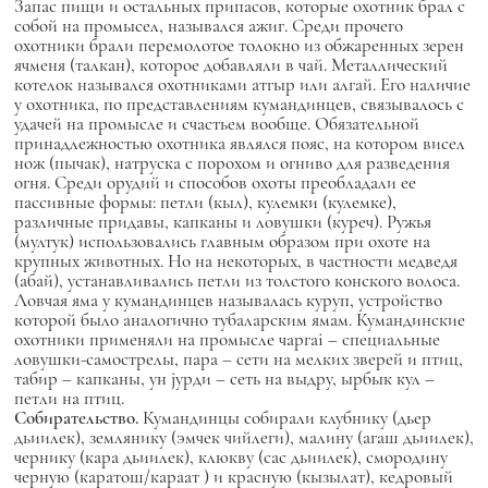
Запас пищи и остальных припасов, которые охотник брал с
собой на промысел, назывался ажиг. Среди прочего
охотники брали перемолотое толокно из обжаренных зерен
ячменя (талкан), которое добавляли в чай. Металлический
котелок назывался охотниками атгыр или алгай. Его наличие
у охотника, по представлениям кумандинцев, связывалось с
удачей на промысле и счастьем вообще. Обязательной
принадлежностью охотника являлся пояс, на котором висел
нож (пычак), натруска с порохом и огниво для разведения
огня. Среди орудий и способов охоты преобладали ее
пассивные формы: петли (кыл), кулемки (кулемке),
различные придавы, капканы и ловушки (куреч). Ружья
(мултук) использовались главным образом при охоте на
крупных животных. Но на некоторых, в частности медведя
(абай), устанавливались петли из толстого конского волоса.
Ловчая яма у кумандинцев называлась куруп, устройство
которой было аналогично тубаларским ямам. Кумандинские
охотники применяли на промысле чаргаi – специальные
ловушки-самострелы, пара – сети на мелких зверей и птиц,
табир – капканы, ун jурди – сеть на выдру, ырбык кул –
петли на птиц.
Собирательство.
Кумандинцы собирали клубнику (дьер
дьиилек), землянику (эмчек чийлеги), малину (агаш дьиилек),
чернику (кара дьиилек), клюкву (сас дьиилек), смородину
черную (каратош/караат ) и красную (кызылат), кедровый