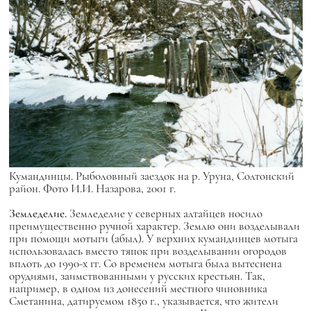
Кумандинцы. Рыболовный заездок на р. Уруна, Солтонский
район. Фото И.И. Назарова, 2001 г.
Земледелие.
Земледелие у северных алтайцев носило
преимущественно ручной характер. Землю они возделывали
при помощи мотыги (абыл). У верхних кумандинцев мотыга
использовалась вместо тяпок при возделывании огородов
вплоть до 1990-х гг. Со временем мотыга была вытеснена
орудиями, заимствованными у русских крестьян. Так,
например, в одном из донесений местного чиновника
Сметанина, датируемом 1850 г., указывается, что жители