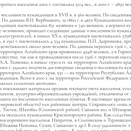
си населения 2002 г. составляла 3114 чел., в 2010 г. – 2892 че
сленность кумандинцев в XVII в. в 360 человек. По сведениям Г.
 По данным В.И. Вербицкого, за 1860 г. в двух Кумандинских во
мандинцев насчитывалось 831 мужчина и 740 женщин, а верхних 
 источники, приводит следующие данные о численности кумандин
леустроителей, в начале XX в. кумандинцев насчитывалось 279
, в 1921 г. насчитывалось 4 534 кумандинца. Н.П. Дыренкова, п
в насчитывалось около 9000 человек. По данным переписи 1926 г.
территории Алтайского края проживали 4948 человек, а в Горном
вестны, так как в проводившихся после 1926 г. переписях нас
.А. Ткаченко, в начале 1990-х гг. на территории Алтайского кра
 2002 г. удалось получить достоверные сведения о численности к
рритории Алтайского края, 931 — на территории Республики Алта
андинцев. Всего в 2010 г. на территории Российской Федерации
влялись сельскими жителями.
к показывают материалы органов текущего учета населения, усил
ктов, культурно-образовательных учреждений, отключения от эле
льших по численности населенных пунктах. В настоящее время о
емеровской области) или районные центры. Сохранилось лишь н
 Тосток, Шатобал (Солтонский район), Санькин аил и Шунарак (
 оказались кумандинцы Красногорского района. Как следствие,
ния коренного населения. Напротив, в Солтонском и Турачакск
 (Нижняя Ненинка, Сузоп; Санькино и др.). В силу удаленности 
зднее (обычно их дети) – в город. К 2002 г. доля городских кума