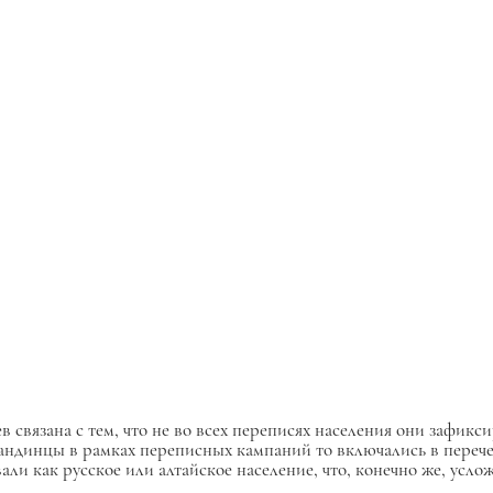
 связана с тем, что не во всех переписях населения они зафик
андинцы в рамках переписных кампаний то включались в переч
али как русское или алтайское население, что, конечно же, усл