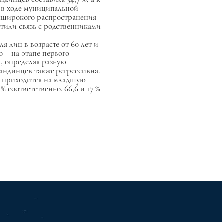
, в ходе муниципальной
х широкого распространения
атили связь с родственниками
я лиц в возрасте от 60 лет и
о – на этапе первого
м, определяя разную
мандинцев также регрессивна.
 % приходится на младшую
% соответственно. 66,6 и 17 %