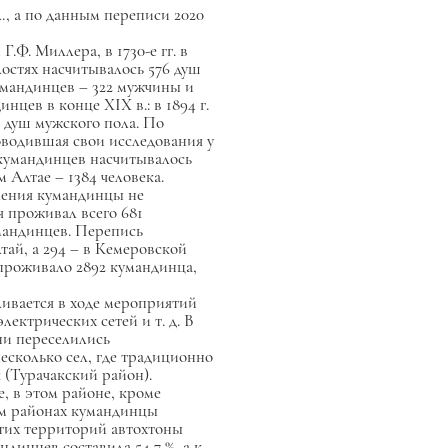
л., а по данным переписи 2020
Ф. Миллера, в 1730-е гг. в
лостях насчитывалось 576 душ
кумандинцев – 322 мужчины и
цев в конце XIX в.: в 1894 г.
8 душ мужского пола. По
роводившая свои исследования у
, кумандинцев насчитывалось
 Алтае – 1384 человека.
еления кумандинцы не
я проживал всего 681
умандинцев. Перепись
й, а 294 – в Кемеровской
 проживало 2892 кумандинца,
ивается в ходе мероприятий
ктрических сетей и т. д. В
ни переселились
есколько сел, где традиционно
Турачакский район).
 в этом районе, кроме
ом районах кумандинцы
этих территорий автохтоны
ндинцев составила 54,7 %, а к