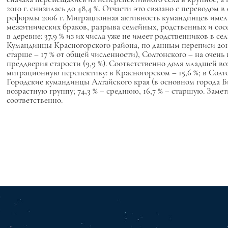
2010 г. снизилась до 48,4 %. Отчасти это связано с переводом в
реформы 2006 г. Миграционная активность кумандинцев имела
межэтнических браков, разрыва семейных, родственных и сосе
в деревне: 37,9 % из их числа уже не имеет родственников в сел
Кумандинцы Красногорского района, по данным переписи 2010 г
старше – 17 % от общей численности), Солтонского – на очень
преддверия старости (9,9 %). Соответственно доля младшей во
миграционную перспективу: в Красногорском – 15,6 %; в Солто
Городские кумандинцы Алтайского края (в основном города Б
возрастную группу; 74,3 % – среднюю, 16,7 % – старшую. Заметн
соответственно.