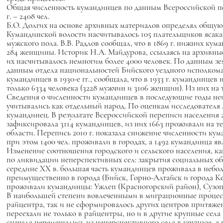
Общая численность кумандинцев по данным Всероссийской перепи
г. – 2408 чел.
Б.О. Долгих на основе архивных материалов определял общую чи
Кумандинской волости насчитывалось 105 плательщиков ясака.
мужского пола. В.В. Радлов сообщал, что в 1869 г. нижних ку
284 женщины. Историк Н.А. Майдурова, ссылаясь на архивные
их насчитывалось немногим более 4000 человек. По данным зем
данным отдела национальностей Бийского уездного исполкома
кумандинцев в 1930-е гг., сообщала, что в 1933 г. кумандинце
только 6334 человека (3228 мужчин и 3106 женщин). Из них на 
Сведения о численности кумандинцев в последующие годы неиз
учитывались как отдельный народ. По оценкам исследователя А
кумандинец. В результате Всероссийской переписи населения
зафиксировала 3114 кумандинцев, из них 1663 проживали на те
области. Перепись 2010 г. показала снижение численности кум
при этом 1400 чел. проживали в городах, а 1492 кумандинца я
Изменение соотношения городского и сельского населения, ка
по ликвидации неперспективных сел: закрытия социальных объе
середине ХХ в. большая часть кумандинцев проживала в небо
преимущественно в города (Бийск, Горно-Алтайск и города К
проживали кумандинцы: Ужлеп (Красногорский район), Сузоп,
В наибольшей степени вовлеченными в миграционные процессы
райцентра, так и не сформировалось других центров притяже
переехали не только в райцентры, но и в другие крупные села
сначала перемещались из неперспективного села в крупное, а по