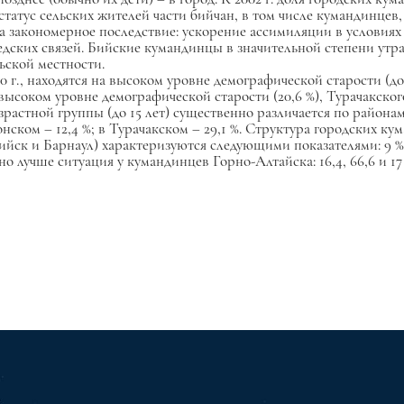
 статус сельских жителей части бийчан, в том числе кумандинцев
 закономерное последствие: ускорение ассимиляции в условия
дских связей. Бийские кумандинцы в значительной степени утр
ьской местности.
., находятся на высоком уровне демографической старости (дол
 высоком уровне демографической старости (20,6 %), Турачакског
зрастной группы (до 15 лет) существенно различается по района
нском – 12,4 %; в Турачакском – 29,1 %. Структура городских ку
ийск и Барнаул) характеризуются следующими показателями: 9
о лучше ситуация у кумандинцев Горно-Алтайска: 16,4, 66,6 и 17 