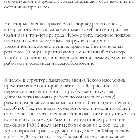
и флуктуации природной среды оказывают свое влияние на
охотничий промысел.
Некоторые эвенки практикуют сбор кедрового ореха,
который отличается выраженными колебаниями урожаев
(один раз в три-четыре года). Кроме того, таежные пожары
последних лет и лесодобыча затрудняют ведение
традиционных хозяйственных практик. Эвенки южных
регионов Сибири, практикующие смешанный характер
хозяйства, скотоводство, огородничество, земледелие, тоже
работают в основном на самообеспечение.
В целом в структуре занятости эвенкийского населения,
представление о которой дают итоги Всероссийской
переписи населения 2010 г., преобладают трудовая
деятельность (включая работу по совместительству),
различного рода социальные выплаты (стипендии, пенсии,
пособия). Так, все виды государственной помощи в общей
структуре занятости эвенков составляют половину от других
источников их дохода. Различные виды государственной
помощи в РС(Я) получают 11280 эвенков из 21008 чел., в
Красноярском крае – 2539 чел. из 4372 чел., в Хабаровском
крае – 1958 чел. из 4101 чел. Таким образом, социальные