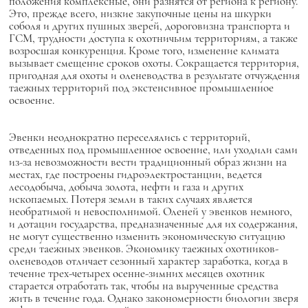
положения комплексные, они разнятся от региона к региону.
Это, прежде всего, низкие закупочные цены на шкурки
соболя и других пушных зверей, дороговизна транспорта и
ГСМ, трудности доступа к охотничьим территориям, а также
возросшая конкуренция. Кроме того, изменение климата
вызывает смещение сроков охоты. Сокращается территория,
пригодная для охоты и оленеводства в результате отчуждения
таежных территорий под экстенсивное промышленное
освоение.
Эвенки неоднократно переселялись с территорий,
отведенных под промышленное освоение, или уходили сами
из-за невозможности вести традиционный образ жизни на
местах, где построены гидроэлектростанции, ведется
лесодобыча, добыча золота, нефти и газа и других
ископаемых. Потеря земли в таких случаях является
необратимой и невосполнимой. Оленей у эвенков немного,
и дотации государства, предназначенные для их содержания,
не могут существенно изменить экономическую ситуацию
среди таежных эвенков. Экономику таежных охотников-
оленеводов отличает сезонный характер заработка, когда в
течение трех-четырех осенне-зимних месяцев охотник
старается отработать так, чтобы на вырученные средства
жить в течение года. Однако закономерности биологии зверя