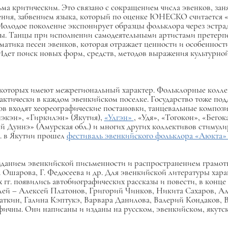
ьма критическим. Это связано с сокращением числа эвенков, за
ния, забвением языка, который по оценке ЮНЕСКО считается «с
 Молодое поколение экспонирует образцы фольклора через эстр
вы. Танцы при исполнении самодеятельными артистами претерп
матика песен эвенков, которая отражает ценности и особеннос
 Идет поиск новых форм, средств, методов выражения культурнои
з которых имеют межрегиональный характер. Фольклорные колл
рактически в каждом эвенкийском поселке. Государство тоже по
ов входят хеореографические постановки, танцевальные композ
экэн», «Гиркилэн» (Якутия),
«Улгэн»
, «Удя», «Тогокон», «Бего
̆ Дуннэ» (Амурская обл.) и многих других коллективов стимули
г. в Якутии прошел
фестиваль эвенкийского фольклора «Аюкта
данием эвенкийской письменности и распространением грамотн
 Ошарова, Г. Федосеева и др. Для эвенкийской литературы хар
гг. появились автобиографических рассказы и повести, в конце 19
лей – Алексей Платонов, Григорий Чинков, Никита Сахаров, 
ткин, Галина Кэптукэ, Варвара Данилова, Валерий Кондаков, 
ичны. Они написаны и изданы на русском, эвенкийском, якутск