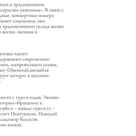
нятых в традиционном
ерьезно уязвимым». В связи с
адные, концертные номера
евают изменения, они
ти традиционного уклада жизни
̆ жизни эвенков в
ективы имеют
ддерживает современное
иции, импровизации сказок,
кан» (Эвенкия),ансамбля
рует интерес к песенно-
»
.
ости с 1930-х годов. Эвенки
актерно обращение к
80-х – начале 1990-х гг. –
Алитет Немтушкин, Николай
Владимир Колесов.
ом языках.