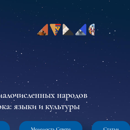
малочисленных народов
ка: языки и культуры
Молодость Севера
Статьи