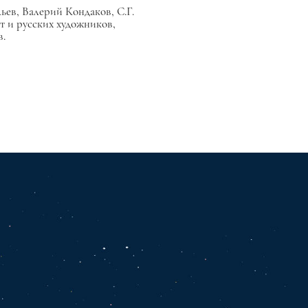
ев, Валерий Кондаков, С.Г.
т и русских художников,
в.