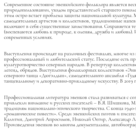
Современное состояние эвенкийского фольклора является вес
природопользовании, уходом представителей старшего поколе
этим остро встает проблема защиты национальной культуры.
самодеятельных артистов и коллективов, традиционные напе
включают в себя существенные заимствования. Сохраняется те
(воспеваются любовь к природе, к оленям, дружба и любовь).
современных условиях.
Выступления происходят на различных фестивалях, многие и
профессиональный и любительский статус. Последние есть п
культуротворчество северных народов. В репертуар коллектив
легенд, обрядов. Выступления фольклорных коллективов «Энн
северного танца «Дюгэлдын», самодеятельного ансамбля «Гудяи
танцевальному и декоративно-прикладному искусству. В 2019 
Профессиональная литература эвенков стала развиваться с соз
привлекли внимание и русских писателей – В.Я. Шишкова, М.
традициям национально-эпического творчества. С конца 1940-х 
«романические повести». Среди эвенкийских поэтов и писате
Калитин, Дмитрий Апросимов, Николай Оегир, Александр Ла
Произведения эвенков во многом документальны, автобиограф