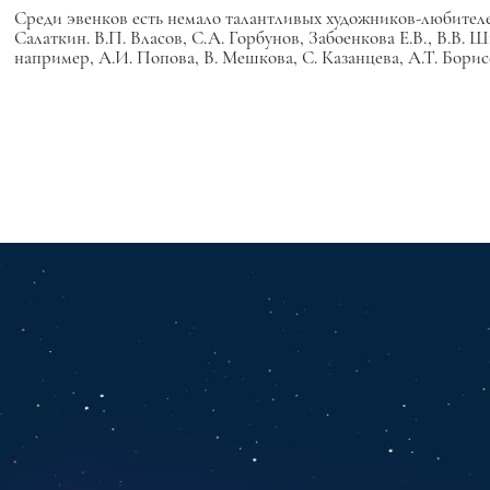
Среди эвенков есть немало талантливых художников-любителеи
Салаткин. В.П. Власов, С.А. Горбунов, Забоенкова Е.В., В.В.
например, А.И. Попова, В. Мешкова, С. Казанцева, А.Т. Борис