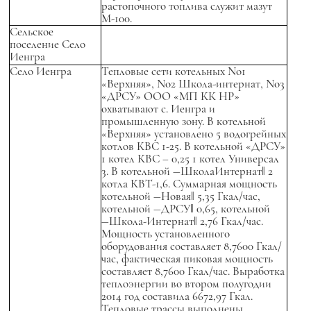
растопочного топлива служит мазут
М-100.
Сельское
поселение Село
Иенгра
Село Иенгра
Тепловые сети котельных No1
«Верхняя», No2 Школа-интернат, No3
«ДРСУ» ООО «МП КК НР»
охватывают с. Иенгра и
промышленную зону. В котельной
«Верхняя» установлено 5 водогрейных
котлов КВС 1-25. В котельной «ДРСУ»
1 котел КВС – 0,25 1 котел Универсал
3. В котельной ―ШколаИнтернат‖ 2
котла КВТ-1,6. Суммарная мощность
котельной ―Новая‖ 5,35 Гкал/час,
котельной ―ДРСУ‖ 0,65, котельной
―Школа-Интернат‖ 2,76 Гкал/час.
Мощность установленного
оборудования составляет 8,7600 Гкал/
час, фактическая пиковая мощность
составляет 8,7600 Гкал/час. Выработка
теплоэнергии во втором полугодии
2014 год составила 6672,97 Гкал.
Тепловые трассы выполнены