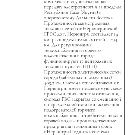
комплекса и осуществляющая
передачу электроэнергии за пределы
Республики Саха (Якутия) в
энергосистему Дальнего Востока.
Протяженность магистральных
тепловых сетей от Нерюнгринской
ГРЭС до г. Нерюнгри составляет 14
км, распределительных сетей – 294
км. Для регулирования
теплоснабжения и горячего
водоснабжения в городе
функционируют 17 центральных
тепловых пунктов (ЦТП).
Протяженность электрических сетей
города (кабельных и воздушных) –
405,2 км. Система теплоснабжения г.
Нерюнгри, имеет независимую схему
присоединения системы отопления,
система ГВС закрытая со смешанной
и параллельной схемами включения
подогревателей горячего
водоснабжения. Потребители тепла и
горячей воды – производственные
предприятия и жилищный фонд
г.Нерюнгри.Подпитка системы