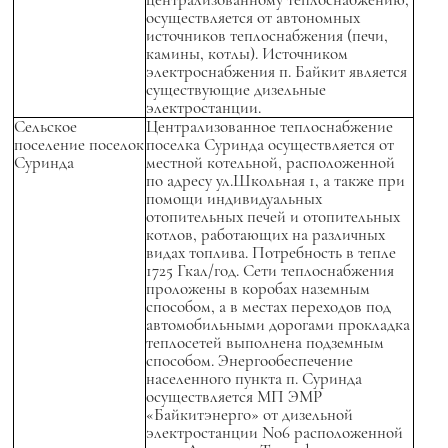
осуществляется от автономных
источников теплоснабжения (печи,
камины, котлы). Источником
электроснабжения п. Байкит является
существующие дизельные
электростанции.
Сельское
Централизованное теплоснабжение
поселение поселок
поселка Суринда осуществляется от
Суринда
местной котельной, расположенной
по адресу ул.Школьная 1, а также при
помощи индивидуальных
отопительных печей и отопительных
котлов, работающих на различных
видах топлива. Потребность в тепле
1725 Гкал/год. Сети теплоснабжения
проложены в коробах наземным
способом, а в местах переходов под
автомобильными дорогами прокладка
теплосетей выполнена подземным
способом. Энергообеспечение
населенного пункта п. Суринда
осуществляется МП ЭМР
«Байкитэнерго» от дизельной
электростанции No6 расположенной