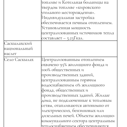
топливе и Котельная больницы на
твердом топливе «кировского
угольного месторождения».
Индивидуальная застройка
обеспечивается печным отоплением.
Установленная мощность
централизованных источников тепла
составляет – 5.23Гкал.
Саскылахский
национальный
наслег
Село Саскылах
Централизованным отоплением
охвачено 95% жилищного фонда и
100% общественных и
производственных зданий,
централизованным горячим
водоснабжением 0% жилищного
фонда, общественных и
производственных зданий. Жилые
дома, не подключенные к тепловым
сетям, отапливаются автономно от
электрических, бензиновых или
дизельных печей. Объекты жилищно-
коммунального сектора центральным
теплоснабжением обеспечиваются