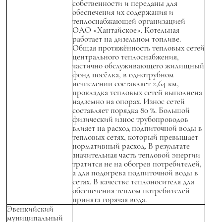
собственности и переданы для
обеспечения их содержания и
теплоснабжающей организацией
ОАО «Хантайское». Котельная
работает на дизельном топливе.
Общая протяжённость тепловых сетей
центрального теплоснабжения,
частично обслуживающего жилищный
фонд посёлка, в однотрубном
исчислении составляет 2,64 км,
прокладка тепловых сетей выполнена
надземно на опорах. Износ сетей
составляет порядка 80 %. Большой
физический износ трубопроводов
влияет на расход подпиточной воды в
тепловых сетях, который превышает
нормативный расход. В результате
значительная часть тепловой энергии
тратится не на обогрев потребителей,
а для подогрева подпиточной воды в
сетях. В качестве теплоносителя для
обеспечения теплом потребителей
принята горячая вода.
Эвенкийский
муниципальный