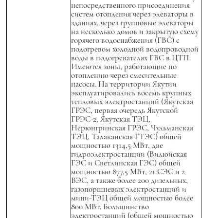
непосредственного присоединения
систем отопления через элеваторы в
зданиях, через групповые элеваторы
на несколько домов и закрытую схему
горячего водоснабжения (ГВС) с
подогревом холодной водопроводной
воды в подогревателях ГВС в ЦТП.
Имеются зоны, работающие по
отоплению через смесительные
насосы. На территории Якутии
эксплуатировались восемь крупных
тепловых электростанций (Якутская
ГРЭС, первая очередь Якутской
ГРЭС-2, Якутская ТЭЦ,
Нерюнгринская ГРЭС, Чульманская
ТЭЦ, Талаканская ГТЭС) общей
мощностью 1314,5 МВт, две
гидроэлектростанции (Вилюйская
ГЭС и Светлинская ГЭС) общей
мощностью 877,5 МВт, 21 СЭС и 2
ВЭС, а также более 200 дизельных,
газопоршневых электростанций и
мини-ТЭЦ общей мощностью более
800 МВт. Большинство
электростанций (общей мощностью