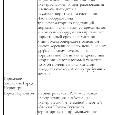
электроснабжения централизованная
и в целом находится в
неудовлетворительном состоянии.
Часть оборудования
трансформаторных подстанций
морально и физически устарела, износ
некоторого оборудования превышает
нормативный срок эксплуатации,
линии электропередач в основном
имеют деревянное исполнение, из них
54,3% со сроком службы свыше
нормативной. Загнивание древесины
опор принимает массовый характер,
по этой причине в эксплуатации
находится около 40% опор требующих
замены.
Городское
поселение Город
Нерюнгри
Город Нерюнгри
Нерюнгринская ГРЭС – тепловая
электростанция, снабжающая
электрической и тепловой энергией
объекты Южно-Якутского
территориально-промышленного