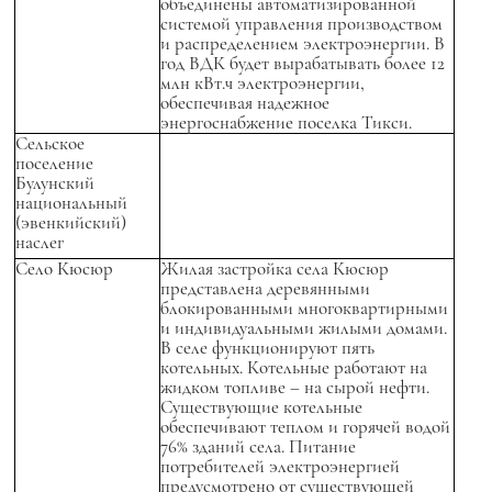
объединены автоматизированной
системой управления производством
и распределением электроэнергии. В
год ВДК будет вырабатывать более 12
млн кВт.ч электроэнергии,
обеспечивая надежное
энергоснабжение поселка Тикси.
Сельское
поселение
Булунский
национальный
(эвенкийский)
наслег
Село Кюсюр
Жилая застройка села Кюсюр
представлена деревянными
блокированными многоквартирными
и индивидуальными жилыми домами.
В селе функционируют пять
котельных. Котельные работают на
жидком топливе – на сырой нефти.
Существующие котельные
обеспечивают теплом и горячей водой
76% зданий села. Питание
потребителей электроэнергией
предусмотрено от существующей