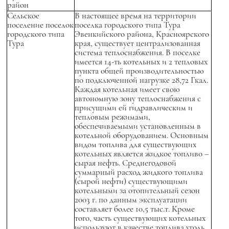
район
Сельское
В настоящее время на территории
поселение поселок
поселка городского типа Тура
городского типа
Эвенкийского района, Красноярского
Тура
края, существует централизованная
система теплоснабжения. В поселке
имеется 14-ть котельных и 2 тепловых
пункта общей производительностью
по подключенной нагрузке 28,72 Гкал.
Каждая котельная имеет свою
автономную зону теплоснабжения с
присущими ей гидравлическим и
тепловым режимами,
обеспечиваемыми установленным в
котельной оборудованием. Основным
видом топлива для существующих
котельных является жидкое топливо –
сырая нефть. Среднегодовой
суммарный расход жидкого топлива
(сырой нефти) существующими
котельными за отопительный сезон
2003 г. по данным эксплуатации
составляет более 10,5 тыс.т. Кроме
того, часть существующих котельных
используют в качестве топлива уголь.