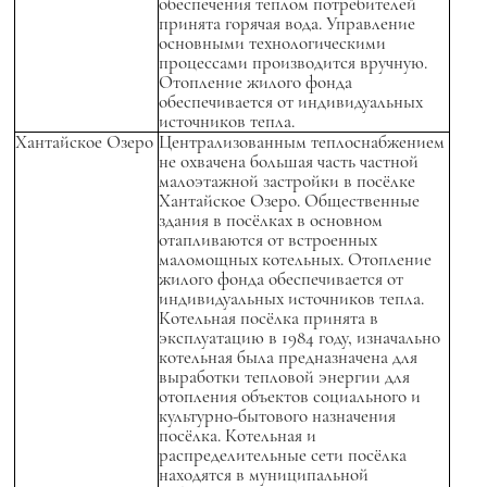
обеспечения теплом потребителей
принята горячая вода. Управление
основными технологическими
процессами производится вручную.
Отопление жилого фонда
обеспечивается от индивидуальных
источников тепла.
Хантайское Озеро
Централизованным теплоснабжением
не охвачена большая часть частной
малоэтажной застройки в посёлке
Хантайское Озеро. Общественные
здания в посёлках в основном
отапливаются от встроенных
маломощных котельных. Отопление
жилого фонда обеспечивается от
индивидуальных источников тепла.
Котельная посёлка принята в
эксплуатацию в 1984 году, изначально
котельная была предназначена для
выработки тепловой энергии для
отопления объектов социального и
культурно-бытового назначения
посёлка. Котельная и
распределительные сети посёлка
находятся в муниципальной