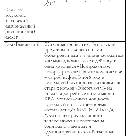
ДЭС.
Сельское
поселение
Быковский
национальный
(эвенкийский)
наслег
Село Быковский
Жилая застройка села Быковский
представлена деревянными
блокированными и индивидуальными
жилыми домами. В селе действует
одна котельная «Центральная»,
которая работает на жидком топливе
– сырой нефти. В 2016 году в
котельной была произведена замена
старых котлов «Энергия-3М» на
новые водогрейные котлы марки
КВА. Установленная мощность
котельной в настоящее время
составляет 2,85 МВТ (2,48 Гкал/ч).
Услугой централизованного
теплоснабжения обеспечены
социально значимые и
административно-хозяйственные