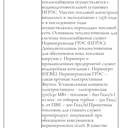
теплоснабжения осуществляется с
водоподготовительной установки
НГРЭС. Участки тепловой магистрали
вводились в эксплуатацию с 1976 года
и в последующие годы
осуществлялись перекладки тепловой
сети. Основным теплоисточником для
системы теплоснабжения служит
Нерюнгринская ГРЭС (НГРЭС).
Дополнительным теплоисточником
для обеспечения пика тепловых
нагрузок г. Нерюнгри и
промышленных предприятий служит
водогрейная котельная г. Нерюнгри
(НГВК). Нерюнгринская ГРЭС –
самая крупная электростанция
Якутии. Установленная мощность
электростанции: - электрическая
570/630 МВт - тепловая – 820 Гкал/ч (
из них : от отборов турбин – 520 Гкал/
ч, от ПВК – 300 Гкал/ч) Проектным
топливом для станции служит
промпродукт, получаемый при
обогащении коксующихся
нерюнгринских углей. В качестве