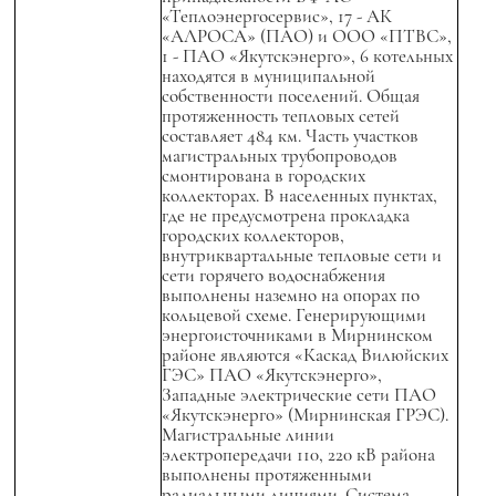
«Теплоэнергосервис», 17 - АК
«АЛРОСА» (ПАО) и ООО «ПТВС»,
1 - ПАО «Якутскэнерго», 6 котельных
находятся в муниципальной
собственности поселений. Общая
протяженность тепловых сетей
составляет 484 км. Часть участков
магистральных трубопроводов
смонтирована в городских
коллекторах. В населенных пунктах,
где не предусмотрена прокладка
городских коллекторов,
внутриквартальные тепловые сети и
сети горячего водоснабжения
выполнены наземно на опорах по
кольцевой схеме. Генерирующими
энергоисточниками в Мирнинском
районе являются «Каскад Вилюйских
ГЭС» ПАО «Якутскэнерго»,
Западные электрические сети ПАО
«Якутскэнерго» (Мирнинская ГРЭС).
Магистральные линии
электропередачи 110, 220 кВ района
выполнены протяженными
радиальными линиями. Система