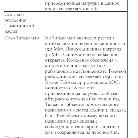
присоединенная нагрузка в данное
время составляет 100 кВт.
Сельское
поселение
Тюметинский
наслег
Село Таймылыр
В с.Таймылыр эксплуатируется 1
котельная установленной мощностью
15,5 МВт. Присоединенная нагрузка
3,1 МВт. Система теплоснабжения –
открытая. Котельная обеспечена 3
котлами мощностью 7,2 Гкал.,
работающие на г/конденсате. Годовой
расход топлива составляет 1850 тонн.
В селе Таймылыр размещена ДЭС,
мощностью 1,8 тыс.кВт,
присоединенная нагрузка 0,46 тыс.
кВт, расход топлива 680 тонн в год.
Также, из объектов коммунального
назначения имеются ледники, склады,
баня. Все объекты коммунального
назначения размещены с
соблюдением санитарно-защитных
зон и сохраняются на перспективу.
Сельское