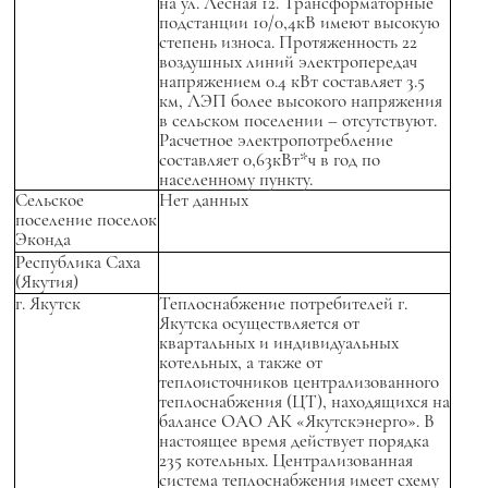
на ул. Лесная 12. Трансформаторные
подстанции 10/0,4кВ имеют высокую
степень износа. Протяженность 22
воздушных линий электропередач
напряжением 0.4 кВт составляет 3.5
км, ЛЭП более высокого напряжения
в сельском поселении – отсутствуют.
Расчетное электропотребление
составляет 0,63кВт*ч в год по
населенному пункту.
Сельское
Нет данных
поселение поселок
Эконда
Республика Саха
(Якутия)
г. Якутск
Теплоснабжение потребителей г.
Якутска осуществляется от
квартальных и индивидуальных
котельных, а также от
теплоисточников централизованного
теплоснабжения (ЦТ), находящихся на
балансе ОАО АК «Якутскэнерго». В
настоящее время действует порядка
235 котельных. Централизованная
система теплоснабжения имеет схему