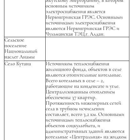
Якутскому энергорайону, в котором
основным источником
электроснабжения является
Нерюнгринская ГРЭС. Основными
источниками электроснабжения
являются Нерюнгринская ГРЭС и
Чульманская ТЭЦ.г. Алдан.
Сельское
поселение
Национальный
наслег Анамы
Село Кутана
Источником теплоснабжения
жилищного фонда, объектов в селе
являются отопительные котельные.
Всего котельных в селе – 2,
работающие на конденсате и угле.
Централизованным отоплением
обеспечены 37 квартир.
Протяженность инженерных сетей
села в трубном исчислении
составляет, всего 3,2 км. Основными
источниками теплоснабжения
объектов соцкультбыта, и
административных зданий являются
котельные «Центральная» на жидком