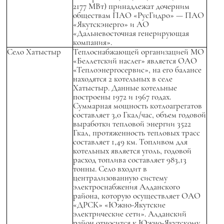
2177 МВт) принадлежат дочерним
обществам ПАО «РусГидро» — ПАО
«Якутскэнерго» и АО
«Дальневосточная генерирующая
компания».
Село Хатыстыр
Теплоснабжающей организацией МО
«Беллетский наслег» является ОАО
«Теплоэнергосервис», на его балансе
находятся 2 котельных в селе
Хатыстыр. Данные котельные
построены 1972 и 1967 годах.
Суммарная мощность котлоагрегатов
составляет 3,0 Гкал/час, объем годовой
выработки тепловой энергии 3522
Гкал, протяженность тепловых трасс
составляет 1,49 км. Топливом для
котельных является уголь, годовой
расход топлива составляет 983,13
тонны. Село входит в
централизованную систему
электроснабжения Алданского
района, которую осуществляет ОАО
«ДРСК» «Южно-Якутские
электрические сети». Алданский
район относится к Южно-Якутскому