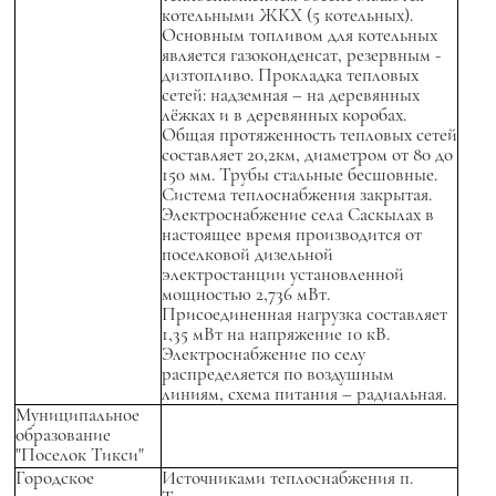
котельными ЖКХ (5 котельных).
Основным топливом для котельных
является газоконденсат, резервным -
дизтопливо. Прокладка тепловых
сетей: надземная – на деревянных
лёжках и в деревянных коробах.
Общая протяженность тепловых сетей
составляет 20,2км, диаметром от 80 до
150 мм. Трубы стальные бесшовные.
Система теплоснабжения закрытая.
Электроснабжение села Саскылах в
настоящее время производится от
поселковой дизельной
электростанции установленной
мощностью 2,736 мВт.
Присоединенная нагрузка составляет
1,35 мВт на напряжение 10 кВ.
Электроснабжение по селу
распределяется по воздушным
линиям, схема питания – радиальная.
Муниципальное
образование
"Поселок Тикси"
Городское
Источниками теплоснабжения п.