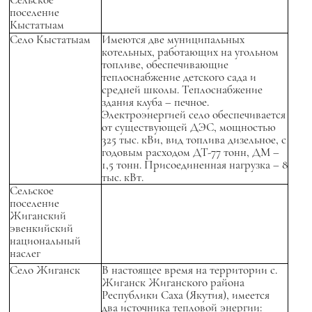
поселение
Кыстатыам
Село Кыстатыам
Имеются две муниципальных
котельных, работающих на угольном
топливе, обеспечивающие
теплоснабжение детского сада и
средней школы. Теплоснабжение
здания клуба – печное.
Электроэнергией село обеспечивается
от существующей ДЭС, мощностью
325 тыс. кВи, вид топлива дизельное, с
годовым расходом ДТ-77 тонн, ДМ –
1,5 тонн. Присоединенная нагрузка – 8
тыс. кВт.
Сельское
поселение
Жиганский
эвенкийский
национальный
наслег
Село Жиганск
В настоящее время на территории с.
Жиганск Жиганского района
Республики Саха (Якутия), имеется
два источника тепловой энергии: