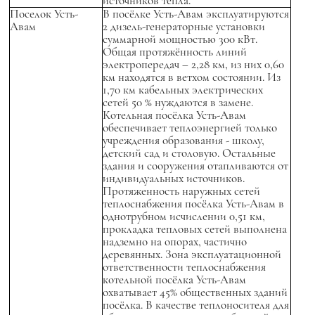
источников тепла.
Поселок Усть-
В посёлке Усть-Авам эксплуатируются
Авам
2 дизель-генераторные установки
суммарной мощностью 300 кВт.
Общая протяжённость линий
электропередач – 2,28 км, из них 0,60
км находятся в ветхом состоянии. Из
1,70 км кабельных электрических
сетей 50 % нуждаются в замене.
Котельная посёлка Усть-Авам
обеспечивает теплоэнергией только
учреждения образования - школу,
детский сад и столовую. Остальные
здания и сооружения отапливаются от
индивидуальных источников.
Протяженность наружных сетей
теплоснабжения посёлка Усть-Авам в
однотрубном исчислении 0,51 км,
прокладка тепловых сетей выполнена
надземно на опорах, частично
деревянных. Зона эксплуатационной
ответственности теплоснабжения
котельной посёлка Усть-Авам
охватывает 45% общественных зданий
посёлка. В качестве теплоносителя для