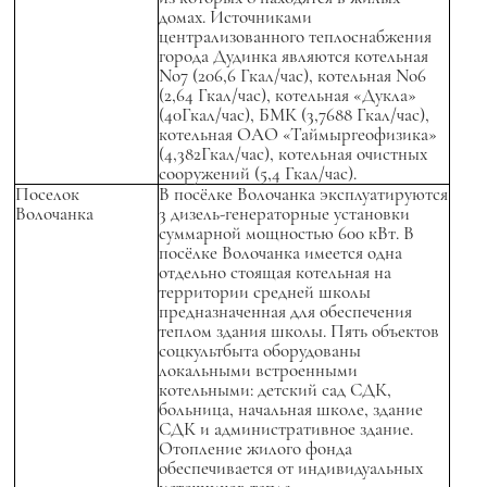
домах. Источниками
централизованного теплоснабжения
города Дудинка являются котельная
No7 (206,6 Гкал/час), котельная No6
(2,64 Гкал/час), котельная «Дукла»
(40Гкал/час), БМК (3,7688 Гкал/час),
котельная ОАО «Таймыргеофизика»
(4,382Гкал/час), котельная очистных
сооружений (5,4 Гкал/час).
Поселок
В посёлке Волочанка эксплуатируются
Волочанка
3 дизель-генераторные установки
суммарной мощностью 600 кВт. В
посёлке Волочанка имеется одна
отдельно стоящая котельная на
территории средней школы
предназначенная для обеспечения
теплом здания школы. Пять объектов
соцкультбыта оборудованы
локальными встроенными
котельными: детский сад СДК,
больница, начальная школе, здание
СДК и административное здание.
Отопление жилого фонда
обеспечивается от индивидуальных