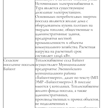
Источниками электроснабжения п.
Тура является существующие
дизельные электростанции.
Основными потребителями энергии
поселка являются жилые дома с
оборудованием кухонь плитами на
твердом топливе, общественные и
административные здания,
предприятия местной
промышленности и объекты
коммунального хозяйства. Расчетная
нагрузка на расчетный срок
составляет 12046 кВт.
Сельское
Теплоснабжение села Байкит
поселение поселок
осуществляет Муниципальное
Байкит
предприятие Эвенкийского
муниципального района
«Байкитэнерго», далее по тексту (МП
ЭМР «Байкитэнерго»). В поселке
имеется 5 котельных. Теплоснабжение
жилого фонда поселка, а также
административных,
производственных и прочих объектов,
не подключенных к
централизованному теплоснабжению,