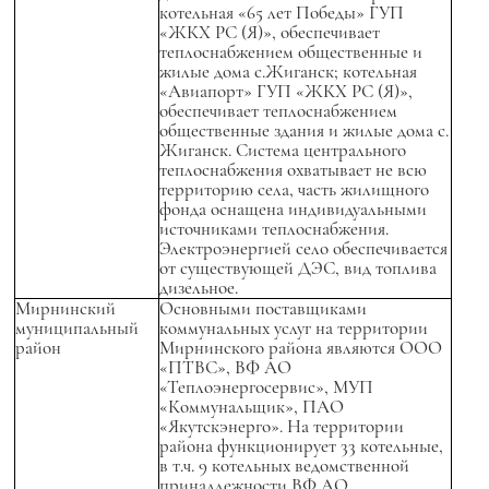
котельная «65 лет Победы» ГУП
«ЖКХ РС (Я)», обеспечивает
теплоснабжением общественные и
жилые дома с.Жиганск; котельная
«Авиапорт» ГУП «ЖКХ РС (Я)»,
обеспечивает теплоснабжением
общественные здания и жилые дома с.
Жиганск. Система центрального
теплоснабжения охватывает не всю
территорию села, часть жилищного
фонда оснащена индивидуальными
источниками теплоснабжения.
Электроэнергией село обеспечивается
от существующей ДЭС, вид топлива
дизельное.
Мирнинский
Основными поставщиками
муниципальный
коммунальных услуг на территории
район
Мирнинского района являются ООО
«ПТВС», ВФ АО
«Теплоэнергосервис», МУП
«Коммунальщик», ПАО
«Якутскэнерго». На территории
района функционирует 33 котельные,
в т.ч. 9 котельных ведомственной
принадлежности ВФ АО