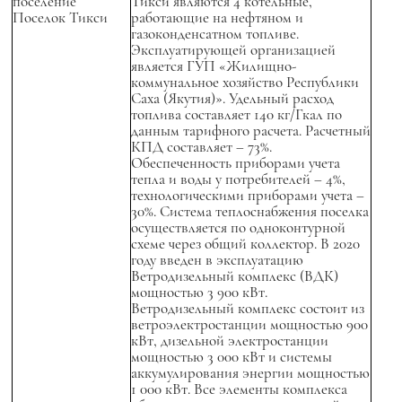
поселение
Тикси являются 4 котельные,
Поселок Тикси
работающие на нефтяном и
газоконденсатном топливе.
Эксплуатирующей организацией
является ГУП «Жилищно-
коммунальное хозяйство Республики
Саха (Якутия)». Удельный расход
топлива составляет 140 кг/Гкал по
данным тарифного расчета. Расчетный
КПД составляет – 73%.
Обеспеченность приборами учета
тепла и воды у потребителей – 4%,
технологическими приборами учета –
30%. Система теплоснабжения поселка
осуществляется по одноконтурной
схеме через общий коллектор. В 2020
году введен в эксплуатацию
Ветродизельный комплекс (ВДК)
мощностью 3 900 кВт.
Ветродизельный комплекс состоит из
ветроэлектростанции мощностью 900
кВт, дизельной электростанции
мощностью 3 000 кВт и системы
аккумулирования энергии мощностью
1 000 кВт. Все элементы комплекса