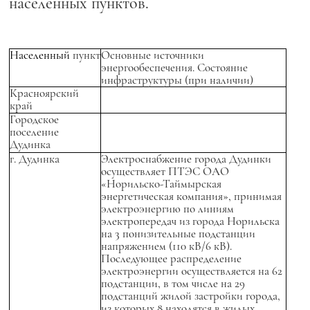
населенных пунктов.
Населенный
пункт
Основные источники
энергообеспечения. Состояние
инфраструктуры (при наличии)
Красноярский
край
Городское
поселение
Дудинка
г. Дудинка
Электроснабжение города Дудинки
осуществляет ПТЭС ОАО
«Норильско-Таймырская
энергетическая компания», принимая
электроэнергию по линиям
электропередач из города Норильска
на 3 понизительные подстанции
напряжением (110 кВ/6 кВ).
Последующее распределение
электроэнергии осуществляется на 62
подстанции, в том числе на 29
подстанций жилой застройки города,
из которых 8 находятся в жилых