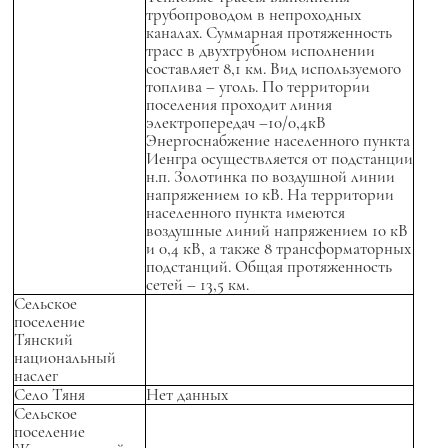
трубопроводом в непроходных
каналах. Суммарная протяженность
трасс в двухтрубном исполнении
составляет 8,1 км. Вид используемого
топлива – уголь. По территории
поселения проходит линия
электропередач –10/0,4кВ
Энергоснабжение населенного пункта
Иенгра осуществляется от подстанции
н.п. Золотинка по воздушной линии
напряжением 10 кВ. На территории
населенного пункта имеются
воздушные линий напряжением 10 кВ
и 0,4 кВ, а также 8 трансформаторных
подстанций. Общая протяженность
сетей – 13,5 км.
Сельское
поселение
Тянский
национальный
наслег
Село Тяня
Нет данных
Сельское
поселение