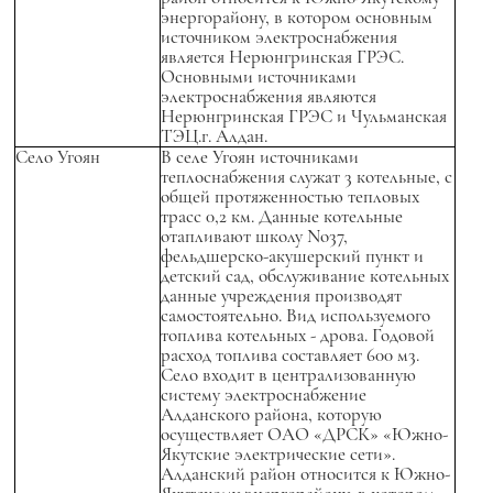
энергорайону, в котором основным
источником электроснабжения
является Нерюнгринская ГРЭС.
Основными источниками
электроснабжения являются
Нерюнгринская ГРЭС и Чульманская
ТЭЦ.г. Алдан.
Село Угоян
В селе Угоян источниками
теплоснабжения служат 3 котельные, с
общей протяженностью тепловых
трасс 0,2 км. Данные котельные
отапливают школу No37,
фельдшерско-акушерский пункт и
детский сад, обслуживание котельных
данные учреждения производят
самостоятельно. Вид используемого
топлива котельных - дрова. Годовой
расход топлива составляет 600 м3.
Село входит в централизованную
систему электроснабжение
Алданского района, которую
осуществляет ОАО «ДРСК» «Южно-
Якутские электрические сети».
Алданский район относится к Южно-