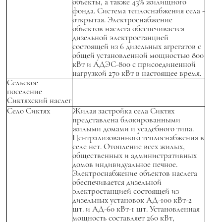
объекты, а также 43% жилищного
фонда. Система теплоснабжения села -
открытая. Электроснабжение
объектов наслега обеспечивается
дизельной электростанцией
состоящей из 6 дизельных агрегатов с
общей установленной мощностью 800
кВт и АДЭС-800 с присоединенной
нагрузкой 270 кВт в настоящее время.
Сельское
поселение
Сиктяхский наслег
Село Сиктях
Жилая застройка села Сиктях
представлена блокированными
жилыми домами и усадебного типа.
Централизованного теплоснабжения в
селе нет. Отопление всех жилых,
общественных и административных
домов индивидуальное печное.
Электроснабжение объектов наслега
обеспечивается дизельной
электростанцией состоящей из
дизельных установок АД-100 кВт-2
шт. и АД-60 кВт-1 шт. Установленная
мощность составляет 260 кВт,