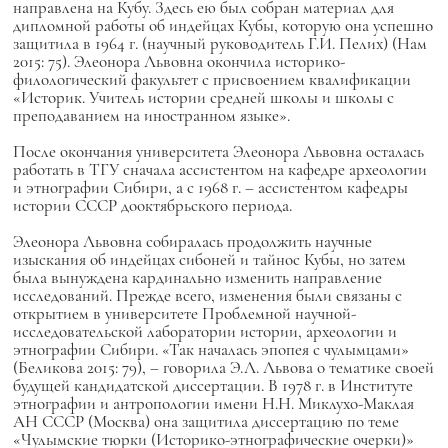
направлена на Кубу. Здесь ею был собран материал для
дипломной работы об индейцах Кубы, которую она успешно
защитила в 1964 г. (научный руководитель Г.И. Пелих) (Нам
2015: 75). Элеонора Львовна окончила историко-
филологический факультет с присвоением квалификации
«Историк. Учитель истории средней школы и школы с
преподаванием на иностранном языке».
После окончания университета Элеонора Львовна осталась
работать в ТГУ сначала ассистентом на кафедре археологии
и этнографии Сибири, а с 1968 г. – ассистентом кафедры
истории СССР дооктябрьского периода.
Элеонора Львовна собиралась продолжить научные
изыскания об индейцах сибоней и тайнос Кубы, но затем
была вынуждена кардинально изменить направление
исследований. Прежде всего, изменения были связаны с
открытием в университете Проблемной научной-
исследовательской лаборатории истории, археологии и
этнографии Сибири. «Так началась эпопея с чулымцами»
(Беликова 2015: 79), – говорила Э.Л. Львова о тематике своей
будущей кандидатской диссертации. В 1978 г. в Институте
этнографии и антропологии имени Н.Н. Миклухо-Маклая
АН СССР (Москва) она защитила диссертацию по теме
«Чулымские тюрки (Историко-этнографические очерки)»