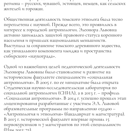
региона – русских, чувашей, эстонцев, немцев, как сельских
жителей и горожан.
Общественная деятельность томского этнолога была тесно
переплетена с научной. Прежде всего, это проявилось в
интересе к городской антропологии. Элеонора Львовна
активно занималась защитой правового статуса коренного
населения и пришлых национальных меньшинств.
Выступала за сохранение томского деревянного зодчества,
как уникального компонента имиджа и пространства
сибирского «наукограда».
Одной из важнейших целей педагогической деятельности
Элеоноры Львовны было становление и развитие на
историческом факультете специальности «социальная
антропология». В 2005 г. по ее инициативе была открыта
Студенческая научно-исследовательская лаборатория по
социальной антропологии (СНИЛ), а в 2013 г. – профиль
«Социальная антропология». В 2014 г. успешно прошли этап
лицензирования разработанные с участием Э.Л. Львовой
образовательные программы по направлению 032400 –
«Антропология и этнология» (бакалавриат и магистратура).
В 2015 г. исторический факультет впервые принял 15
первокурсников и 7 магистрантов по этой специальности
(Нам 2015: 75).