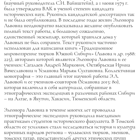
(научный руководитель С.И. Вайнштейн), а 1 июня 1979 г.
была утверждена ВАК в ученой степени кандидата
исторических наук. Рукопись кандидатской диссертации так
и не была опубликована. В последние годы жизни Элеонора
Львовна неоднократно высказывала желание опубликовать
полный текст работы, к большому сожалению,
единственный экземпляр, который хранился дома у
Львовых не был сохранен. Текст рукописи частично
использован для написания книги «Традиционное
мировоззрение тюрков Южной Сибири» (Львова и др. 1988:
225), авторами которой являются Элеонора Львовна и ее
ученики: Сагалаев Андрей Маркович, Октябрьская Ирина
Вячеславовна и Усманова Марьям Султановна. Коллективная
монография – это главный итог научной работы Э.Л.
Львовой и ее учеников-соавторов (Усманова 2015: 80),
которая включила в себя материалы, собранные в
этнографических экспедициях в различных районах Сибири
– на Алтае, в Якутии, Хакасии, Тюменской области.
Элеонора Львовна в течение многих лет проводила
этнографические экспедиции руководила выездными
практиками студентов исторического факультета. В Томской
области ее усилиями стали исследоваться история и культура
коренных народов региона – чулымских тюрков, эвенков,
томских татар, представителей других этнических групп