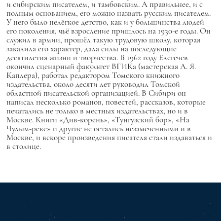
и сибирским писателем, и тамбовским. А правильнее, и с
полным основанием, его можно назвать русским писателем.
У него было нелёгкое детство, как и у большинства людей
его поколения, чьё взросление пришлось на 1930-е годы. Он
служил в армии, прошёл такую трудовую школу, которая
закалила его характер, дала силы на последующие
десятилетия жизни и творчества. В 1962 году Елегечев
окончил сценарный факультет ВГИКа (мастерская А. Я.
Каплера), работал редактором Томского книжного
издательства, около десяти лет руководил Томской
областной писательской организацией. В Сибири он
написал несколько романов, повестей, рассказов, которые
печатались не только в местных издательствах, но и в
Москве. Книги «Див-корень», «Тунгузский бор», «На
Чулым-реке» и другие не остались незамеченными и в
Москве, и вскоре произведения писателя стали издаваться и
в столице.