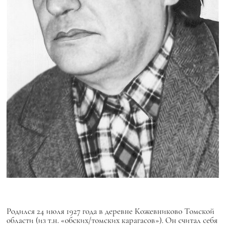
Родился 24 июля 1927 года в деревне Кожевниково Томской
области (из т.н. «обских/томских карагасов»). Он считал себя