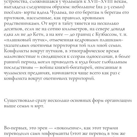
устройства, сложившаяся у чулымцев к XVII–XVIII векам,
выглядела следующим образом: небольшие (на 2-3 семьи)
посёлки-
юрты
вдоль Чулыма, по его берегам и берегам его
притоков, населенные, как правило, кровными
родственниками. От юрт в тайгу тянется на несколько
десятков, если не на сотню километров, на севере доходя
едва ли не до Кети, а на юге — до границ с Кузбассом, т. н.
«плашковый путик», отмеченная кедровыми плашками-
указателями охотничья территория той или иной семьи.
Конфликты вокруг путиков, в этнографическое время
малоизвестные и сводящиеся к ссорам односельчан, в более
ранний период могли приводить к куда более глобальным
последствиям — войны князей-богатырей, описанные в
чулымских преданиях, начинаются чаще всего как раз с
конфликта вокруг охотничьих территорий.
Существовало сразу несколько основных форм организации
выше семьи и
юрт.
Во-первых, это
эрен
— «поколение», как этот термин
переводили сами информанты (этот же перевод в том же