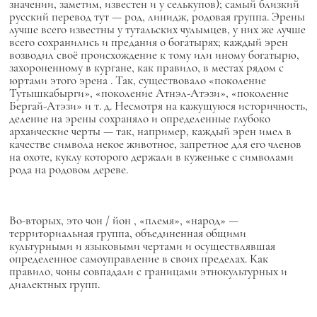
значении, заметим, известен и у селькупов); самый близкий
русский перевод тут — род, линидж, родовая группа.
Эрены
лучше всего известны у тутальских чулымцев, у них же лучше
всего сохранились и предания о богатырях; каждый
эрен
возводил своё происхождение к тому или иному богатырю,
захороненному в кургане, как правило, в местах рядом с
юртами
этого
эрена
. Так, существовало «поколение
Тутышкабырги», «поколение Атнэл-Атэзи», «поколение
Бергай-Атэзи» и т. д. Несмотря на кажущуюся историчность,
деление на
эрены
сохраняло и определенные глубоко
архаические черты — так, например, каждый
эрен
имел в
качестве символа некое животное, запретное для его членов
на охоте, куклу которого держали в куженьке с символами
рода на родовом дереве.
Во-вторых, это
чон / йон
, «племя», «народ» —
территориальная группа, объединенная общими
культурными и языковыми чертами и осуществлявшая
определенное самоуправление в своих пределах. Как
правило,
чоны
совпадали с границами этнокультурных и
диалектных групп.