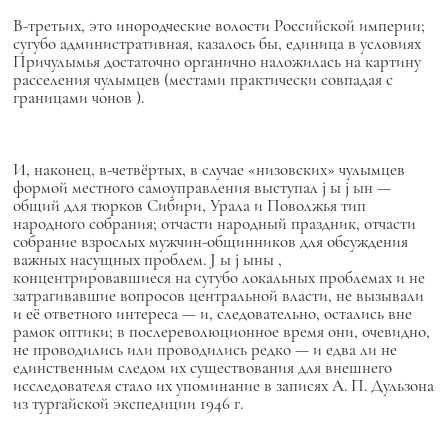
В-третьих, это
инородческие волости
Российской империи;
сугубо административная, казалось бы, единица в условиях
Причулымья достаточно органично наложилась на картину
расселения чулымцев (местами практически совпадая с
границами
чонов
).
И, наконец, в-четвёртых, в случае «низовских» чулымцев
формой местного самоуправления выступал
j
ы
j
ын —
общий для тюрков Сибири, Урала и Поволжья тип
народного собрания; отчасти народный праздник, отчасти
собрание взрослых мужчин-общинников для обсуждения
важных насущных проблем.
J
ы
j
ыны
,
концентрировавшиеся на сугубо локальных проблемах и не
затрагивавшие вопросов центральной власти, не вызывали
и её ответного интереса — и, следовательно, остались вне
рамок оптики; в послереволюционное время они, очевидно,
не проводились или проводились редко — и едва ли не
единственным следом их существования для внешнего
исследователя стало их упоминание в записях А. П. Дульзона
из тургайской экспедиции 1946 г.