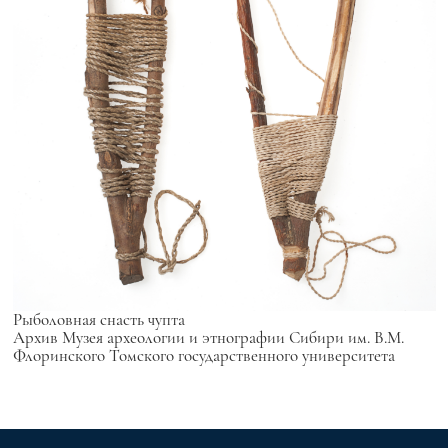
Рыболовная снасть
чупта
Архив Музея археологии и этнографии Сибири им. В.М.
Флоринского Томского государственного университета