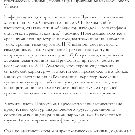
генетическим данным, тюркизация Причулымья началась около
VI века.
Информации о дотюркском населении Чулыма, к сожалению,
достаточно мало. Согласно данным О. Б. Беликовой (в
частности, статьям о т. н. «беляйской находке» —зооморфной
статуэтке первых веков н. э.), таёжное Причулымье входило в
ареал кулайской культуры; последняя традиционно, согласно
точке зрения, выдвинутой Л. Н. Чиндиной, соотносится с
самодийцами, а наследующая ей рёлкинская культура —
напрямую с предками селькупов. Субстратная дотюркская и
дославянская топонимика Причулымья при этом, согласно
исследованиям А. П. Дульзона, носитпреимущественно
енисейский характер — что заставляет предположить либо как
минимум частично енисейскоязычный характер населения
кулайской культуры, либо смену «кулайцами» енисейцев и
наоборот, либо же нахождение в районе Чулыма древней
границы самодийского и енисейского языковых ареалов.
В южной части Причулымья археологически зафиксировано
присутствие культур андроновского круга, традиционно
соотносимых с индоиранскими народами или (в некоторых
случаях) иранизированными финно-уграми.
Судя по лингвистическим и археологическим данным, одними из