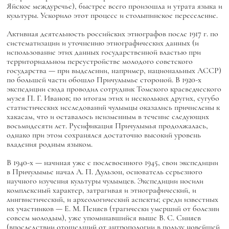
Яйское междуречье), быстрее всего произошла и утрата языка и
культуры. Ускорило этот процесс и столыпинское переселение.
Активная деятельность российских этнографов после 1917 г. по
систематизации и уточнению этнографических данных (и
использование этих данных государственной властью при
территориальном переустройстве молодого советского
государства — при выделении, например, национальных АССР)
по большей части обошло Причулымье стороной. В 1920-х
экспедиции сюда проводил сотрудник Томского краеведческого
музея П. Г. Иванов; по итогам этих и нескольких других, сугубо
статистических исследований чулымцы оказались причислены к
хакасам, что и оставалось неизменным в течение следующих
восьмидесяти лет. Русификация Причулымья продолжалась,
однако при этом сохранялся достаточно высокий уровень
владения родным языком.
В 1940-х — начиная уже с послевоенного 1945, свои экспедиции
в Причулымье начал А. П. Дульзон, основатель серьезного
научного изучения культуры чулымцев. Экспедиции носили
комплексный характер, затрагивая и этнографический, и
лингвистический, и археологический аспекты; среди известных
их участников — Е. М. Пеняев (трагически умерший от болезни
совсем молодым), уже упоминавшийся выше В. С. Синяев
(впоследствии отошедший от антропологии в пользу новейшей