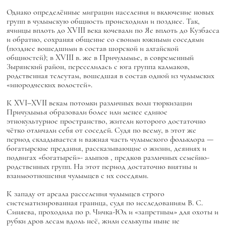
Однако определённые миграции населения и включение новых
групп в чулымскую общность происходили и позднее. Так,
ячинцы вплоть до XVIII века кочевали по Яе вплоть до Кузбасса
и обратно, сохраняя общение со своими южными соседями
(позднее вошедшими в состав шорской и алтайской
общностей); в XVIII в. же в Причулымье, в современный
Зырянский район, переселилась с юга группа калмаков,
родственная телеутам, вошедшая в состав одной из чулымских
«инородческих волостей».
К XVI–XVII векам потомки различных волн тюркизации
Причулымья образовали более или менее единое
этнокультурное пространство, жители которого достаточно
чётко отличали себя от соседей. Судя по всему, в этот же
период складывается и важная часть чулымского фольклора —
богатырские предания, рассказывающие о жизни, деяниях и
подвигах «богатырей»-
алыпов
, предков различных семейно-
родственных групп. На этот период достаточно внятны и
взаимоотношения чулымцев с их соседями.
К западу от ареала расселения чулымцев строго
систематизированная граница, судя по исследованиям В. С.
Синяева, проходила по р. Чичка-Юл и «запретным» для охоты и
рубки дров лесам вдоль неё, жили селькупы ныне не