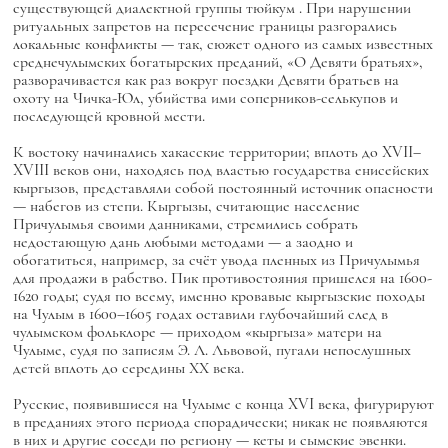
существующей диалектной группы
тюйкум
. При нарушении
ритуальных запретов на пересечение границы разгорались
локальные конфликты — так, сюжет одного из самых известных
среднечулымских богатырских преданий, «О Девяти братьях»,
разворачивается как раз вокруг поездки Девяти братьев на
охоту на Чичка-Юл, убийства ими соперников-селькупов и
последующей кровной мести.
К востоку начинались хакасские территории; вплоть до XVII–
XVIII веков они, находясь под властью государства енисейских
кыргызов, представляли собой постоянный источник опасности
— набегов из степи. Кыргызы, считающие население
Причулымья своими данниками, стремились собрать
недостающую дань любыми методами — а заодно и
обогатиться, например, за счёт увода пленных из Причулымья
для продажи в рабство. Пик противостояния пришелся на 1600-
1620 годы; судя по всему, именно кровавые кыргызские походы
на Чулым в 1600–1605 годах оставили глубочайший след в
чулымском фольклоре — приходом «кыргыза» матери на
Чулыме, судя по записям Э. Л. Львовой, пугали непослушных
детей вплоть до середины ХХ века.
Русские, появившиеся на Чулыме с конца XVI века, фигурируют
в преданиях этого периода спорадически; никак не появляются
в них и другие соседи по региону — кеты и сымские эвенки.