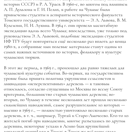
истории СССР) и Р. А. Ураев. В 1960-е, во многом под влиянием
А. П. Дульзона и Г. И. Пелих, к работе на Чулыме были
привлечены студенты и аспиранты исторического факультета
Томского государственного университета — Э. Л. Львова, В. М.
Кулемзин, Н. И. Лукина. В 1964 г. они провели масштабную
экспедицию вдоль всего Чулыма; впоследствии, уже только под
руководством Э. Л. Львовой, подобные экспедиции студентов
ИФ ТГУ будут повторяться ещё несколько раз вплоть до конца
1980-х, а собранные ими полевые материалы станут одним из
самых важных источников по истории, фольклору и культуре
чулымских тюрков.
В этот же период, в 1969 г., произошло два равно тяжелых для
чулымской культуры события. Во-первых, на государственном
уровне была принята политика укрупнения сельсоветов и
ликвидации «неперспективных» деревень — к таковым
относилось, согласно спущенным из Москвы по всему Союзу
критериям, большинство старых чулымских деревень; во-
вторых, по Чулыму в течение нескольких лет прошли несколько
сильнейших наводнений, самое разрушительное из которых —
именно в 1969 г., — полностью уничтожило несколько старых
деревень, в т. ч., например, Тургай и Старо-Амочеево. Кто-то из
жителей погиб при наводнении, многие разъехались по другим
деревням, некоторые уехали в Асино (как крупнейший
локальный центр) или в Томск; в Томск же всё чаще стала