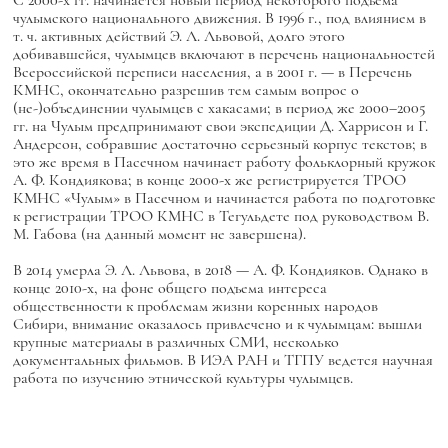
С 2000-х гг. начинается новый период некоторого подъёма
чулымского национального движения. В 1996 г., под влиянием в
т. ч. активных действий Э. Л. Львовой, долго этого
добивавшейся, чулымцев включают в перечень национальностей
Всероссийской переписи населения, а в 2001 г. — в Перечень
КМНС, окончательно разрешив тем самым вопрос о
(не-)объединении чулымцев с хакасами; в период же 2000–2005
гг. на Чулым предпринимают свои экспедиции Д. Харрисон и Г.
Андерсон, собравшие достаточно серьезный корпус текстов; в
это же время в Пасечном начинает работу фольклорный кружок
А. Ф. Кондиякова; в конце 2000-х же регистрируется ТРОО
КМНС «Чулым» в Пасечном и начинается работа по подготовке
к регистрации ТРОО КМНС в Тегульдете под руководством В.
М. Габова (на данный момент не завершена).
В 2014 умерла Э. Л. Львова, в 2018 — А. Ф. Кондияков. Однако в
конце 2010-х, на фоне общего подъема интереса
общественности к проблемам жизни коренных народов
Сибири, внимание оказалось привлечено и к чулымцам: вышли
крупные материалы в различных СМИ, несколько
документальных фильмов. В ИЭА РАН и ТГПУ ведется научная
работа по изучению этнической культуры чулымцев.