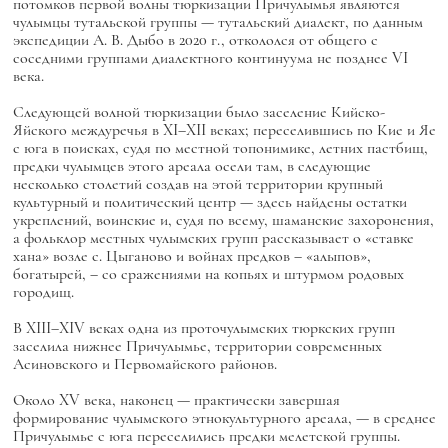
потомков первой волны тюркизации Причулымья являются
чулымцы тутальской группы — тутальский диалект, по данным
экспедиции А. В. Дыбо в 2020 г., откололся от общего с
соседними группами диалектного континуума не позднее VI
века.
Следующей волной тюркизации было заселение Кийско-
Яйского междуречья в XI–XII веках; переселившись по Кие и Яе
с юга в поисках, судя по местной топонимике, летних пастбищ,
предки чулымцев этого ареала осели там, в следующие
несколько столетий создав на этой территории крупный
культурный и политический центр — здесь найдены остатки
укреплений, воинские и, судя по всему, шаманские захоронения,
а фольклор местных чулымских групп рассказывает о «ставке
хана» возле с. Цыганово и войнах предков – «алыпов»,
богатырей, – со сражениями на копьях и штурмом родовых
городищ.
В XIII–XIV веках одна из проточулымских тюркских групп
заселила нижнее Причулымье, территории современных
Асиновского и Первомайского районов.
Около XV века, наконец — практически завершая
формирование чулымского этнокультурного ареала, — в среднее
Причулымье с юга переселились предки мелетской группы.