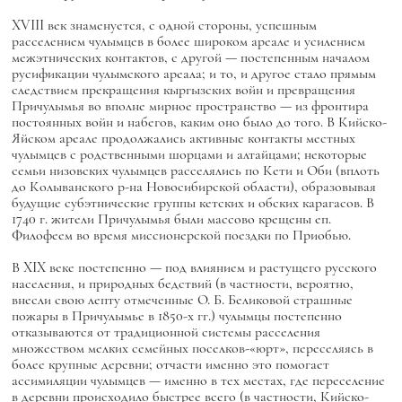
XVIII век знаменуется, с одной стороны, успешным
расселением чулымцев в более широком ареале и усилением
межэтнических контактов, с другой — постепенным началом
русификации чулымского ареала; и то, и другое стало прямым
следствием прекращения кыргызских войн и превращения
Причулымья во вполне мирное пространство — из фронтира
постоянных войн и набегов, каким оно было до того. В Кийско-
Яйском ареале продолжались активные контакты местных
чулымцев с родственными шорцами и алтайцами; некоторые
семьи низовских чулымцев расселялись по Кети и Оби (вплоть
до Колыванского р-на Новосибирской области), образовывая
будущие субэтнические группы кетских и обских карагасов. В
1740 г. жители Причулымья были массово крещены еп.
Филофеем во время миссионерской поездки по Приобью.
В XIX веке постепенно — под влиянием и растущего русского
населения, и природных бедствий (в частности, вероятно,
внесли свою лепту отмеченные О. Б. Беликовой страшные
пожары в Причулымье в 1850-х гг.) чулымцы постепенно
отказываются от традиционной системы расселения
множеством мелких семейных поселков-«юрт», переселяясь в
более крупные деревни; отчасти именно это помогает
ассимиляции чулымцев — именно в тех местах, где переселение
в деревни происходило быстрее всего (в частности, Кийско-