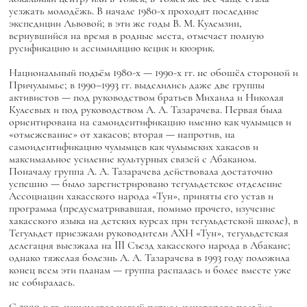
уезжать молодёжь. В начале 1980-х проходят последние
экспедиции Львовой; в эти же годы В. М. Кулемзин,
вернувшийся на время в родные места, отмечает полную
русификацию и ассимиляцию кецик и кюэрик.
Национальный подъём 1980-х — 1990-х гг. не обошёл стороной и
Причулымье; в 1990–1993 гг. выделились даже две группы
активистов — под руководством братьев Михаила и Николая
Кулеевых и под руководством А. А. Тазарачева. Первая была
ориентирована на самоидентификацию именно как чулымцев и
«отмежевание» от хакасов; вторая — напротив, на
самоидентификацию чулымцев как чулымских хакасов и
максимальное усиление культурных связей с Абаканом.
Поначалу группа А. А. Тазарачева действовала достаточно
успешно — было зарегистрировано тегульдетское отделение
Ассоциации хакасского народа «Тун», приняты его устав и
программа (предусматривавшая, помимо прочего, изучение
хакасского языка на детских курсах при тегульдетской школе), в
Тегульдет приезжали руководители АХН «Тун», тегульдетская
делегация выезжала на III Съезд хакасского народа в Абакане;
однако тяжелая болезнь А. А. Тазарачева в 1993 году положила
конец всем эти планам — группа распалась и более вместе уже
не собиралась.