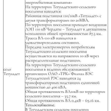
энергосбытовая компания»
На территории Тегульдетского сельского
поселения находятся:
Районная подстанция 110/10кВ «Тегульдет» с
двумя трансформаторами по 20МВА,
По территории поселения проходит воздушная
ЛЭП 110 кВ Чердаты – Тегульдет в двухцепном
исполнении общей протяженностью 87,3 км.
Трасса ВЛ-110 кВ находится в
удовлетворительном состоянии.
Передача электроэнергии потребителям
Тегульдетского сельского поселения
осуществляется на напряжении 10 кВ через
распределительные подстанции.
На территории Тегульдетского сельского
село
поселения в ведении обслуживающей
Тегульдет
организации ОАО «ТРК» Филиал ВЭС
Тегульдетский РЭС находятся 24
трансформаторных подстанции единичной
мощностью до 400 кВА.
Общая протяженность ВЛ10кВ по территории
сельского поселения – 35,7 км.
Общая протяженность ВЛ 0,4кВ – 69,16 км.
Теплоснабжение.
В Тегульдетском сельском поселении