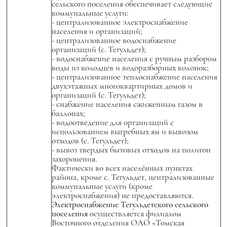
сельского поселения обеспечивает следующие
коммунальные услуги:
- централизованное электроснабжение
населения и организаций;
- централизованное водоснабжение
организаций (с. Тегульдет);
- водоснабжение населения с ручным разбором
воды из колодцев и водоразборных колонок;
- централизованное теплоснабжение населения
двухэтажных многоквартирных домов и
организаций (с. Тегульдет);
- снабжение населения сжиженным газом в
баллонах;
- водоотведение для организаций с
использованием выгребных ям и вывозом
отходов (с. Тегульдет);
- вывоз твердых бытовых отходов на полигон
захоронения.
Фактически во всех населённых пунктах
района, кроме с. Тегульдет, централизованные
коммунальные услуги (кроме
электроснабжения) не предоставляются.
Электроснабжение Тегульдетского сельского
поселения
осуществляется филиалом
Восточного отделения ОАО «Томская