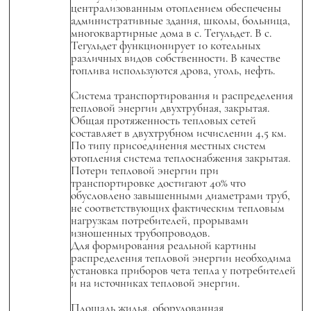
централизованным отоплением обеспечены
административные здания, школы, больница,
многоквартирные дома в с. Тегульдет. В с.
Тегульдет функционирует 10 котельных
различных видов собственности. В качестве
топлива используются дрова, уголь, нефть.
Система транспортирования и распределения
тепловой энергии двухтрубная, закрытая.
Общая протяженность тепловых сетей
составляет в двухтрубном исчислении 4,5 км.
По типу присоединения местных систем
отопления система теплоснабжения закрытая.
Потери тепловой энергии при
транспортировке достигают 40% что
обусловлено завышенными диаметрами труб,
не соответствующих фактическим тепловым
нагрузкам потребителей, прорывами
изношенных трубопроводов.
Для формирования реальной картины
распределения тепловой энергии необходима
установка приборов чета тепла у потребителей
и на источниках тепловой энергии.
Площадь жилья, оборудованная