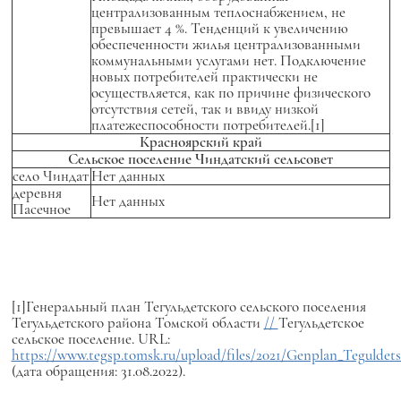
централизованным теплоснабжением, не
превышает 4 %. Тенденций к увеличению
обеспеченности жилья централизованными
коммунальными услугами нет. Подключение
новых потребителей практически не
осуществляется, как по причине физического
отсутствия сетей, так и ввиду низкой
платежеспособности потребителей.[1]
Красноярский край
Сельское поселение Чиндатский сельсовет
село Чиндат
Нет данных
деревня
Нет данных
Пасечное
[1]Генеральный план Тегульдетского сельского поселения
Тегульдетского района Томской области
//
Тегульдетское
сельское поселение. URL:
https://www.tegsp.tomsk.ru/upload/files/2021/Genplan_Teguldet
(дата обращения: 31.08.2022).