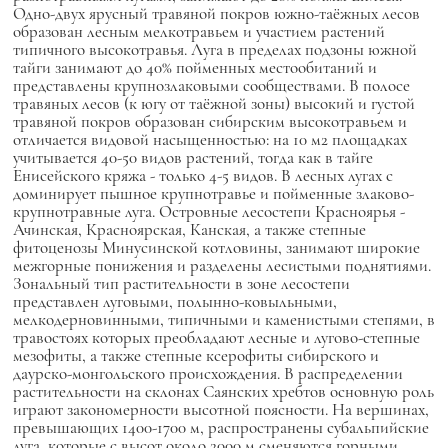
Одно-двух ярусный травяной покров южно-таёжных лесов
образован лесным мелкотравьем и участием растений
типичного высокотравья. Луга в пределах подзоны южной
тайги занимают до 40% пойменных местообитаний и
представлены крупнозлаковыми сообществами. В полосе
травяных лесов (к югу от таёжной зоны) высокий и густой
травяной покров образован сибирским высокотравьем и
отличается видовой насыщенностью: на 10 м2 площадках
учитывается 40-50 видов растений, тогда как в тайге
Енисейского кряжа - только 4-5 видов. В лесных лугах с
доминирует пышное крупнотравье и пойменные злаково-
крупнотравные луга. Островные лесостепи Красноярья -
Ачинская, Красноярская, Канская, а также степные
фитоценозы Минусинской котловины, занимают широкие
межгорные понижения и разделены лесистыми поднятиями.
Зональный тип растительности в зоне лесостепи
представлен луговыми, полынно-ковыльными,
мелкодерновинными, типичными и каменистыми степями, в
травостоях которых преобладают лесные и лугово-степные
мезофиты, а также степные ксерофиты сибирского и
даурско-монгольского происхождения. В распределении
растительности на склонах Саянских хребтов основную роль
играют закономерности высотной поясности. На вершинах,
превышающих 1400-1700 м, распространены субальпийские
луга, которые с высот около 2000 м сменяются горными