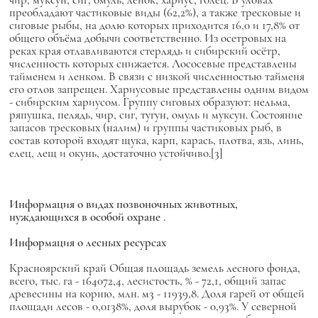
преобладают частиковые виды (62,2%), а также тресковые и
сиговые рыбы, на долю которых приходится 16,0 и 17,8% от
общего объёма добычи соответственно. Из осетровых на
реках края отлавливаются стерлядь и сибирский осётр,
численность которых снижается. Лососевые представлены
тайменем и ленком. В связи с низкой численностью тайменя
его отлов запрещен. Хариусовые представлены одним видом
- сибирским хариусом. Группу сиговых образуют: нельма,
ряпушка, пелядь, чир, сиг, тугун, омуль и муксун. Состояние
запасов тресковых (налим) и группы частиковых рыб, в
состав которой входят щука, карп, карась, плотва, язь, линь,
елец, лещ и окунь, достаточно устойчиво.[3]
Информация о видах позвоночных животных,
нуждающихся в особой охране
.
Информация о лесных ресурсах
Красноярский край Общая площадь земель лесного фонда,
всего, тыс. га - 164072,4, лесистость, % - 72,1, общий запас
древесины на корню, млн. м3 - 11939,8. Доля гарей от общей
площади лесов - 0,0138%, доля вырубок - 0,93%. У северной