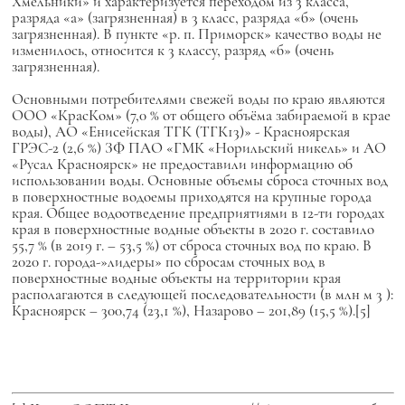
Хмельники» и характеризуется переходом из 3 класса,
разряда «а» (загрязненная) в 3 класс, разряда «б» (очень
загрязненная). В пункте «р. п. Приморск» качество воды не
изменилось, относится к 3 классу, разряд «б» (очень
загрязненная).
Основными потребителями свежей воды по краю являются
ООО «КрасКом» (7,0 % от общего объёма забираемой в крае
воды), АО «Енисейская ТГК (ТГК13)» - Красноярская
ГРЭС-2 (2,6 %) ЗФ ПАО «ГМК «Норильский никель» и АО
«Русал Красноярск» не предоставили информацию об
использовании воды. Основные объемы сброса сточных вод
в поверхностные водоемы приходятся на крупные города
края. Общее водоотведение предприятиями в 12-ти городах
края в поверхностные водные объекты в 2020 г. составило
55,7 % (в 2019 г. – 53,5 %) от сброса сточных вод по краю. В
2020 г. города-»лидеры» по сбросам сточных вод в
поверхностные водные объекты на территории края
располагаются в следующей последовательности (в млн м 3 ):
Красноярск – 300,74 (23,1 %), Назарово – 201,89 (15,5 %).[5]