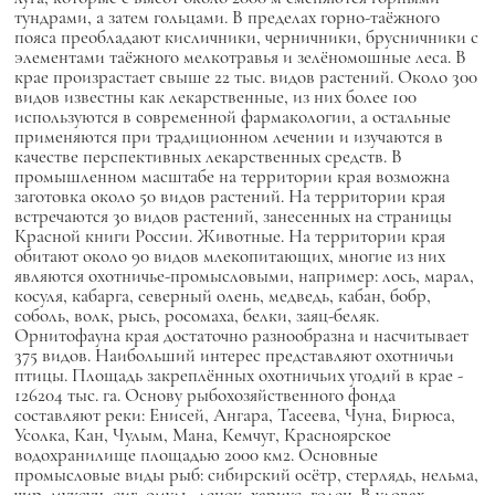
тундрами, а затем гольцами. В пределах горно-таёжного
пояса преобладают кисличники, черничники, брусничники с
элементами таёжного мелкотравья и зелёномошные леса. В
крае произрастает свыше 22 тыс. видов растений. Около 300
видов известны как лекарственные, из них более 100
используются в современной фармакологии, а остальные
применяются при традиционном лечении и изучаются в
качестве перспективных лекарственных средств. В
промышленном масштабе на территории края возможна
заготовка около 50 видов растений. На территории края
встречаются 30 видов растений, занесенных на страницы
Красной книги России. Животные. На территории края
обитают около 90 видов млекопитающих, многие из них
являются охотничье-промысловыми, например: лось, марал,
косуля, кабарга, северный олень, медведь, кабан, бобр,
соболь, волк, рысь, росомаха, белки, заяц-беляк.
Орнитофауна края достаточно разнообразна и насчитывает
375 видов. Наибольший интерес представляют охотничьи
птицы. Площадь закреплённых охотничьих угодий в крае -
126204 тыс. га. Основу рыбохозяйственного фонда
составляют реки: Енисей, Ангара, Тасеева, Чуна, Бирюса,
Усолка, Кан, Чулым, Мана, Кемчуг, Красноярское
водохранилище площадью 2000 км2. Основные
промысловые виды рыб: сибирский осётр, стерлядь, нельма,
чир, муксун, сиг, омуль, ленок, хариус, голец. В уловах