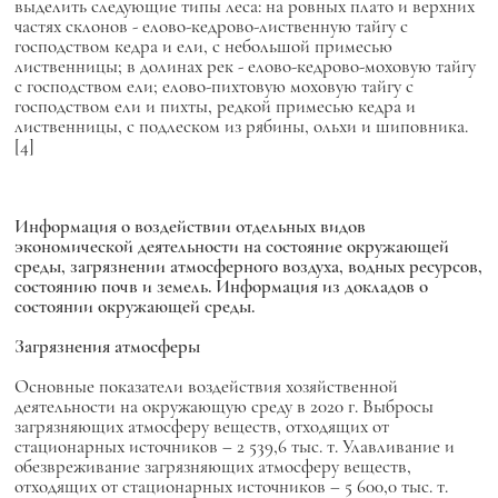
выделить следующие типы леса: на ровных плато и верхних
частях склонов - елово-кедрово-лиственную тайгу с
господством кедра и ели, с небольшой примесью
лиственницы; в долинах рек - елово-кедрово-моховую тайгу
с господством ели; елово-пихтовую моховую тайгу с
господством ели и пихты, редкой примесью кедра и
лиственницы, с подлеском из рябины, ольхи и шиповника.
[4]
Информация о воздействии отдельных видов
экономической деятельности на состояние окружающей
среды, загрязнении атмосферного воздуха, водных ресурсов,
состоянию почв и земель. Информация из докладов о
состоянии окружающей среды.
Загрязнения атмосферы
Основные показатели воздействия хозяйственной
деятельности на окружающую среду в 2020 г. Выбросы
загрязняющих атмосферу веществ, отходящих от
стационарных источников – 2 539,6 тыс. т. Улавливание и
обезвреживание загрязняющих атмосферу веществ,
отходящих от стационарных источников – 5 600,0 тыс. т.