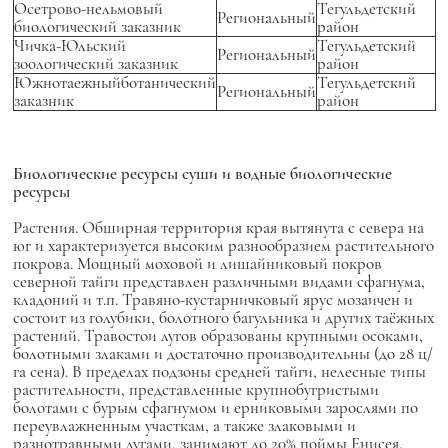
Осетрово-нельмовый
Тегульдетский
Региональный
биологический заказник
район
Чичка-Юльский
Тегульдетский
Региональный
зоологический заказник
район
Южнотаежныйботанический
Тегульдетский
Региональный
заказник
район
Биологические ресурсы суши и водные биологические
ресурсы
Растения. Обширная территория края вытянута с севера на
юг и характеризуется высоким разнообразием растительного
покрова. Мощный моховой и лишайниковый покров
северной тайги представлен различными видами сфагнума,
кладоний и т.п. Травяно-кустарничковый ярус мозаичен и
состоит из голубики, болотного багульника и других таёжных
растений. Травостои лугов образованы крупными осоками,
болотными злаками и достаточно производительны (до 28 ц/
га сена). В пределах подзоны средней тайги, нелесные типы
растительности, представленные крупнобугристыми
болотами с бурым сфагнумом и ерниковыми зарослями по
переувлажненным участкам, а также злаковыми и
разнотравными лугами, занимают до 20% поймы Енисея.