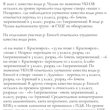
В 2020 г. качество воды р. Чулым по значению УКИЗВ
осталось на уровне прошлого года кроме створа «выше г.
Назарово», где наблюдается улучшение качества воды реки и
отмечается переход из 3 класса, разряд «б» (очень
загрязненная) в 3 класс, разряд «а» (загрязненная). В воде р.
Чулым ядохимикаты групп - α-ГХЦГ не обнаружены.
На отдельных участках р. Енисей отмечалось ухудшение
качества воды реки.
«6 км выше г. Красноярск», «33 км ниже г. Красноярск»,
«ниже г. Игарка» переходом из 3 класса, разряд «а»
(загрязненная) в 3 класс, разряд «б» (очень загрязненная); - «6
км ниже г. Красноярск» переходом из 2 класса, (слабо
загрязненная) в 3 класс, разряд «а» (загрязненная). По
значению УКИЗВ отмечалось улучшение качества воды р.
Енисей в створе «выше г. Дудинка» - переход из 4 класса,
разряд «а» (грязная) в 3 класс, разряд «б» (очень
загрязненная). В других створах качество воды р. Енисей
осталось на прежнем уровне и относилось к 3 классу,
разряды «а» - «б» (загрязненная - очень загрязненная), 4
классу, разряд «а» (грязная). Среднегодовые концентрации
азота аммонийного, азота нитритного, азота нитратного,
БПК5 и ионов алюминия не превышали 1 ПДК. На уровне
прошлого года остались среднегодовые концентрации ХПК