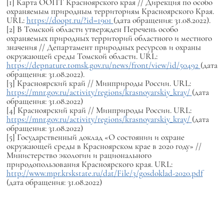
[1] Карта ООПТ Красноярского края // Дирекция по особо
охраняемым природным территориям Красноярского Края.
URL:
https://doopt.ru/?id=1901
(дата обращения: 31.08.2022).
[2] В Томской области утвержден Перечень особо
охраняемых природных территорий областного и местного
значения // Департамент природных ресурсов и охраны
окружающей среды Томской области. URL:
https://depnature.tomsk.gov.ru/news/front/view/id/50492
(дата
обращения: 31.08.2022).
[3] Красноярский край // Минприроды России. URL:
https://mnr.gov.ru/activity/regions/krasnoyarskiy_kray/
(дата
обращения: 31.08.2022)
[4] Красноярский край // Минприроды России. URL:
https://mnr.gov.ru/activity/regions/krasnoyarskiy_kray/
(дата
обращения: 31.08.2022)
[5] Государственный доклад «О состоянии и охране
окружающей среды в Красноярском крае в 2020 году» //
Министерство экологии и рационального
природопользования Красноярского края. URL:
http://www.mpr.krskstate.ru/dat/File/3/gosdoklad-2020.pdf
(дата обращения: 31.08.2022)