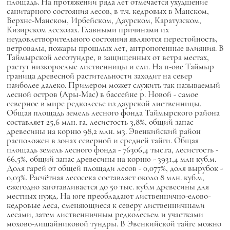
площадь. На протяжении ряда лет отмечается ухудшение
санитарного состояния лесов, в т.ч. кедровых в Манском,
Верхне-Манском, Ирбейском, Даурcком, Каратузском,
Кизирском лесхозах. Главными причинами их
неудовлетворительного состояния являются перестойность,
ветровалы, пожары прошлых лет, антропогенные влияния. В
Таймырской лесотундре, в защищенных от ветра местах,
растут низкорослые лиственницы и ели. На п-ове Таймыр
граница древесной растительности заходит на север
наиболее далеко. Примером может служить так называемый
лесной остров (Ары-Мас) в бассейне р. Новой - самое
северное в мире редколесье из даурской лиственницы.
Общая площадь земель лесного фонда Таймырского района
составляет 25,6 млн. га, лесистость 3,8%, общий запас
древесины на корню 98,2 млн. м3. Эвенкийский район
расположен в зонах северной и средней тайги. Общая
площадь земель лесного фонда - 76306,4 тыс.га, лесистость -
66,5%, общий запас древесины на корню - 3931,4 млн куб.м.
Доля гарей от общей площади лесов - 0,077%, доля вырубок -
0,03%. Расчётная лесосека составляет около 8 млн. куб.м,
ежегодно заготавливается до 50 тыс. куб.м древесины для
местных нужд. На юге преобладают лиственнично-елово-
кедровые леса, сменяющиеся к северу лиственничными
лесами, затем лиственничным редколесьем и участками
мохово-лишайниковой тундры. В Эвенкийской тайге можно