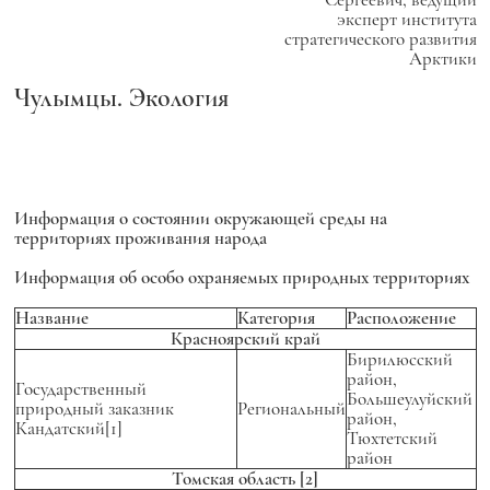
эксперт института
стратегического развития
Арктики
Чулымцы. Экология
Информация о состоянии окружающей среды на
территориях проживания народа
Информация об особо охраняемых природных территориях
Название
Категория
Расположение
Красноярский край
Бирилюсский
район,
Государственный
Большеулуйский
природный заказник
Региональный
район,
Кандатский[1]
Тюхтетский
район
Томская область
[2]