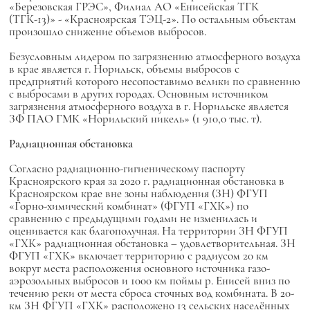
«Березовская ГРЭС», Филиал АО «Енисейская ТГК
(ТГК-13)» - «Красноярская ТЭЦ-2». По остальным объектам
произошло снижение объемов выбросов.
Безусловным лидером по загрязнению атмосферного воздуха
в крае является г. Норильск, объемы выбросов с
предприятий которого несопоставимо велики по сравнению
с выбросами в других городах. Основным источником
загрязнения атмосферного воздуха в г. Норильске является
ЗФ ПАО ГМК «Норильский никель» (1 910,0 тыс. т).
Радиационная обстановка
Согласно радиационно-гигиеническому паспорту
Красноярского края за 2020 г. радиационная обстановка в
Красноярском крае вне зоны наблюдения (ЗН) ФГУП
«Горно-химический комбинат» (ФГУП «ГХК») по
сравнению с предыдущими годами не изменилась и
оценивается как благополучная. На территории ЗН ФГУП
«ГХК» радиационная обстановка – удовлетворительная. ЗН
ФГУП «ГХК» включает территорию с радиусом 20 км
вокруг места расположения основного источника газо-
аэрозольных выбросов и 1000 км поймы р. Енисей вниз по
течению реки от места сброса сточных вод комбината. В 20-
км ЗН ФГУП «ГХК» расположено 13 сельских населённых