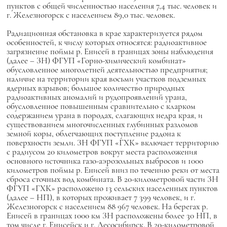
пунктов с общей численностью населения 7,4 тыс. человек и
г. Железногорск с населением 89,0 тыс. человек.
Радиационная обстановка в крае характеризуется рядом
особенностей, к числу которых относятся: радиоактивное
загрязнение поймы р. Енисей в границах зоны наблюдения
(далее – ЗН) ФГУП «Горно-химический комбинат»
обусловленное многолетней деятельностью предприятия;
наличие на территории края восьми участков подземных
ядерных взрывов; большое количество природных
радиоактивных аномалий и рудопроявлений урана,
обусловленное повышенным сравнительно с кларком
содержанием урана в породах, слагающих недра края, и
существованием многочисленных глубинных разломов
земной коры, облегчающих поступление радона к
поверхности земли. ЗН ФГУП «ГХК» включает территорию
с радиусом 20 километров вокруг места расположения
основного источника газо-аэрозольных выбросов и 1000
километров поймы р. Енисей вниз по течению реки от места
сброса сточных вод комбината. В 20-километровой части ЗН
ФГУП «ГХК» расположено 13 сельских населенных пунктов
(далее – НП), в которых проживает 7 399 человек, и г.
Железногорск с населением 88 967 человек. На берегах р.
Енисей в границах 1000 км ЗН расположены более 30 НП, в
том числе г. Енисейск и г. Лесосибирск. В 20-километровой