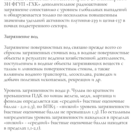
ЗН ФГУП «ГХК» дополнительное радиоактивное
загрязнение сопоставимо с уровнем глобальных выпадений
и обнаруживается только по нескольким повышенным
значениям удельной активности плутония-239 и цезия-137 в
почвах подветренного сектора.
Загрязнение вод
Загрязнение поверхностных вод связано прежде всего со
сбросом загрязненных сточных вод в водные поверхностные
объекты в результате ведения хозяйственной деятельности,
поступлением в водные объекты загрязняющих веществ с
талым и ливневым поверхностным стоком, а также
влиянием водного транспорта, лесосплава, разведки и
добычи полезных ископаемых, рекреации и др.
Уровень загрязненности воды р. Чулым по кратности
превышения ПДК по ионам железа, меди, марганца и
фенолам определяется как «средний» (частные оценочные
баллы - 2,0-2,3), по БПК5 - «низкий» уровень загрязненности
(частные оценочные баллы не превышали 1,3). По остальным
ингредиентам уровень загрязненности находился в пределах
«низкий» - «средний» (частные оценочные баллы находятся
в пределах 1,1-2,1).