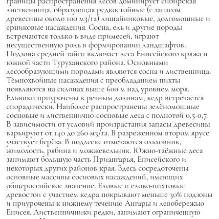
границы распространения лесов доминирует сибирская
лиственница, образующая редкостойные (с запасом
древесины около 100 м3/га) лишайниковые, долгомошные и
ерниковые насаждения. Сосна, ель и другие породы
встречаются только в виде примесей, играют
несущественную роль в формировании ландшафтов.
Подзона средней тайги включает леса Енисейского кряжа и
южной части Туруханского района. Основными
лесообразующими породами являются сосна и лиственница.
Тёмнохвойные насаждения с преобладанием пихты
появляются на склонах выше 600 м над уровнем моря.
Ельники приурочены к речным долинам, кедр встречается
спорадически. Наиболее распространены зелёномошные
сосновые и лиственнично-сосновые леса с полнотой 0,5-0,7.
В зависимости от условий произрастания запасы древесины
варьируют от 140 до 260 м3/га. В разреженном втором ярусе
участвует берёза. В подлеске отмечаются ольховник,
жимолость, рябина и можжевельник. Южно-таёжные леса
занимают большую часть Приангарья, Енисейского и
некоторых других районов края. Здесь сосредоточены
основные массивы сосновых насаждений, имеющих
общероссийское значение. Еловые и елово-пихтовые
древостои с участием кедра покрывают меньше 30% подзоны
и приурочены к нижнему течению Ангары и левобережью
Енисея. Лиственничники редки, занимают ограниченную