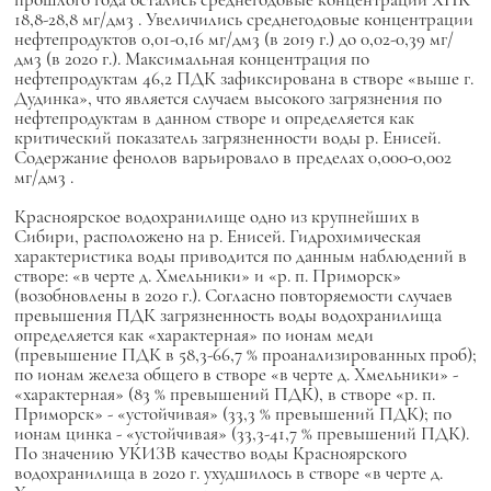
18,8-28,8 мг/дм3 . Увеличились среднегодовые концентрации
нефтепродуктов 0,01-0,16 мг/дм3 (в 2019 г.) до 0,02-0,39 мг/
дм3 (в 2020 г.). Максимальная концентрация по
нефтепродуктам 46,2 ПДК зафиксирована в створе «выше г.
Дудинка», что является случаем высокого загрязнения по
нефтепродуктам в данном створе и определяется как
критический показатель загрязненности воды р. Енисей.
Содержание фенолов варьировало в пределах 0,000-0,002
мг/дм3 .
Красноярское водохранилище одно из крупнейших в
Сибири, расположено на р. Енисей. Гидрохимическая
характеристика воды приводится по данным наблюдений в
створе: «в черте д. Хмельники» и «р. п. Приморск»
(возобновлены в 2020 г.). Согласно повторяемости случаев
превышения ПДК загрязненность воды водохранилища
определяется как «характерная» по ионам меди
(превышение ПДК в 58,3-66,7 % проанализированных проб);
по ионам железа общего в створе «в черте д. Хмельники» -
«характерная» (83 % превышений ПДК), в створе «р. п.
Приморск» - «устойчивая» (33,3 % превышений ПДК); по
ионам цинка - «устойчивая» (33,3-41,7 % превышений ПДК).
По значению УКИЗВ качество воды Красноярского
водохранилища в 2020 г. ухудшилось в створе «в черте д.