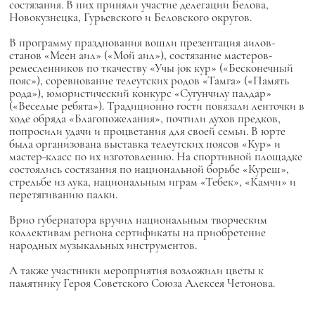
состязания. В них приняли участие делегации Белова,
Новокузнецка, Гурьевского и Беловского округов.
В программу празднования вошли презентация аилов-
станов «Меен аил» («Мой аил»), состязание мастеров-
ремесленников по ткачеству «Учы joк кур» («Бесконечный
пояс»), соревнование телеутских родов «Тамга» («Память
рода»), юмористический конкурс «Сугунчилу палдар»
(«Веселые ребята»). Традиционно гости повязали ленточки в
ходе обряда «Благопожелания», почтили духов предков,
попросили удачи и процветания для своей семьи. В юрте
была организована выставка телеутских поясов «Кур» и
мастер-класс по их изготовлению. На спортивной площадке
состоялись состязания по национальной борьбе «Куреш»,
стрельбе из лука, национальным играм «Тебек», «Камчи» и
перетягиванию палки.
Врио губернатора вручил национальным творческим
коллективам региона сертификаты на приобретение
народных музыкальных инструментов.
А также участники мероприятия возложили цветы к
памятнику Героя Советского Союза Алексея Четонова.