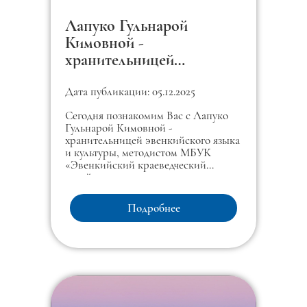
Лапуко Гульнарой
Кимовной -
хранительницей
эвенкийского языка и
культуры, методистом
Дата публикации: 05.12.2025
МБУК «Эвенкийский
Сегодня познакомим Вас с Лапуко
краеведческий музей»
Гульнарой Кимовной -
хранительницей эвенкийского языка
и культуры, методистом МБУК
«Эвенкийский краеведческий
музей».
Подробнее