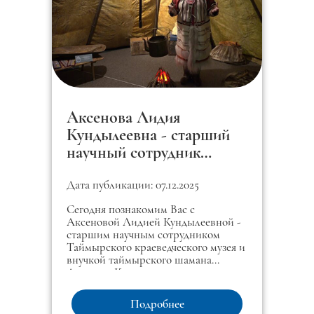
Аксенова Лидия
Кундылеевна - старший
научный сотрудник
Таймырского
краеведческого музея
Дата публикации: 07.12.2025
Сегодня познакомим Вас с
Аксеновой Лидией Кундылеевной -
старшим научным сотрудником
Таймырского краеведческого музея и
внучкой таймырского шамана
Демниме Костеркина.
Подробнее