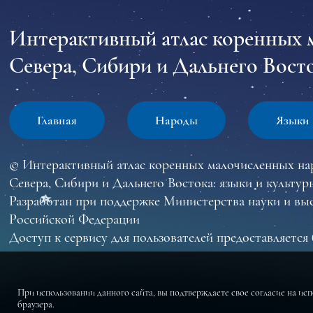
Интерактивный атлас коренных 
Севера, Сибири и Дальнего Восто
Главная
Народы
Языки
© Интерактивный атлас коренных малочисленных на
Севера, Сибири и Дальнего Востока: языки и культур
Разработан при поддержке Министерства науки и вы
Российской Федерации
Доступ к сервису для пользователей предоставляется 
При использовании данного сайта, вы подтверждаете свое согласие на ис
браузера.