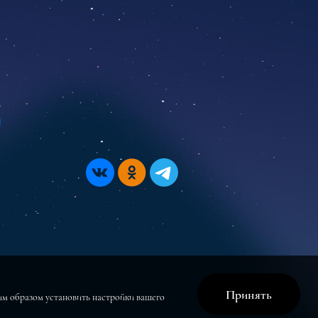
Принять
щим образом установить настройки вашего